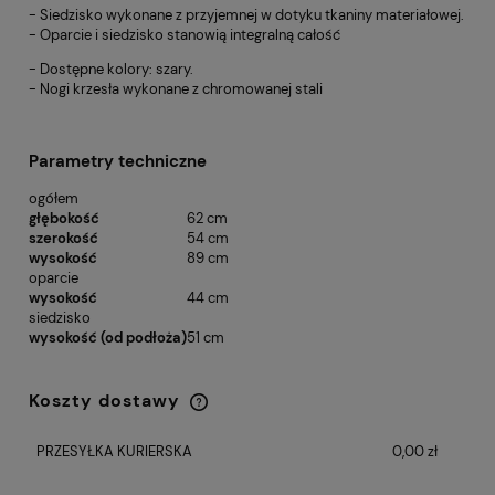
- Siedzisko wykonane z przyjemnej w dotyku tkaniny materiałowej.
- Oparcie i siedzisko stanowią integralną całość
- Dostępne kolory: szary.
- Nogi krzesła wykonane z chromowanej stali
Parametry techniczne
ogółem
głębokość
62 cm
szerokość
54 cm
wysokość
89 cm
oparcie
wysokość
44 cm
siedzisko
wysokość (od podłoża)
51 cm
Koszty dostawy
Cena nie zawiera ewentualnych kosztów
płatności
PRZESYŁKA KURIERSKA
0,00 zł