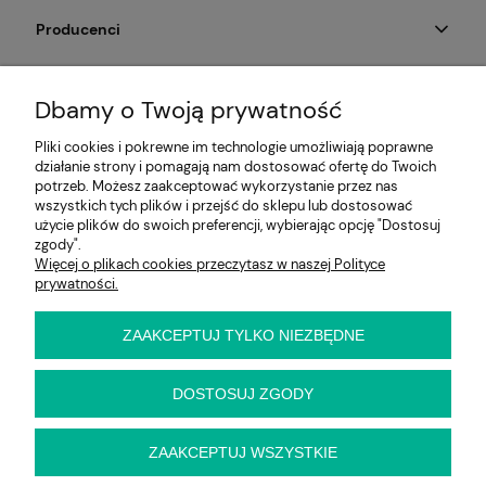
Producenci
Moje konto
Dbamy o Twoją prywatność
Na skróty
Pliki cookies i pokrewne im technologie umożliwiają poprawne
działanie strony i pomagają nam dostosować ofertę do Twoich
Informacje
potrzeb. Możesz zaakceptować wykorzystanie przez nas
wszystkich tych plików i przejść do sklepu lub dostosować
użycie plików do swoich preferencji, wybierając opcję "Dostosuj
zgody".
Więcej o plikach cookies przeczytasz w naszej Polityce
E-KRZESŁO
prywatności.
Biuro handlowe (bez ekspozycji). Prosimy o wcześniejszy
kontakt przed wizytą
ul. Cynamonowa 2,
ZAAKCEPTUJ TYLKO NIEZBĘDNE
56-410 Dobroszyce,
woj. dolnośląskie
Kontakt:
DOSTOSUJ ZGODY
pn-pt 9:00 - 16:30
22 22 82 046
,
biuro@e-krzeslo.com.pl
ZAAKCEPTUJ WSZYSTKIE