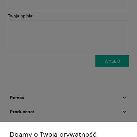
Twoja opinia:
WYŚLIJ
Pomoc
Producenci
Moje konto
Dbamy o Twoją prywatność