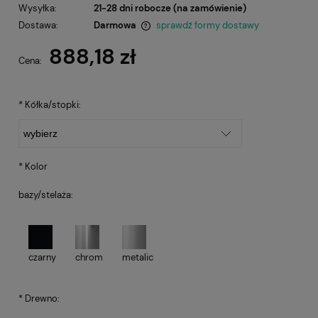
Wysyłka:
21-28 dni robocze (na zamówienie)
Dostawa:
Darmowa
sprawdź formy dostawy
Cena nie zawiera ewentualnych kosztów płatności
888,18 zł
Cena:
*
Kółka/stopki:
*
Kolor
bazy/stelaża:
czarny
chrom
metalic
*
Drewno: