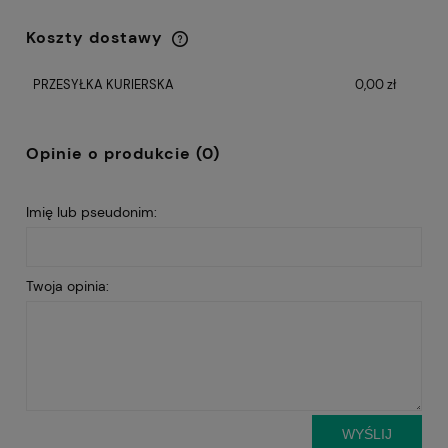
Koszty dostawy
Cena nie zawiera ewentualnych kosztów
płatności
PRZESYŁKA KURIERSKA
0,00 zł
Opinie o produkcie (0)
Imię lub pseudonim:
Twoja opinia:
WYŚLIJ