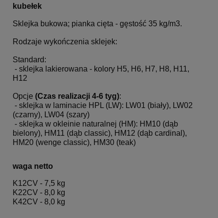
kubełek
Sklejka bukowa; pianka cięta - gęstość 35 kg/m3.
Rodzaje wykończenia sklejek:
Standard:
- sklejka lakierowana - kolory H5, H6, H7, H8, H11,
H12
Opcje
(Czas realizacji 4-6 tyg)
:
- sklejka w laminacie HPL (LW): LW01 (biały), LW02
(czarny), LW04 (szary)
- sklejka w okleinie naturalnej (HM): HM10 (dąb
bielony), HM11 (dąb classic), HM12 (dąb cardinal),
HM20 (wenge classic), HM30 (teak)
waga netto
K12CV - 7,5 kg
K22CV - 8,0 kg
K42CV - 8,0 kg