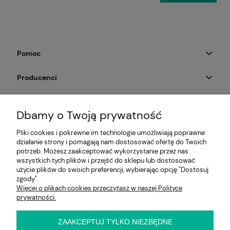
Pomoc
Producenci
Moje konto
Dbamy o Twoją prywatność
Na skróty
Pliki cookies i pokrewne im technologie umożliwiają poprawne
działanie strony i pomagają nam dostosować ofertę do Twoich
Informacje
potrzeb. Możesz zaakceptować wykorzystanie przez nas
wszystkich tych plików i przejść do sklepu lub dostosować
użycie plików do swoich preferencji, wybierając opcję "Dostosuj
zgody".
Więcej o plikach cookies przeczytasz w naszej Polityce
E-KRZESŁO
prywatności.
Biuro handlowe (bez ekspozycji). Prosimy o wcześniejszy
kontakt przed wizytą
ul. Cynamonowa 2,
ZAAKCEPTUJ TYLKO NIEZBĘDNE
56-410 Dobroszyce,