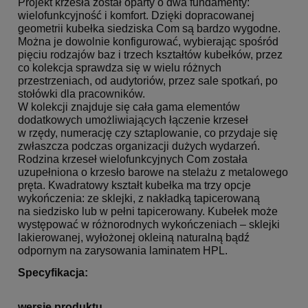
Projekt krzesła został oparty o dwa fundamenty:
wielofunkcyjność i komfort. Dzięki dopracowanej
geometrii kubełka siedziska Com są bardzo wygodne.
Można je dowolnie konfigurować, wybierając spośród
pięciu rodzajów baz i trzech kształtów kubełków, przez
co kolekcja sprawdza się w wielu różnych
przestrzeniach, od audytoriów, przez sale spotkań, po
stołówki dla pracowników.
W kolekcji znajduje się cała gama elementów
dodatkowych umożliwiających łączenie krzeseł
w rzędy, numerację czy sztaplowanie, co przydaje się
zwłaszcza podczas organizacji dużych wydarzeń.
Rodzina krzeseł wielofunkcyjnych Com została
uzupełniona o krzesło barowe na stelażu z metalowego
pręta. Kwadratowy kształt kubełka ma trzy opcje
wykończenia: ze sklejki, z nakładką tapicerowaną
na siedzisko lub w pełni tapicerowany. Kubełek może
występować w różnorodnych wykończeniach – sklejki
lakierowanej, wyłożonej okleiną naturalną bądź
odpornym na zarysowania laminatem HPL.
Specyfikacja:
wersje produktu