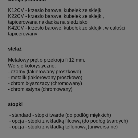
K12CV - krzesło barowe, kubełek ze sklejki
K22CV - krzesło barowe, kubełek ze sklejki,
tapicerowana nakładka na siedzisko
K42CV - krzesło barowe, kubełek ze sklejki, w całości
tapicerowany
stelaż
Metalowy pręt o przekroju fi 12 mm.
Wersje kolorystyczne:
- czarny (lakierowany proszkowo)
- metalik (lakierowany proszkowo)
- chrom błyszczący (chromowany)
- chrom satyna (chromowany)
stopki
- standard - stopki twarde (do podłóg miękkich)
- opcja - stopki z wkładką filcową (do podłóg twardych)
- opcja - stopki z wkładką teflonową (uniwersalne)