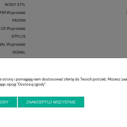
NOWY STYL
FIM Wyprzedaż
PROFIM
LUS Wyprzedaż
SITPLUS
NAL Wyprzedaż
SIGNAL
QUE Wyprzedaż
UNIQUE
XR
nie strony i pomagają nam dostosować ofertę do Twoich potrzeb. Możesz zaa
ając opcję "Dostosuj zgody".
GODY
ZAAKCEPTUJ WSZYSTKIE
niejszy kontakt przed wizytą
ul. Cynamonowa 2,
56-410 Dobroszyce,
woj. 
krzeslo.com.pl