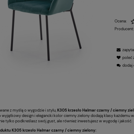
Ocena:
Producent
zapyta
poleć
dodaj 
wane z myślą o wygodzie i stylu,
K305 krzesło Halmar czarny / ciemny zie
 wyjątkowy design i elegancki kolor ciemny zielony dodają klasy każdemu w
 nie tylko podkreślasz swój gust, ale również inwestujesz w wygodę i jakość.
uktu K305 krzesło Halmar czarny / ciemny zielony: