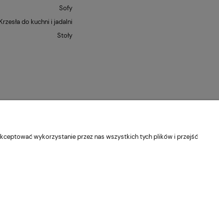
Sofy
Krzesła do kuchni i jadalni
Stoły
kceptować wykorzystanie przez nas wszystkich tych plików i przejść
dolnośląskie
Kontakt:
pn-pt 9:00 - 16:30
22 22 82 046
,
biuro@e-
Sklep internetowy Shoper Premium