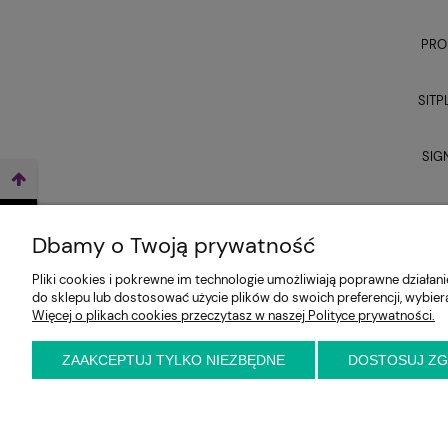
PRO
SITP
SIG
UNI
WEŹ LEASING TERAZ
Dbamy o Twoją prywatność
Pliki cookies i pokrewne im technologie umożliwiają poprawne działa
do sklepu lub dostosować użycie plików do swoich preferencji, wybier
Więcej o plikach cookies przeczytasz w naszej Polityce prywatności.
ZAAKCEPTUJ TYLKO NIEZBĘDNE
DOSTOSUJ Z
E-KRZESŁO
Biuro handlowe (bez ekspozycji). Prosimy o wcześ