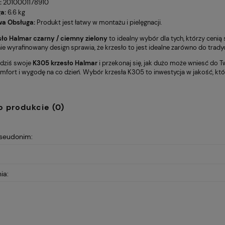
:
2010001178910
a:
6.6 kg
wa Obsługa:
Produkt jest łatwy w montażu i pielęgnacji.
ło Halmar czarny / ciemny zielony
to idealny wybór dla tych, którzy cenią 
e wyrafinowany design sprawia, że krzesło to jest idealne zarówno do trady
dziś swoje
K305 krzesło Halmar
i przekonaj się, jak dużo może wniesć do T
mfort i wygodę na co dzień. Wybór krzesła K305 to inwestycja w jakość, kt
o produkcie (0)
pseudonim:
ia: