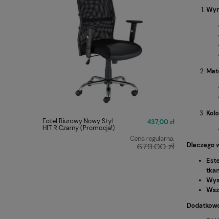
Wym
Mate
Kolo
Fotel Biurowy Nowy Styl
FOTEL O
437,00 zł
HIT R Czarny (Promocja!)
Q-025 C
Cena regularna:
679,00 zł
Dlaczego 
Najniższa cena:
Est
449,00 zł
tkan
Wys
Wsz
Dodatkowe