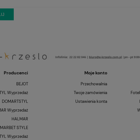
IJ
Producenci
Moje konto
BEJOT
Przechowalnia
YL Wyprzedaż
Twoje zamówienia
Fote
DOMARTSTYL
Ustawienia konta
AR Wyprzedaż
W
HALMAR
MARBET STYLE
YL Wyprzedaż