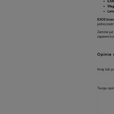
EAN
Wag
Łat
K305 krzes
jednocześni
Zamów już 
zapewni ko
Opinie 
Imię lub 
Twoja opin