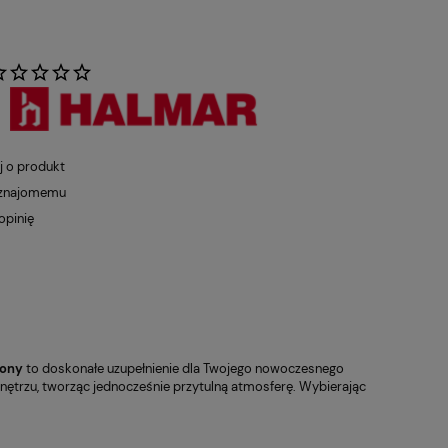
:
j o produkt
 znajomemu
opinię
lony
to doskonałe uzupełnienie dla Twojego nowoczesnego
nętrzu, tworząc jednocześnie przytulną atmosferę. Wybierając