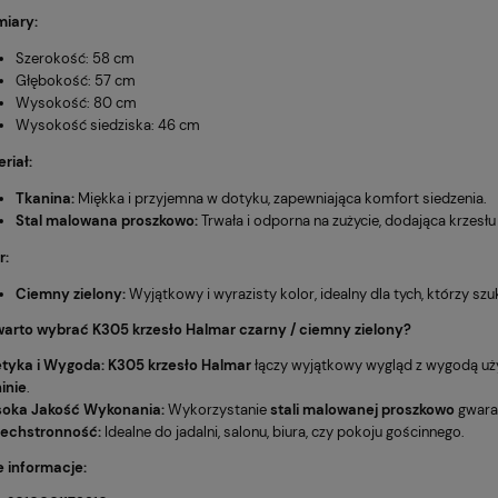
iary:
Szerokość: 58 cm
Głębokość: 57 cm
Wysokość: 80 cm
Wysokość siedziska: 46 cm
riał:
Tkanina:
Miękka i przyjemna w dotyku, zapewniająca komfort siedzenia.
Stal malowana proszkowo:
Trwała i odporna na zużycie, dodająca krzes
r:
BROTOWY VIRE
Fotel Unique CITY szary
369,00 zł
ZARNY
(WYPRZEDAŻ)
Ciemny zielony:
Wyjątkowy i wyrazisty kolor, idealny dla tych, którzy sz
Cena regularna:
Cena
479,00 zł
4
warto wybrać K305 krzesło Halmar czarny / ciemny zielony?
Najniższa cena:
Najn
etyka i Wygoda:
K305 krzesło Halmar
łączy wyjątkowy wygląd z wygodą uży
359,00 zł
4
inie
.
oka Jakość Wykonania:
Wykorzystanie
stali malowanej proszkowo
gwaran
echstronność:
Idealne do jadalni, salonu, biura, czy pokoju gościnnego.
 informacje: