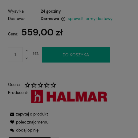
Wysyłka:
24 godziny
Dostawa:
Darmowa
sprawdź formy dostawy
Cena nie zawiera ewentualnych kosztów płatności
559,00 zł
Cena:
szt.
DO KOSZYKA
Ocena:
Producent:
zapytaj o produkt
poleć znajomemu
dodaj opinię