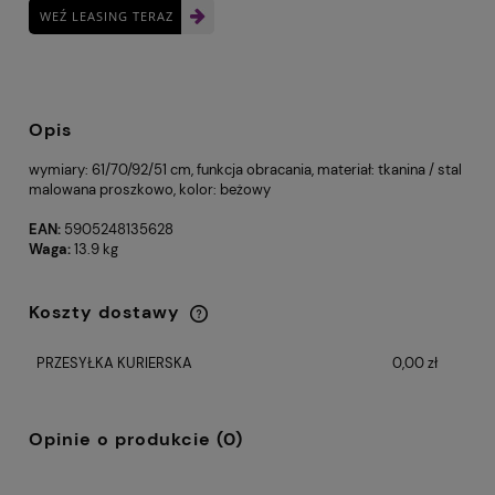
WEŹ LEASING TERAZ
Opis
wymiary: 61/70/92/51 cm, funkcja obracania, materiał: tkanina / stal
malowana proszkowo, kolor: beżowy
EAN:
5905248135628
Waga:
13.9 kg
Koszty dostawy
Cena nie zawiera ewentualnych kosztów
płatności
PRZESYŁKA KURIERSKA
0,00 zł
Opinie o produkcie (0)