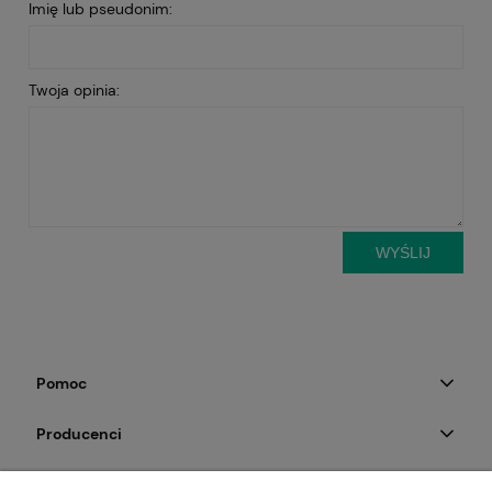
Imię lub pseudonim:
Twoja opinia:
WYŚLIJ
Pomoc
Producenci
Moje konto