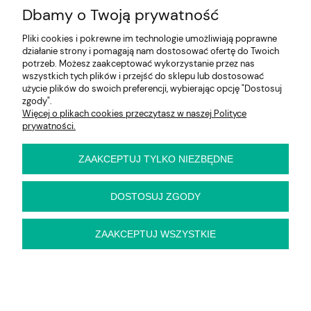
Dbamy o Twoją prywatność
Na skróty
Pliki cookies i pokrewne im technologie umożliwiają poprawne
działanie strony i pomagają nam dostosować ofertę do Twoich
Informacje
potrzeb. Możesz zaakceptować wykorzystanie przez nas
wszystkich tych plików i przejść do sklepu lub dostosować
użycie plików do swoich preferencji, wybierając opcję "Dostosuj
zgody".
Więcej o plikach cookies przeczytasz w naszej Polityce
E-KRZESŁO
prywatności.
Biuro handlowe (bez ekspozycji). Prosimy o wcześniejszy
kontakt przed wizytą
ul. Cynamonowa 2,
ZAAKCEPTUJ TYLKO NIEZBĘDNE
56-410 Dobroszyce,
woj. dolnośląskie
Kontakt:
DOSTOSUJ ZGODY
pn-pt 9:00 - 16:30
22 22 82 046
,
biuro@e-krzeslo.com.pl
ZAAKCEPTUJ WSZYSTKIE
pokaż pełną wersję strony
Sklep internetowy Shoper Premium