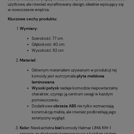
użytkowe, ale również wyrafinowany design, idealnie wpisujący się
w nowoczesne wnętrza.
Kluczowe cechy produktu:
Wymiary:
Szerokość: 77 cm
Głębokość: 40 cm
Wysokość: 82 cm
Materiał:
Głównym materiałem używanym w produkcji tej
komody jest wytrzymała
płyta meblowa
laminowana
.
Wysoki połysk
nadaje komodzie niepowtarzalny
charakter, czyniąc ją centrum uwagi w każdym
pomieszczeniu.
Dodatkowe
obrzeża ABS
nie tylko wzmacniają
konstrukcję mebla, ale również podkreślają jego
estetyczny wygląd.
Kolor:
Nieskazitelna
biel
komody Halmar LIMA KM-1
sprawia, że doskonale komponuje się z każdym stylem