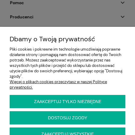
Pomoc
Producenci
Moje konto
Dbamy o Twoją prywatność
Na skróty
Pliki cookies i pokrewne im technologie umożliwiają poprawne
działanie strony i pomagają nam dostosować ofertę do Twoich
Informacje
potrzeb. Możesz zaakceptować wykorzystanie przez nas
wszystkich tych plików i przejść do sklepu lub dostosować
użycie plików do swoich preferencji, wybierając opcję "Dostosuj
zgody".
Więcej o plikach cookies przeczytasz w naszej Polityce
E-KRZESŁO
prywatności.
Biuro handlowe (bez ekspozycji). Prosimy o wcześniejszy
kontakt przed wizytą
ul. Cynamonowa 2,
ZAAKCEPTUJ TYLKO NIEZBĘDNE
56-410 Dobroszyce,
woj. dolnośląskie
Kontakt:
DOSTOSUJ ZGODY
pn-pt 9:00 - 16:30
22 22 82 046
,
biuro@e-krzeslo.com.pl
ZAAKCEPTUJ WSZYSTKIE