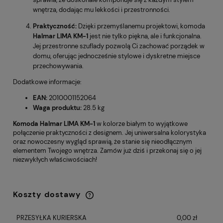
wnętrza, dodając mu lekkości i przestronności.
Praktyczność:
Dzięki przemyślanemu projektowi, komoda
Halmar LIMA KM-1
jest nie tylko piękna, ale i funkcjonalna.
Jej przestronne szuflady pozwolą Ci zachować porządek w
domu, oferując jednocześnie stylowe i dyskretne miejsce
przechowywania.
Dodatkowe informacje:
EAN:
2010001152064
Waga produktu:
28.5 kg
Komoda Halmar LIMA KM-1
w kolorze białym to wyjątkowe
połączenie praktyczności z designem. Jej uniwersalna kolorystyka
oraz nowoczesny wygląd sprawią, że stanie się nieodłącznym
elementem Twojego wnętrza. Zamów już dziś i przekonaj się o jej
niezwykłych właściwościach!
Koszty dostawy
Cena nie zawiera ewentualnych kosztów
płatności
PRZESYŁKA KURIERSKA
0,00 zł