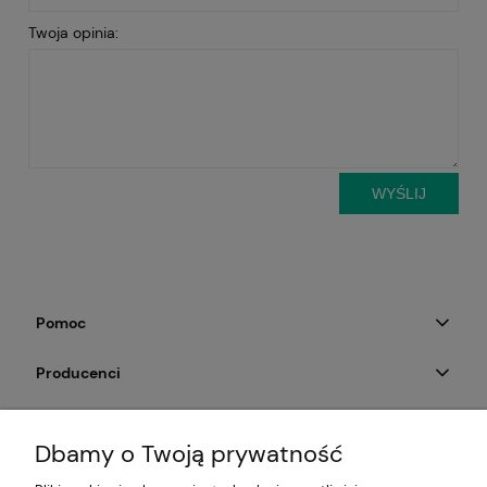
Twoja opinia:
WYŚLIJ
Pomoc
Producenci
Moje konto
Dbamy o Twoją prywatność
Na skróty