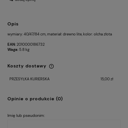
Opis
wymiary: 40/47/84 cm, materiał: drewno lite, kolor: olcha złota
EAN:
2010000186732
Waga:
5.8 kg
Koszty dostawy
Cena nie zawiera ewentualnych kosztów
płatności
PRZESYŁKA KURIERSKA
15,00 zł
Opinie o produkcie (0)
Imię lub pseudonim: