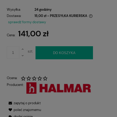
Wysyłka:
24 godziny
Dostawa:
15,00 zł
- PRZESYŁKA KURIERSKA
Cena nie zawiera ewentualnych kosztów płatności
sprawdź formy dostawy
141,00 zł
Cena:
szt.
DO KOSZYKA
Ocena:
Producent:
zapytaj o produkt
poleć znajomemu
dodaj opinię