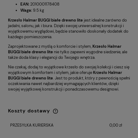
EAN:
2010001178408
Waga:
9.5 kg
Krzesło Halmar BUGGI białe drewno lite
jest idealne zarówno do
jadalni, salonu, jak i biura. Dzięki swojej uniwersalnej konstrukcji i
wyjątkowemu wyglądowi, będzie stanowiło doskonały dodatek do
każdego pomieszczenia.
Zaprojektowane z myślą o komforcie i stylem,
Krzesło Halmar
BUGGI białe drewno lite
nie tylko zapewni wygodne siedzenie, ale
także doda klasy i elegancji do Twojego wnętrza.
Nie czekaj, dodaj to wyjątkowe krzesło do swojej kolekcji i ciesz się
wyjątkowym komfortem i stylem, jakie oferuje
Krzesło Halmar
BUGGI białe drewno lite
. Jest to produkt, który z pewnością spełni
oczekiwania nawet najbardziej wymagających klientów, dzięki
swojej wyjątkowej konstrukcji i ponadczasowemu designowi.
Koszty dostawy
Cena nie zawiera ewentualnych kosztów
płatności
PRZESYŁKA KURIERSKA
0,00 zł