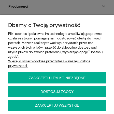
Producenci
Moje konto
Dbamy o Twoją prywatność
Na skróty
Pliki cookies i pokrewne im technologie umożliwiają poprawne
działanie strony i pomagają nam dostosować ofertę do Twoich
Informacje
potrzeb. Możesz zaakceptować wykorzystanie przez nas
wszystkich tych plików i przejść do sklepu lub dostosować
użycie plików do swoich preferencji, wybierając opcję "Dostosuj
zgody".
Więcej o plikach cookies przeczytasz w naszej Polityce
E-KRZESŁO
prywatności.
Biuro handlowe (bez ekspozycji). Prosimy o wcześniejszy
kontakt przed wizytą
ul. Cynamonowa 2,
ZAAKCEPTUJ TYLKO NIEZBĘDNE
56-410 Dobroszyce,
woj. dolnośląskie
Kontakt:
DOSTOSUJ ZGODY
pn-pt 9:00 - 16:30
22 22 82 046
,
biuro@e-krzeslo.com.pl
ZAAKCEPTUJ WSZYSTKIE