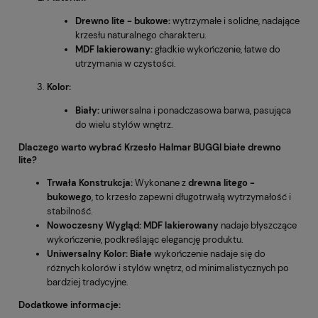
Drewno lite - bukowe:
wytrzymałe i solidne, nadające
krzesłu naturalnego charakteru.
MDF lakierowany:
gładkie wykończenie, łatwe do
utrzymania w czystości.
Kolor:
Biały:
uniwersalna i ponadczasowa barwa, pasująca
do wielu stylów wnętrz.
Dlaczego warto wybrać Krzesło Halmar BUGGI białe drewno
lite?
Trwała Konstrukcja:
Wykonane z
drewna litego -
bukowego
, to krzesło zapewni długotrwałą wytrzymałość i
stabilność.
Nowoczesny Wygląd:
MDF lakierowany
nadaje błyszczące
wykończenie, podkreślając elegancję produktu.
Uniwersalny Kolor:
Białe
wykończenie nadaje się do
różnych kolorów i stylów wnętrz, od minimalistycznych po
bardziej tradycyjne.
Dodatkowe informacje: