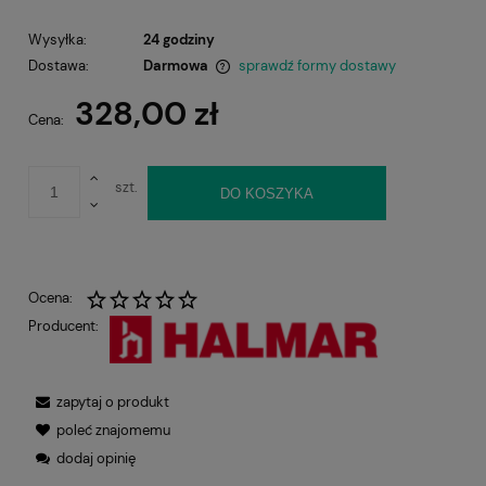
Wysyłka:
24 godziny
Dostawa:
Darmowa
sprawdź formy dostawy
Cena nie zawiera ewentualnych kosztów płatności
328,00 zł
Cena:
szt.
DO KOSZYKA
Ocena:
Producent:
zapytaj o produkt
poleć znajomemu
dodaj opinię