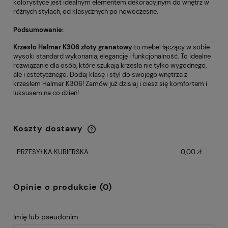
kolorystyce jest idealnym elementem dekoracyjnym do wnętrz w
różnych stylach, od klasycznych po nowoczesne.
Podsumowanie:
Krzesło Halmar K306 złoty granatowy
to mebel łączący w sobie
wysoki standard wykonania, elegancję i funkcjonalność. To idealne
rozwiązanie dla osób, które szukają krzesła nie tylko wygodnego,
ale i estetycznego. Dodaj klasę i styl do swojego wnętrza z
krzesłem Halmar K306! Zamów już dzisiaj i ciesz się komfortem i
luksusem na co dzień!
Koszty dostawy
Cena nie zawiera ewentualnych kosztów
płatności
PRZESYŁKA KURIERSKA
0,00 zł
Opinie o produkcie (0)
Imię lub pseudonim: