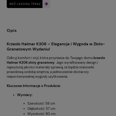
WEŹ LEASING TERAZ
Opis
Krzesło Halmar K306 – Elegancja i Wygoda w Złoto-
Granatowym Wydaniu!
Odkryj komfort i styl, które przyniesie do Twojego domu
krzesło
Halmar K306 złoty granatowy
. Jego wyrafinowany design i
najwyższej jakości materiały sprawią, że będzie stanowiło
prawdziwą ozdobę wnętrza, a jednocześnie dostarczy
nieporównywalnej wygody użytkowania.
Kluczowe Informacje o Produkcie:
Wymiary:
Szerokość: 58 cm
Głębokość: 57 cm
Wysokość: 80 cm