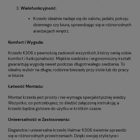
Wielofunkcyjność:
Krzesło idealnie nadaje się do salonu, jadalni, pokoju
dziennego czy biura, sprawdzając się w różnorodnych
aranżacjach wnętrz.
Komfort i Wygoda:
Krzesło K306 z pewnością zadowoli wszystkich, którzy cenią sobie
komfort i funkcjonalność. Miękkie siedzisko i ergonomiczny kształt
gwarantują wygodę nawet podczas długotrwałego siedzenia. To
idealny wybór na długie, rodzinne biesiady przy stole lub do pracy
w biurze.
Łatwość Montażu:
Montaż krzesła jest prosty i nie wymaga specjalistycznej wiedzy.
Wszystko, co potrzebujesz, to śledzić załączoną instrukcję, a
krzesło będzie gotowe do użytku w krótkim czasie.
Uniwersalność w Zastosowaniu:
Eleganckie i uniwersalne krzesło Halmar K306 świetnie sprawdzi
się w różnorodnych przestrzeniach. Dzięki swojej stylistyce i