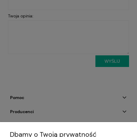
Twoja opinia:
WYŚLIJ
Pomoc
Producenci
Moje konto
Dbamy o Twoją prywatność