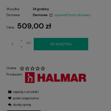
Wysyłka:
24 godziny
Dostawa:
Darmowa
sprawdź formy dostawy
Cena nie zawiera ewentualnych kosztów płatności
509,00 zł
Cena:
szt.
DO KOSZYKA
Ocena:
Producent:
zapytaj o produkt
poleć znajomemu
dodaj opinię