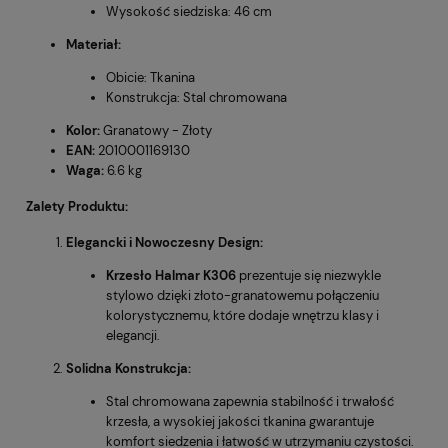
Wysokość siedziska: 46 cm
Materiał:
Obicie: Tkanina
Konstrukcja: Stal chromowana
Kolor:
Granatowy - Złoty
EAN:
2010001169130
Waga:
6.6 kg
Zalety Produktu:
Elegancki i Nowoczesny Design:
Krzesło Halmar K306
prezentuje się niezwykle
stylowo dzięki złoto-granatowemu połączeniu
kolorystycznemu, które dodaje wnętrzu klasy i
elegancji.
Solidna Konstrukcja:
Stal chromowana zapewnia stabilność i trwałość
krzesła, a wysokiej jakości tkanina gwarantuje
komfort siedzenia i łatwość w utrzymaniu czystości.