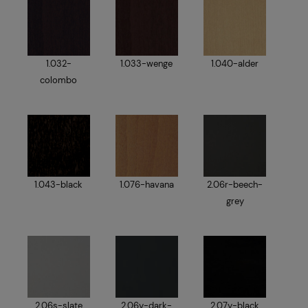
1.032-
1.033-wenge
1.040-alder
colombo
1.043-black
1.076-havana
2.06r-beech-
grey
2.06s-slate
2.06y-dark-
2.07y-black