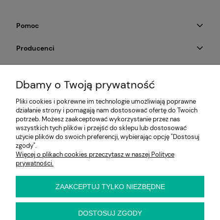
Pomoc
Producenci
Moje konto
Dbamy o Twoją prywatność
Na skróty
Pliki cookies i pokrewne im technologie umożliwiają poprawne
działanie strony i pomagają nam dostosować ofertę do Twoich
Informacje
potrzeb. Możesz zaakceptować wykorzystanie przez nas
wszystkich tych plików i przejść do sklepu lub dostosować
użycie plików do swoich preferencji, wybierając opcję "Dostosuj
zgody".
Więcej o plikach cookies przeczytasz w naszej Polityce
E-KRZESŁO
prywatności.
Biuro handlowe (bez ekspozycji). Prosimy o wcześniejszy
kontakt przed wizytą
ul. Cynamonowa 2,
ZAAKCEPTUJ TYLKO NIEZBĘDNE
56-410 Dobroszyce,
woj. dolnośląskie
Kontakt:
DOSTOSUJ ZGODY
pn-pt 9:00 - 16:30