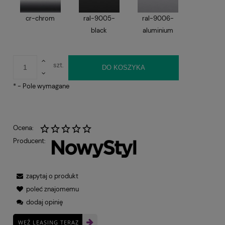
cr-chrom
ral-9005-
ral-9006-
black
aluminium
szt.
DO KOSZYKA
*
- Pole wymagane
Ocena:
Producent:
zapytaj o produkt
poleć znajomemu
dodaj opinię
WEŹ LEASING TERAZ