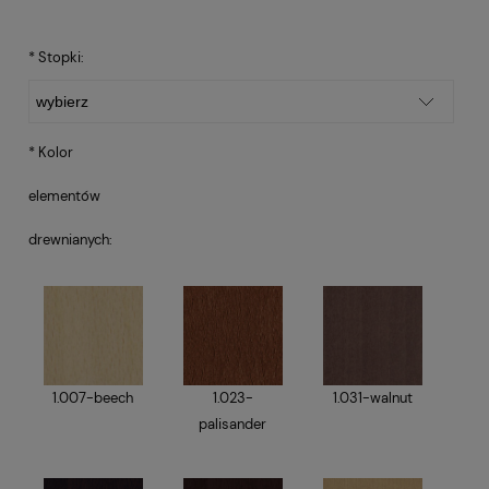
*
Stopki:
*
Kolor
elementów
drewnianych:
1.007-beech
1.023-
1.031-walnut
palisander