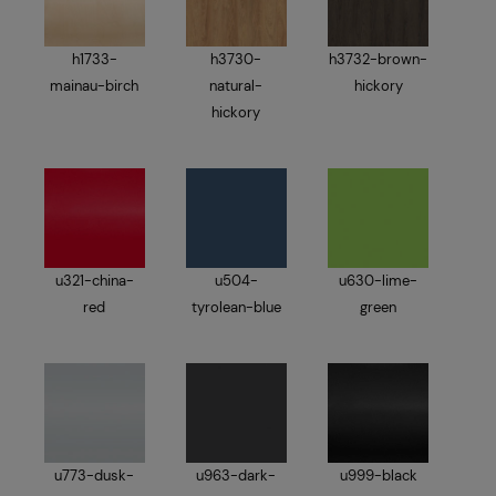
h1733-
h3730-
h3732-brown-
mainau-birch
natural-
hickory
hickory
u321-china-
u504-
u630-lime-
red
tyrolean-blue
green
u773-dusk-
u963-dark-
u999-black