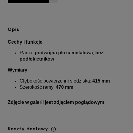
Opis
Cechy i funkcje
Rama:
podwójna płoza metalowa, bez
podłokietników
Wymiary
Głębokość powierzchni siedziska:
415 mm
Szerokość ramy:
470 mm
Zdjęcie w galerii jest zdjęciem poglądowym
Koszty dostawy
Cena nie zawiera ewentualnych kosztów