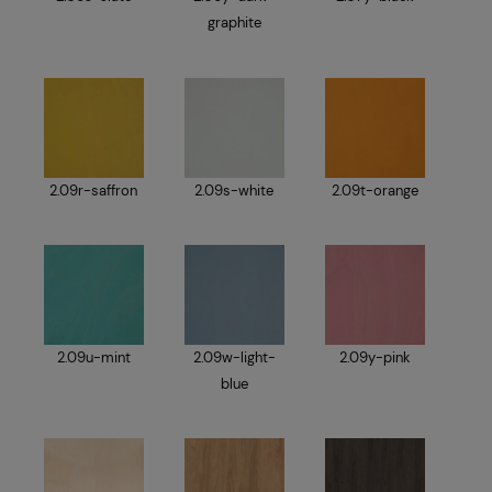
graphite
2.09r-saffron
2.09s-white
2.09t-orange
2.09u-mint
2.09w-light-
2.09y-pink
blue