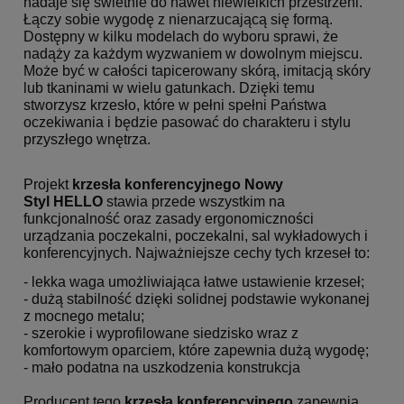
nadaje się świetnie do nawet niewielkich przestrzeni.
Łączy sobie wygodę z nienarzucającą się formą.
Dostępny w kilku modelach do wyboru sprawi, że
nadąży za każdym wyzwaniem w dowolnym miejscu.
Może być w całości tapicerowany skórą, imitacją skóry
lub tkaninami w wielu gatunkach. Dzięki temu
stworzysz krzesło, które w pełni spełni Państwa
oczekiwania i będzie pasować do charakteru i stylu
przyszłego wnętrza.
Projekt
krzesła konferencyjnego Nowy
Styl HELLO
stawia przede wszystkim na
funkcjonalność oraz zasady ergonomiczności
urządzania poczekalni, poczekalni, sal wykładowych i
konferencyjnych. Najważniejsze cechy tych krzeseł to:
- lekka waga umożliwiająca łatwe ustawienie krzeseł;
- dużą stabilność dzięki solidnej podstawie wykonanej
z mocnego metalu;
- szerokie i wyprofilowane siedzisko wraz z
komfortowym oparciem, które zapewnia dużą wygodę;
- mało podatna na uszkodzenia konstrukcja
Producent tego
krzesła konferencyjnego
zapewnia