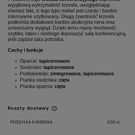
wyjątkową wytrzymałość krzesła, uwzględniając
również fakt, iż tego typu mebel jest często i bardzo
intensywne użytkowany. Długą żywotność krzesła
podkreśla dodatkowo bardzo atrakcyjna cena oraz
uniwersalny wygląd. Dzięki temu mamy możliwość
szybko, łatwo i niedrogo doposażyć salę konferencyjną,
jeśli zajdzie taka potrzeba.
Cechy i funkcje
Oparcie:
tapicerowane
Siedzisko:
tapicerowane
Podłokietniki:
zintegrowane, tapicerowane
Pianka siedziska:
cięta
Pianka oparcia:
cięta
Koszty dostawy
Cena nie zawiera ewentualnych kosztów
płatności
PRZESYŁKA KURIERSKA
0,00 zł