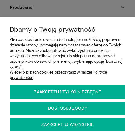
Producenci
Moje konto
Dbamy o Twoją prywatność
Na skróty
Pliki cookies i pokrewne im technologie umożliwiają poprawne
działanie strony i pomagają nam dostosować ofertę do Twoich
Informacje
potrzeb. Możesz zaakceptować wykorzystanie przez nas
wszystkich tych plików i przejść do sklepu lub dostosować
użycie plików do swoich preferencji, wybierając opcję "Dostosuj
zgody".
Więcej o plikach cookies przeczytasz w naszej Polityce
E-KRZESŁO
prywatności.
Biuro handlowe (bez ekspozycji). Prosimy o wcześniejszy
kontakt przed wizytą
ul. Cynamonowa 2,
ZAAKCEPTUJ TYLKO NIEZBĘDNE
56-410 Dobroszyce,
woj. dolnośląskie
Kontakt:
DOSTOSUJ ZGODY
pn-pt 9:00 - 16:30
22 22 82 046
,
biuro@e-krzeslo.com.pl
ZAAKCEPTUJ WSZYSTKIE