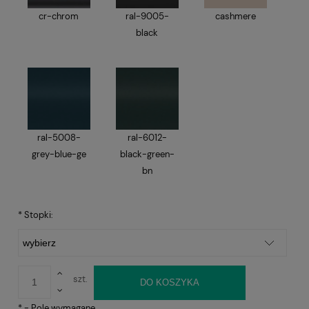
cr-chrom
ral-9005-
cashmere
black
ral-5008-
ral-6012-
grey-blue-ge
black-green-
bn
*
Stopki:
szt.
DO KOSZYKA
*
- Pole wymagane