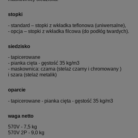
stopki
- standard – stopki z wkładka teflonowa (uniwersalne),
- opcja – stopki z wkładka filcowa (do podłóg twardych).
siedzisko
- tapicerowane
- pianka cięta - gęstość 35 kg/m3
- maskownica: czarna (stelaż czarny i chromowany )
i szara (stelaż metalik)
oparcie
- tapicerowane - pianka cięta - gęstość 35 kg/m3
waga netto
570V - 7,5 kg
570V 2P - 9,0 kg