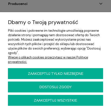
Producenci
Moje konto
Dbamy o Twoją prywatność
Na skróty
Pliki cookies i pokrewne im technologie umożliwiają poprawne
działanie strony i pomagają nam dostosować ofertę do Twoich
Informacje
potrzeb. Możesz zaakceptować wykorzystanie przez nas
wszystkich tych plików i przejść do sklepu lub dostosować
użycie plików do swoich preferencji, wybierając opcję "Dostosuj
zgody".
Więcej o plikach cookies przeczytasz w naszej Polityce
E-KRZESŁO
prywatności.
Biuro handlowe (bez ekspozycji). Prosimy o wcześniejszy
kontakt przed wizytą
ul. Cynamonowa 2,
ZAAKCEPTUJ TYLKO NIEZBĘDNE
56-410 Dobroszyce,
woj. dolnośląskie
Kontakt:
DOSTOSUJ ZGODY
pn-pt 9:00 - 16:30
22 22 82 046
,
biuro@e-krzeslo.com.pl
ZAAKCEPTUJ WSZYSTKIE