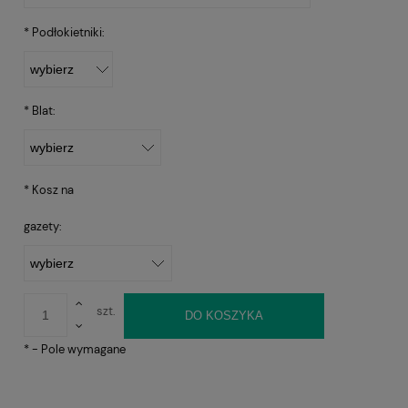
*
Podłokietniki:
*
Blat:
*
Kosz na
gazety:
szt.
DO KOSZYKA
*
- Pole wymagane