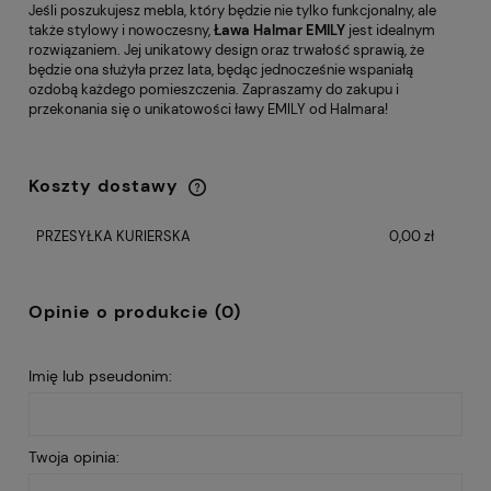
Jeśli poszukujesz mebla, który będzie nie tylko funkcjonalny, ale
także stylowy i nowoczesny,
Ława Halmar EMILY
jest idealnym
rozwiązaniem. Jej unikatowy design oraz trwałość sprawią, że
będzie ona służyła przez lata, będąc jednocześnie wspaniałą
ozdobą każdego pomieszczenia. Zapraszamy do zakupu i
przekonania się o unikatowości ławy EMILY od Halmara!
Koszty dostawy
Cena nie zawiera ewentualnych kosztów
płatności
PRZESYŁKA KURIERSKA
0,00 zł
Opinie o produkcie (0)
Imię lub pseudonim:
Twoja opinia: