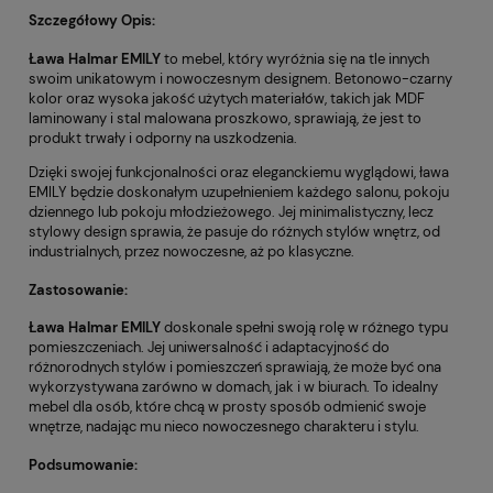
Szczegółowy Opis:
Ława Halmar EMILY
to mebel, który wyróżnia się na tle innych
swoim unikatowym i nowoczesnym designem. Betonowo-czarny
kolor oraz wysoka jakość użytych materiałów, takich jak MDF
laminowany i stal malowana proszkowo, sprawiają, że jest to
produkt trwały i odporny na uszkodzenia.
Dzięki swojej funkcjonalności oraz eleganckiemu wyglądowi, ława
EMILY będzie doskonałym uzupełnieniem każdego salonu, pokoju
dziennego lub pokoju młodzieżowego. Jej minimalistyczny, lecz
stylowy design sprawia, że pasuje do różnych stylów wnętrz, od
industrialnych, przez nowoczesne, aż po klasyczne.
Zastosowanie:
Ława Halmar EMILY
doskonale spełni swoją rolę w różnego typu
pomieszczeniach. Jej uniwersalność i adaptacyjność do
różnorodnych stylów i pomieszczeń sprawiają, że może być ona
wykorzystywana zarówno w domach, jak i w biurach. To idealny
mebel dla osób, które chcą w prosty sposób odmienić swoje
wnętrze, nadając mu nieco nowoczesnego charakteru i stylu.
Podsumowanie: