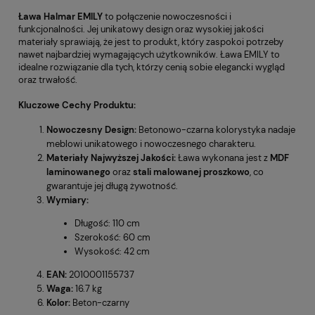
Ława Halmar EMILY
to połączenie nowoczesności i
funkcjonalności. Jej unikatowy design oraz wysokiej jakości
materiały sprawiają, że jest to produkt, który zaspokoi potrzeby
nawet najbardziej wymagających użytkowników. Ława EMILY to
idealne rozwiązanie dla tych, którzy cenią sobie elegancki wygląd
oraz trwałość.
Kluczowe Cechy Produktu:
Nowoczesny Design:
Betonowo-czarna kolorystyka nadaje
meblowi unikatowego i nowoczesnego charakteru.
Materiały Najwyższej Jakości:
Ława wykonana jest z
MDF
laminowanego
oraz
stali malowanej proszkowo
, co
gwarantuje jej długą żywotność.
Wymiary:
Długość: 110 cm
Szerokość: 60 cm
Wysokość: 42 cm
EAN:
2010001155737
Waga:
16.7 kg
Kolor:
Beton-czarny