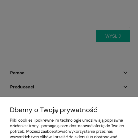
WYŚLIJ
Pomoc
Producenci
Moje konto
Dbamy o Twoją prywatność
Na skróty
Pliki cookies i pokrewne im technologie umożliwiają poprawne
działanie strony i pomagają nam dostosować ofertę do Twoich
Informacje
potrzeb. Możesz zaakceptować wykorzystanie przez nas
wszystkich tych plików i przejść do sklepu lub dostosować