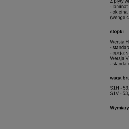
Z płyty 
- lamina
- oklein
(wenge c
stopki
Wersja H
- standar
- opcja: 
Wersja V
- standar
waga bru
S1H - 53
S1V - 53
Wymiary