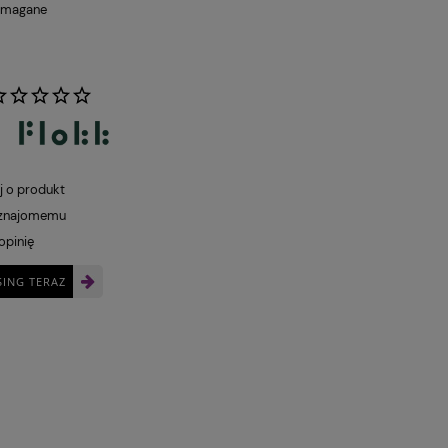
ymagane
:
j o produkt
 znajomemu
opinię
SING TERAZ