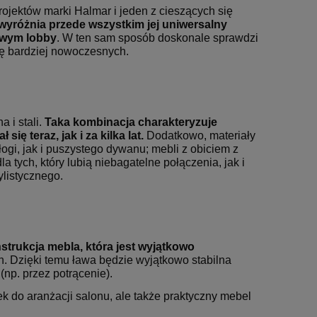
rojektów marki Halmar i jeden z cieszących się
 wyróżnia przede
wszystkim jej uniwersalny
lowym
lobby
. W ten sam sposób doskonale sprawdzi
inę bardziej nowoczesnych.
 i stali.
Taka kombinacja
charakteryzuje
się teraz, jak i
za kilka lat.
Dodatkowo, materiały
ogi, jak i puszystego dywanu; mebli z obiciem z
la tych, który lubią niebagatelne połączenia, jak i
listycznego.
strukcja mebla, która
jest wyjątkowo
. Dzięki temu ława będzie wyjątkowo stabilna
np. przez potrącenie).
ek do aranżacji salonu, ale także praktyczny mebel