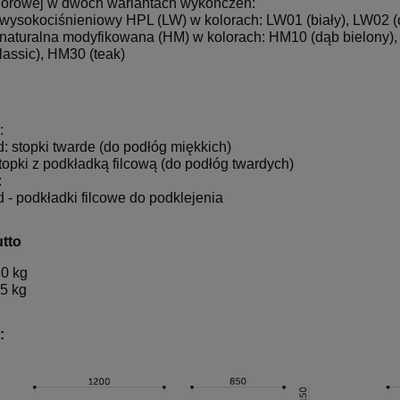
wiórowej w dwóch wariantach wykończeń:
t wysokociśnieniowy HPL (LW) w kolorach: LW01 (biały), LW02 (
a naturalna modyfikowana (HM) w kolorach: HM10 (dąb bielony),
lassic), HM30 (teak)
:
d: stopki twarde (do podłóg miękkich)
stopki z podkładką filcową (do podłóg twardych)
:
d - podkładki filcowe do podklejenia
tto
,0 kg
,5 kg
: