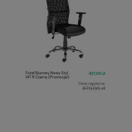
Fotel Biurowy Nowy Styl
FOTEL O
437,00 zł
HIT R Czarny (Promocja!)
Q-025 C
Cena regularna:
679,00 zł
Najniższa cena:
449,00 zł