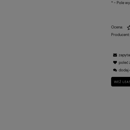
*
- Pole w
Ocena:
Producent
zapyta
poleć
dodaj 
WEŹ LEA