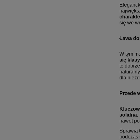
Eleganck
najwięks
charakte
się we wn
Ława do
W tym mo
się klas
te dobrze
naturalny
dla niez
Przede 
Kluczowy
solidna.
nawet po
Sprawia t
podczas 