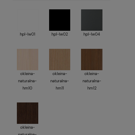
hpl-lw01
hpl-lw02
hpl-lw04
okleina-
okleina-
okleina-
naturalna-
naturalna-
naturalna-
hm10
hm11
hm12
okleina-
naturalna-