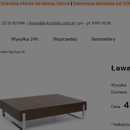
Szeroka oferta do domu i biura
|
Darmowa dostawa od 30
Wysyłka 24h
Wyprzedaż
Bestsellery
rofim MyTurn S1
Ława
Wysyłka:
Dostawa:
4
Cena nie zawiera ewe
Cena:
płatności
*
Kółka/sto