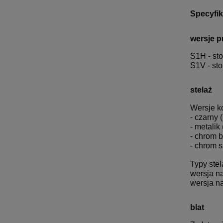
Specyfik
wersje p
S1H - sto
S1V - sto
stelaż
Wersje k
- czarny
- metalik
- chrom 
- chrom 
Typy stel
wersja na
wersja na
blat