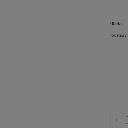
*
Rodzaj
Podstawy:
BROTOWY VIRE
Fotel Unique CITY szary
369,00 zł
ZARNY
(WYPRZEDAŻ)
Cena regularna:
Cena
479,00 zł
4
Najniższa cena:
Najn
359,00 zł
4