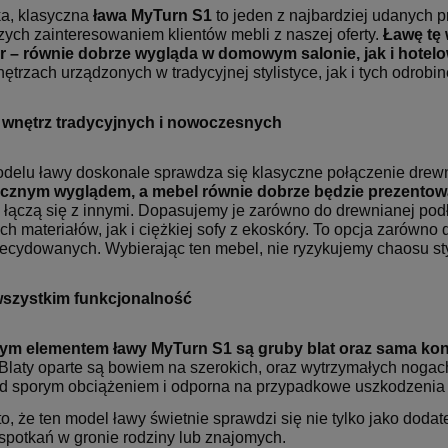
a, klasyczna
ława MyTurn S1
to jeden z najbardziej udanych p
zych zainteresowaniem klientów mebli z naszej oferty.
Ławę tę
r – równie dobrze wygląda w domowym salonie, jak i hote
ętrzach urządzonych w tradycyjnej stylistyce, jak i tych odrob
 wnętrz tradycyjnych i nowoczesnych
delu ławy doskonale sprawdza się klasyczne połączenie drewna
ycznym wyglądem, a mebel równie dobrze będzie prezentował 
 łączą się z innymi. Dopasujemy je zarówno do drewnianej podł
ch materiałów, jak i ciężkiej sofy z ekoskóry. To opcja zarówno d
decydowanych. Wybierając ten mebel, nie ryzykujemy chaosu sty
wszystkim funkcjonalność
m elementem ławy MyTurn S1 są gruby blat oraz sama kon
Blaty oparte są bowiem na szerokich, oraz wytrzymałych nogach
d sporym obciążeniem i odporna na przypadkowe uszkodzenia (
o, że ten model ławy świetnie sprawdzi się nie tylko jako dodat
spotkań w gronie rodziny lub znajomych.