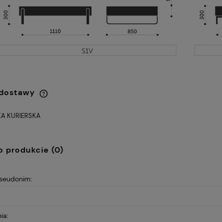
 dostawy
A KURIERSKA
Cena nie zawiera ewentualnych
kosztów płatności
o produkcie (0)
pseudonim:
ia: