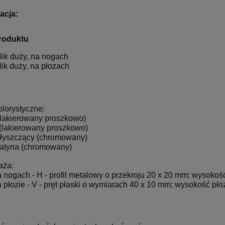
acja:
roduktu
lik duży, na nogach
lik duży, na płozach
olorystyczne:
 (lakierowany proszkowo)
 (lakierowany proszkowo)
błyszczący (chromowany)
satyna (chromowany)
aża:
 nogach - H - profil metalowy o przekroju 20 x 20 mm; wysokoś
 płozie - V - pręt płaski o wymiarach 40 x 10 mm; wysokość pło