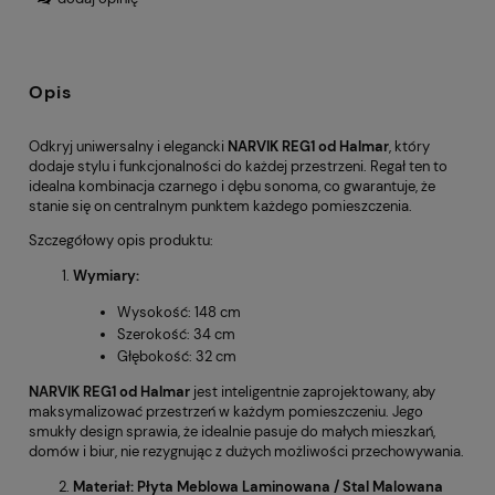
Opis
Odkryj uniwersalny i elegancki
NARVIK REG1 od Halmar
, który
dodaje stylu i funkcjonalności do każdej przestrzeni. Regał ten to
idealna kombinacja czarnego i dębu sonoma, co gwarantuje, że
stanie się on centralnym punktem każdego pomieszczenia.
Szczegółowy opis produktu:
Wymiary:
Wysokość: 148 cm
Szerokość: 34 cm
Głębokość: 32 cm
NARVIK REG1 od Halmar
jest inteligentnie zaprojektowany, aby
maksymalizować przestrzeń w każdym pomieszczeniu. Jego
smukły design sprawia, że idealnie pasuje do małych mieszkań,
domów i biur, nie rezygnując z dużych możliwości przechowywania.
Materiał: Płyta Meblowa Laminowana / Stal Malowana