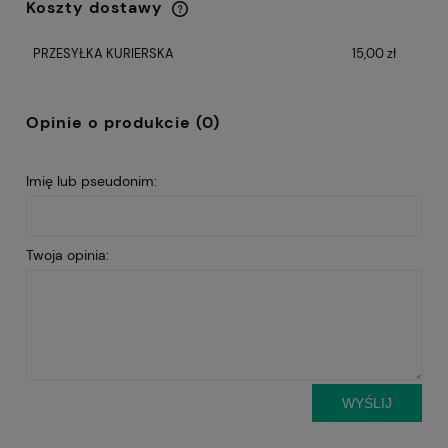
Koszty dostawy
Cena nie zawiera ewentualnych kosztów
płatności
PRZESYŁKA KURIERSKA
15,00 zł
Opinie o produkcie (0)
Imię lub pseudonim:
Twoja opinia:
WYŚLIJ