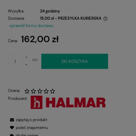
Wysyłka:
24 godziny
Dostawa:
15,00 zł
- PRZESYŁKA KURIERSKA
Cena nie zawiera ewentualnych kosztów płatności
sprawdź formy dostawy
162,00 zł
Cena:
szt.
DO KOSZYKA
Ocena:
Producent:
zapytaj o produkt
poleć znajomemu
dodaj opinię