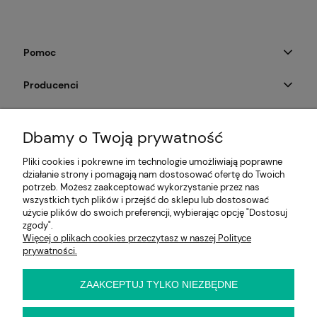
Pomoc
Producenci
Moje konto
Dbamy o Twoją prywatność
Na skróty
Pliki cookies i pokrewne im technologie umożliwiają poprawne
działanie strony i pomagają nam dostosować ofertę do Twoich
Informacje
potrzeb. Możesz zaakceptować wykorzystanie przez nas
wszystkich tych plików i przejść do sklepu lub dostosować
użycie plików do swoich preferencji, wybierając opcję "Dostosuj
zgody".
Więcej o plikach cookies przeczytasz w naszej Polityce
E-KRZESŁO
prywatności.
Biuro handlowe (bez ekspozycji). Prosimy o wcześniejszy
kontakt przed wizytą
ul. Cynamonowa 2,
ZAAKCEPTUJ TYLKO NIEZBĘDNE
56-410 Dobroszyce,
woj. dolnośląskie