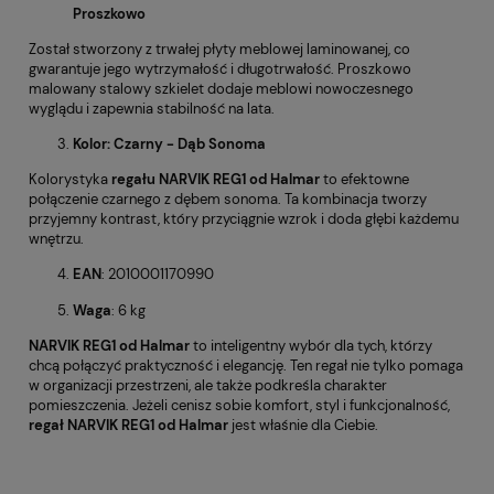
Proszkowo
Został stworzony z trwałej płyty meblowej laminowanej, co
gwarantuje jego wytrzymałość i długotrwałość. Proszkowo
malowany stalowy szkielet dodaje meblowi nowoczesnego
wyglądu i zapewnia stabilność na lata.
Kolor: Czarny - Dąb Sonoma
Kolorystyka
regału NARVIK REG1 od Halmar
to efektowne
połączenie czarnego z dębem sonoma. Ta kombinacja tworzy
przyjemny kontrast, który przyciągnie wzrok i doda głębi każdemu
wnętrzu.
EAN
: 2010001170990
Waga
: 6 kg
NARVIK REG1 od Halmar
to inteligentny wybór dla tych, którzy
chcą połączyć praktyczność i elegancję. Ten regał nie tylko pomaga
w organizacji przestrzeni, ale także podkreśla charakter
pomieszczenia. Jeżeli cenisz sobie komfort, styl i funkcjonalność,
regał NARVIK REG1 od Halmar
jest właśnie dla Ciebie.