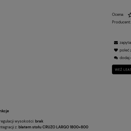
Ocena:
Producent
zapyta
poleć
dodaj 
WEŹ LEA
BROTOWY VIRE
Fotel Unique CITY szary
369,00 zł
ZARNY
(WYPRZEDAŻ)
Cena regularna:
Cena
479,00 zł
4
Najniższa cena:
Najn
359,00 zł
4
nkcje
regulacji wysokości:
brak
ntegracji z:
blatem stołu
CRUZO
LARGO
1800×800