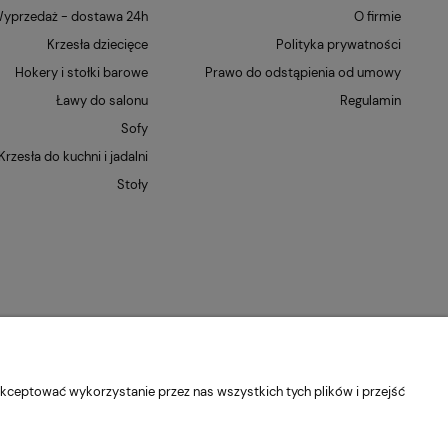
yprzedaż - dostawa 24h
O firmie
Krzesła dziecięce
Polityka prywatności
Hokery i stołki barowe
Prawo do odstąpienia od umowy
Ławy do salonu
Regulamin
Sofy
Krzesła do kuchni i jadalni
Stoły
kceptować wykorzystanie przez nas wszystkich tych plików i przejść