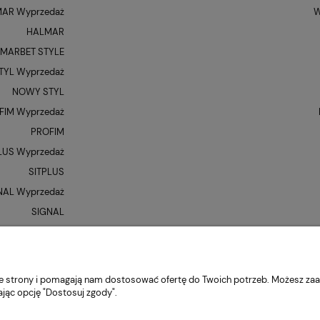
AR Wyprzedaż
W
HALMAR
MARBET STYLE
YL Wyprzedaż
NOWY STYL
FIM Wyprzedaż
PROFIM
LUS Wyprzedaż
SITPLUS
NAL Wyprzedaż
SIGNAL
QUE Wyprzedaż
UNIQUE
XR
nie strony i pomagają nam dostosować ofertę do Twoich potrzeb. Możesz zaa
ając opcję "Dostosuj zgody".