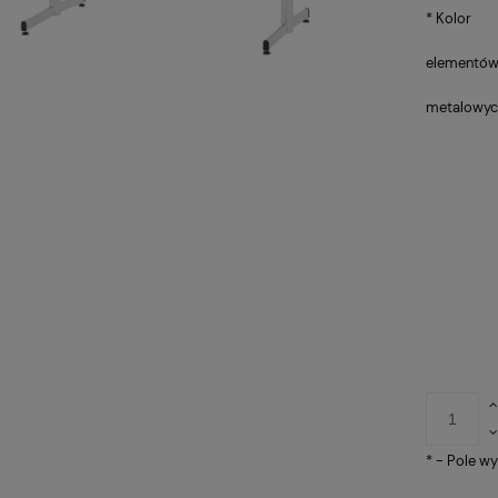
*
Kolor
elementó
metalowyc
*
- Pole w