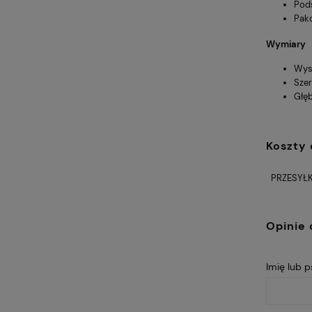
Pod
Pak
Wymiary
Wys
Szer
Głę
Koszty
PRZESYŁK
Opinie 
Imię lub 