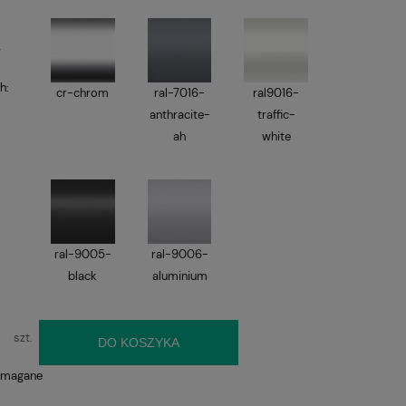
w
h:
cr-chrom
ral-7016-
ral9016-
anthracite-
traffic-
ah
white
ral-9005-
ral-9006-
black
aluminium
szt.
DO KOSZYKA
ymagane