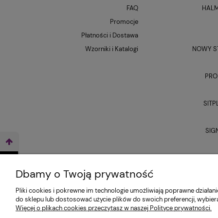
FAQ
HALM
Promocje
Płatności i Dostawa
Wzorniki i Katalogi
NOWY ST
PRO
SITP
SIG
UNI
WEŹ LEASING TERAZ
Dbamy o Twoją prywatność
Pliki cookies i pokrewne im technologie umożliwiają poprawne działa
do sklepu lub dostosować użycie plików do swoich preferencji, wybier
Więcej o plikach cookies przeczytasz w naszej Polityce prywatności.