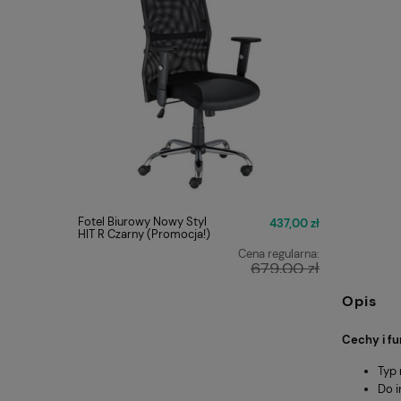
Fotel Biurowy Nowy Styl
FOTEL O
437,00 zł
HIT R Czarny (Promocja!)
Q-025 C
Cena regularna:
679,00 zł
Najniższa cena:
449,00 zł
Opis
Cechy i fu
Typ 
Do i