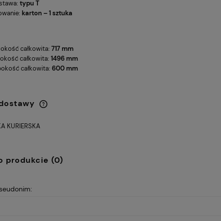
stawa:
typu T
owanie:
karton – 1 sztuka
okość całkowita:
717 mm
okość całkowita:
1496 mm
bokość całkowita:
600 mm
 dostawy
A KURIERSKA
Cena nie zawiera ewentualnych
kosztów płatności
o produkcie (0)
pseudonim: