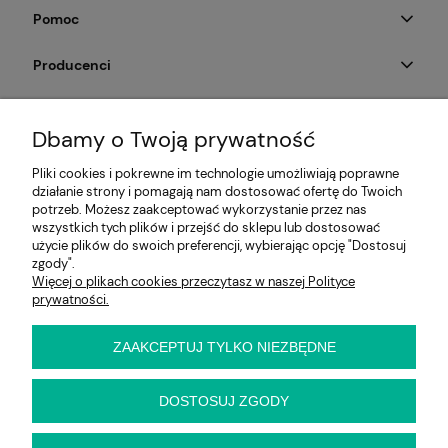
Pomoc
Producenci
Moje konto
Dbamy o Twoją prywatność
Na skróty
Pliki cookies i pokrewne im technologie umożliwiają poprawne
działanie strony i pomagają nam dostosować ofertę do Twoich
Informacje
potrzeb. Możesz zaakceptować wykorzystanie przez nas
wszystkich tych plików i przejść do sklepu lub dostosować
użycie plików do swoich preferencji, wybierając opcję "Dostosuj
zgody".
Więcej o plikach cookies przeczytasz w naszej Polityce
E-KRZESŁO
prywatności.
Biuro handlowe (bez ekspozycji). Prosimy o wcześniejszy
kontakt przed wizytą
ul. Cynamonowa 2,
ZAAKCEPTUJ TYLKO NIEZBĘDNE
56-410 Dobroszyce,
woj. dolnośląskie
Kontakt:
DOSTOSUJ ZGODY
pn-pt 9:00 - 16:30
22 22 82 046
,