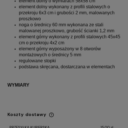
element dolny o wymiarach 58x58 cm
element dolny wykonany z profili stalowych o
przekroju 6x3 cm i grubości 2 mm, malowanych
proszkowo
noga o średnicy 60 mm wykonana ze stali
malowanej proszkowo, grubość ścianki 1,2 mm
element górny wykonany z profili stalowych 45x45
cm o przekroju 4x2 cm
element górny wyposażony w 8 otworów
montażowych o średnicy 5 mm
regulowane stopki
podstawa skręcana, dostarczana w elementach
WYMIARY
Koszty dostawy
Cena nie zawiera ewentualnych kosztów
płatności
PRZESYŁKA KURIERSKA
15,00 zł