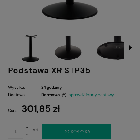
Podstawa XR STP35
Wysyłka:
24 godziny
Dostawa:
Darmowa
sprawdź formy dostawy
Cena nie zawiera ewentualnych kosztów płatności
301,85 zł
Cena:
szt.
DO KOSZYKA