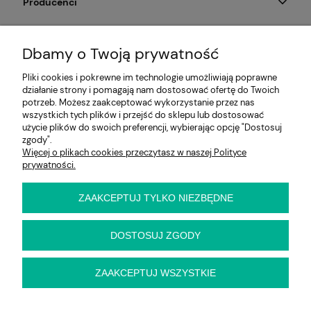
Producenci
Moje konto
Dbamy o Twoją prywatność
Na skróty
Pliki cookies i pokrewne im technologie umożliwiają poprawne
działanie strony i pomagają nam dostosować ofertę do Twoich
Informacje
potrzeb. Możesz zaakceptować wykorzystanie przez nas
wszystkich tych plików i przejść do sklepu lub dostosować
użycie plików do swoich preferencji, wybierając opcję "Dostosuj
zgody".
Więcej o plikach cookies przeczytasz w naszej Polityce
E-KRZESŁO
prywatności.
Biuro handlowe (bez ekspozycji). Prosimy o wcześniejszy
kontakt przed wizytą
ul. Cynamonowa 2,
ZAAKCEPTUJ TYLKO NIEZBĘDNE
56-410 Dobroszyce,
woj. dolnośląskie
Kontakt:
DOSTOSUJ ZGODY
pn-pt 9:00 - 16:30
22 22 82 046
,
biuro@e-krzeslo.com.pl
ZAAKCEPTUJ WSZYSTKIE
pokaż pełną wersję strony