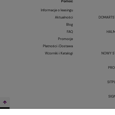
Pomoc
Informacje o leasingu
Aktualności
DOMARTST
Blog
FAQ
HALM
Promocje
Płatności i Dostawa
Wzorniki i Katalogi
NOWY ST
PRO
SITP
SIG
UNI