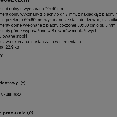
AWOWE CECHY
ment dolny o wymiarach 70x40 cm
ment dolny wykonany z blachy o gr. 7 mm, z nakładką z blachy
i o przekroju 60x60 mm wykonane ze stali nierdzewnej szczotk
menty górne wykonane z blachy tłoczonej 30x30 cm o gr. 3 mm
menty górne wyposażone w 8 otworów montażowych
ulowane stopki
stawa skręcana, dostarczana w elementach
a: 22,9 kg
Y
BROTOWY VIRE
Fotel Unique CITY szary
369,00 zł
ZARNY
(WYPRZEDAŻ)
Cena regularna:
Cena
479,00 zł
4
 dostawy
Najniższa cena:
Najn
359,00 zł
4
A KURIERSKA
Cena nie zawiera ewentualnych
kosztów płatności
o produkcie (0)