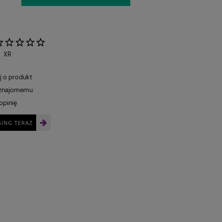
:
XR
j o produkt
 znajomemu
opinię
SING TERAZ