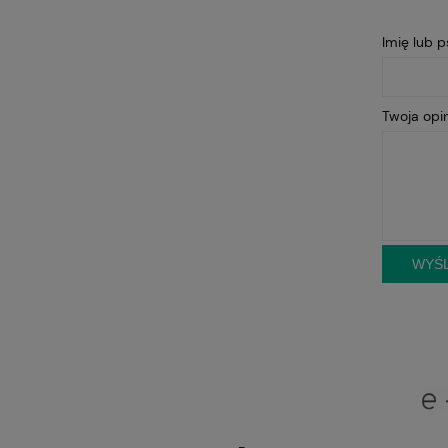
Imię lub 
Twoja opin
WYŚL