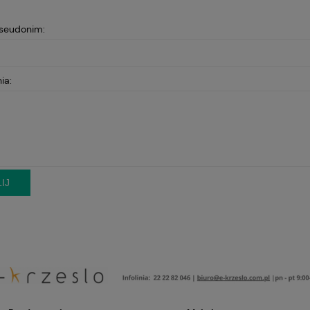
pseudonim:
ia:
IJ