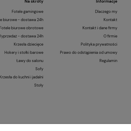
Na skróty
Informacje
Fotele gamingowe
Dlaczego my
le biurowe - dostawa 24h
Kontakt
Fotele biurowe obrotowe
Kontakt i dane firmy
yprzedaż - dostawa 24h
O firmie
Krzesła dziecięce
Polityka prywatności
Hokery i stołki barowe
Prawo do odstąpienia od umowy
Ławy do salonu
Regulamin
Sofy
Krzesła do kuchni i jadalni
Stoły