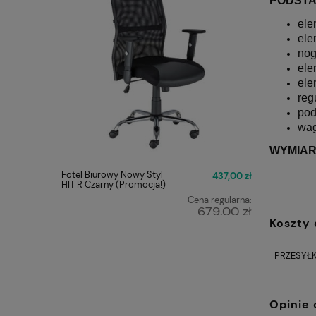
PODST
ele
ele
nog
ele
ele
reg
pod
wag
WYMIAR
Fotel Biurowy Nowy Styl
FOTEL O
437,00 zł
HIT R Czarny (Promocja!)
Q-025 C
Cena regularna:
679,00 zł
Koszty
Najniższa cena:
449,00 zł
PRZESYŁK
Opinie 