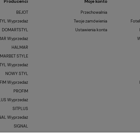
Producenci
Moje konto
BEJOT
Przechowalnia
YL Wyprzedaż
Twoje zamówienia
Fote
DOMARTSTYL
Ustawienia konta
AR Wyprzedaż
W
HALMAR
MARBET STYLE
YL Wyprzedaż
NOWY STYL
FIM Wyprzedaż
PROFIM
LUS Wyprzedaż
SITPLUS
NAL Wyprzedaż
SIGNAL
QUE Wyprzedaż