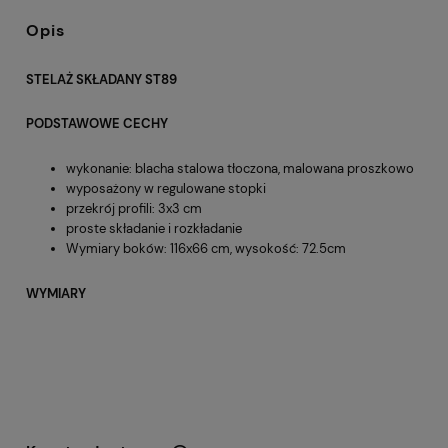
Opis
STELAŻ SKŁADANY ST89
PODSTAWOWE CECHY
wykonanie: blacha stalowa tłoczona, malowana proszkowo
wyposażony w regulowane stopki
przekrój profili: 3x3 cm
proste składanie i rozkładanie
Wymiary boków: 116x66 cm, wysokość: 72.5cm
WYMIARY