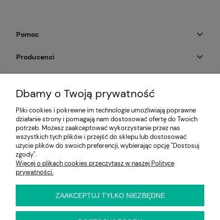
Pomoc
Producenci
Moje konto
Dbamy o Twoją prywatność
Na skróty
Pliki cookies i pokrewne im technologie umożliwiają poprawne
działanie strony i pomagają nam dostosować ofertę do Twoich
Informacje
potrzeb. Możesz zaakceptować wykorzystanie przez nas
wszystkich tych plików i przejść do sklepu lub dostosować
użycie plików do swoich preferencji, wybierając opcję "Dostosuj
zgody".
Więcej o plikach cookies przeczytasz w naszej Polityce
E-KRZESŁO
prywatności.
Biuro handlowe (bez ekspozycji). Prosimy o wcześniejszy
kontakt przed wizytą
ul. Cynamonowa 2,
ZAAKCEPTUJ TYLKO NIEZBĘDNE
56-410 Dobroszyce,
woj. dolnośląskie
Kontakt: