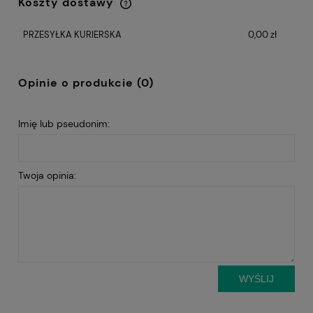
Koszty dostawy
Cena nie zawiera ewentualnych kosztów
płatności
PRZESYŁKA KURIERSKA
0,00 zł
Opinie o produkcie (0)
Imię lub pseudonim:
Twoja opinia:
WYŚLIJ