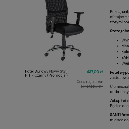
Poznaj uni
oferując e
złotymi no
Szczegółow
Wym
Mate
Kolo
EAN
Waga
Fotel Biurowy Nowy Styl
FOTEL O
437,00 zł
Fotel wyp
HIT R Czarny (Promocja!)
Q-025 C
zastosowani
Cena regularna:
679,00 zł
Ciemnoziel
doda klasy 
Najniższa cena:
449,00 zł
Zakup
fot
Będzie dosk
SANTI fot
miejsca do