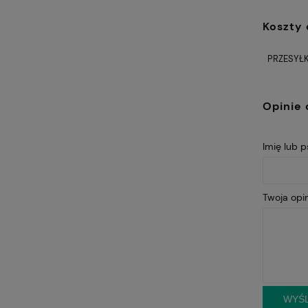
Koszty
PRZESYŁK
Opinie 
Imię lub 
Twoja opin
WYŚL