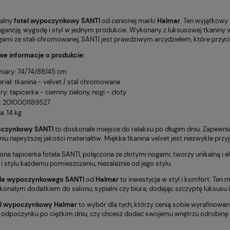
kalny
fotel wypoczynkowy SANTI
od cenionej marki
Halmar
. Ten wyjątkowy
legancję, wygodę i styl w jednym produkcie. Wykonany z luksusowej tkaniny 
gami ze stali chromowanej, SANTI jest prawdziwym arcydziełem, które przyc
e informacje o produkcie:
iary: 74/74/88/45 cm
riał: tkanina - velvet / stal chromowana
ry: tapicerka - ciemny zielony, nogi - złoty
: 2010001189527
: 14 kg
BROTOWY VIRE
Fotel Unique CITY szary
369,00 zł
oczynkowy SANTI
to doskonałe miejsce do relaksu po długim dniu. Zapewnia
ZARNY
(WYPRZEDAŻ)
u najwyższej jakości materiałów. Miękka tkanina velvet jest niezwykle przyj
Cena regularna:
Cena
479,00 zł
4
ona tapicerka fotela SANTI, połączona ze złotymi nogami, tworzy unikalną i
i stylu każdemu pomieszczeniu, niezależnie od jego stylu.
Najniższa cena:
Najn
359,00 zł
4
ela wypoczynkowego SANTI
od
Halmar
to inwestycja w styl i komfort. Ten m
onałym dodatkiem do salonu, sypialni czy biura, dodając szczyptę luksusu i 
el wypoczynkowy Halmar
to wybór dla tych, którzy cenią sobie wyrafinowany
 odpoczynku po ciężkim dniu, czy chcesz dodać swojemu wnętrzu odrobinę