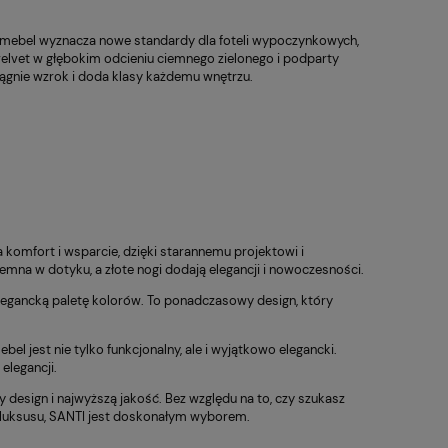
 mebel wyznacza nowe standardy dla foteli wypoczynkowych,
velvet w głębokim odcieniu ciemnego zielonego i podparty
iągnie wzrok i doda klasy każdemu wnętrzu.
Fotel Obrotowy Sitplus
Fotel Ob
398,00 zł
1 030,00 zł
 komfort i wsparcie, dzięki starannemu projektowi i
ERGON 2 HB
WITHME 
emna w dotyku, a złote nogi dodają elegancji i nowoczesności.
PRF
 regularna:
Cena regularna:
69,00 zł
1 250,00 zł
 elegancką paletę kolorów. To ponadczasowy design, który
iższa cena:
Najniższa cena:
69,00 zł
724,00 zł
ebel jest nie tylko funkcjonalny, ale i wyjątkowo elegancki.
elegancji.
 design i najwyższą jakość. Bez względu na to, czy szukasz
 luksusu, SANTI jest doskonałym wyborem.