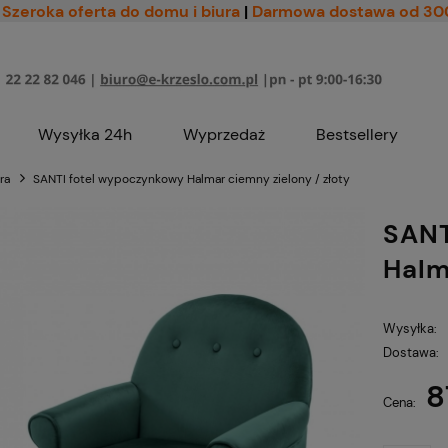
Szeroka oferta do domu i biura
|
Darmowa dostawa od 30
Wysyłka 24h
Wyprzedaż
Bestsellery
ra
SANTI fotel wypoczynkowy Halmar ciemny zielony / złoty
SANT
Halm
Wysyłka:
Dostawa:
8
Cena nie zawiera ewe
Cena:
płatności