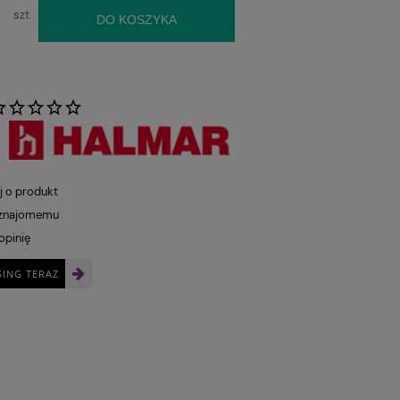
szt.
DO KOSZYKA
:
j o produkt
 znajomemu
opinię
SING TERAZ