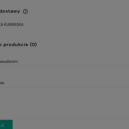
 dostawy
A KURIERSKA
Cena nie zawiera ewentualnych
kosztów płatności
o produkcie (0)
pseudonim:
ia:
IJ