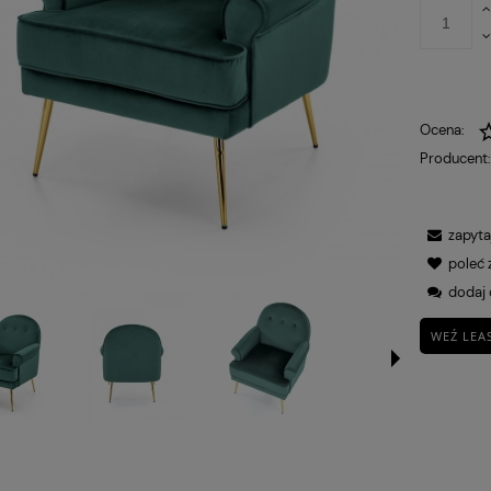
Ocena:
Producent
zapyta
poleć
dodaj 
WEŹ LEA