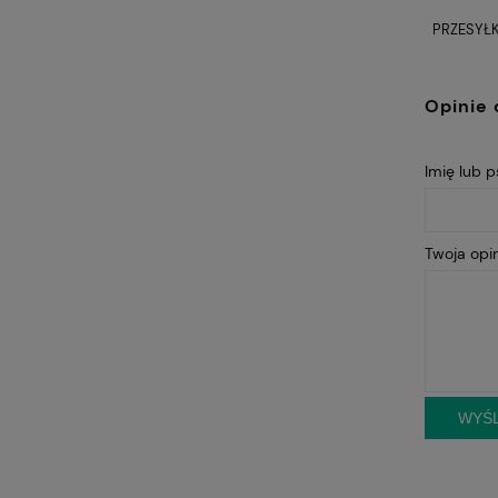
PRZESYŁK
Opinie 
Imię lub 
Twoja opin
WYŚL