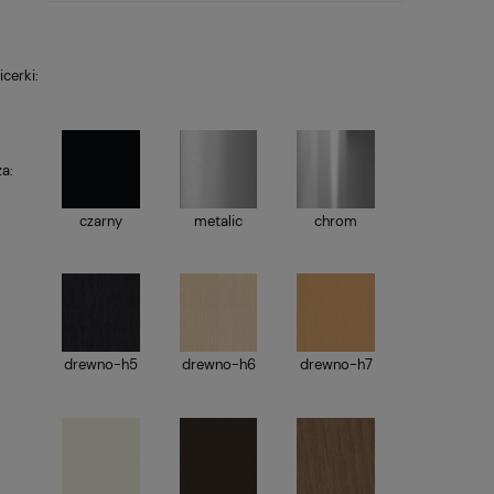
icerki:
ża:
czarny
metalic
chrom
drewno-h5
drewno-h6
drewno-h7