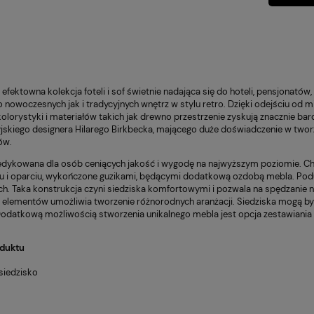
efektowna kolekcja foteli i sof świetnie nadająca się do hoteli, pensjonatów, 
 nowoczesnych jak i tradycyjnych wnętrz w stylu retro. Dzięki odejściu od
olorystyki i materiałów takich jak drewno przestrzenie zyskują znacznie bar
yjskiego designera Hilarego Birkbecka, mającego duże doświadczenie w twor
ów.
edykowana dla osób ceniących jakość i wygodę na najwyższym poziomie. 
ku i oparciu, wykończone guzikami, będącymi dodatkową ozdobą mebla. Pod
h. Taka konstrukcja czyni siedziska komfortowymi i pozwala na spędzanie na
a elementów umożliwia tworzenie różnorodnych aranżacji. Siedziska mogą by
Dodatkową możliwością stworzenia unikalnego mebla jest opcja zestawiania 
oduktu
 siedzisko