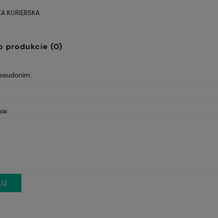
A KURIERSKA
Cena nie zawiera ewentualnych
kosztów płatności
o produkcie (0)
pseudonim:
ia:
IJ