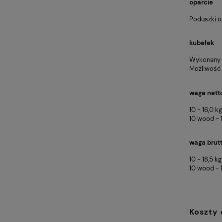
oparcie
Poduszki o
kubełek
Wykonany z 
Możliwość 
waga nett
10 - 16,0 kg
10 wood - 1
waga brut
10 - 18,5 kg
10 wood - 1
Koszty