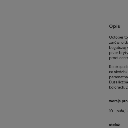
Opis
October to 
zarówno do
bogatszej k
przez bryt
producent
Kolekcja d
na siedzis
parametrac
Duża liczb
kolorach. 
wersje pr
10 - pufa, 1
stelaż