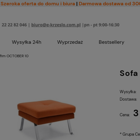
Szeroka oferta do domu i biura
|
Darmowa dostawa od 30
Wysyłka 24h
Wyprzedaż
Bestsellery
ofim OCTOBER 10
Sofa
Wysyłka:
Dostawa:
3
Cena nie zawiera ewe
Cena:
płatności
*
Grupa C