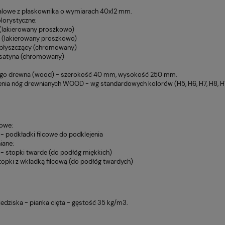
alowe z płaskownika o wymiarach 40x12 mm.
lorystyczne:
(lakierowany proszkowo)
 (lakierowany proszkowo)
łyszczący (chromowany)
atyna (chromowany)
itego drewna (wood) - szerokość 40 mm, wysokość 250 mm.
a nóg drewnianych WOOD - wg standardowych kolorów (H5, H6, H7, H8, H11
owe:
 - podkładki filcowe do podklejenia
iane:
 - stopki twarde (do podłóg miękkich)
stopki z wkładką filcową (do podłóg twardych)
iedziska - pianka cięta - gęstość 35 kg/m3.