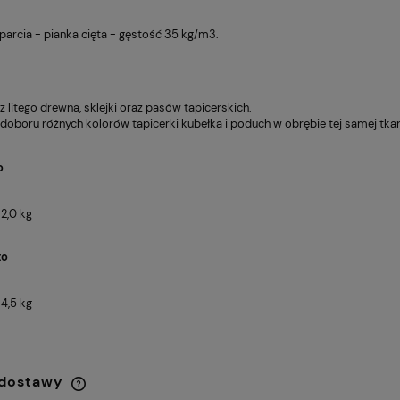
parcia - pianka cięta - gęstość 35 kg/m3.
litego drewna, sklejki oraz pasów tapicerskich.
doboru różnych kolorów tapicerki kubełka i poduch w obrębie tej samej tkan
o
2,0 kg
to
4,5 kg
 dostawy