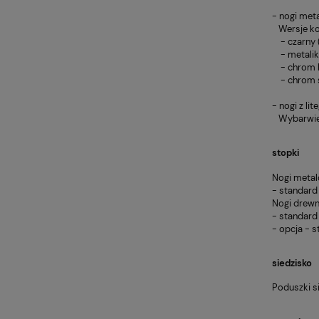
- nogi met
Wersje ko
- czarny 
- metalik
- chrom b
- chrom s
- nogi z l
Wybarwieni
stopki
Nogi metal
- standard
Nogi drewn
- standard
- opcja - 
siedzisko
Poduszki s