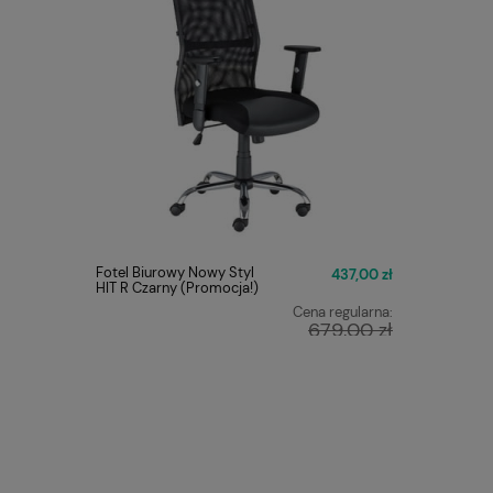
Fotel Biurowy Nowy Styl
Fotel Obr
437,00 zł
HIT R Czarny (Promocja!)
ERGON 2 
Cena regularna:
679,00 zł
Najniższa cena:
449,00 zł