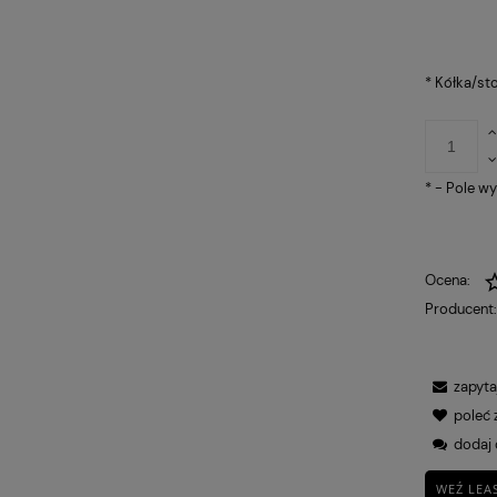
*
Kółka/sto
*
- Pole w
otowy Sitplus
FOTEL OBROTOWY VIRE
1 030,00 zł
Ocena:
HB
Q-025 CZARNY
Producent
Cena regularna:
Cena
1 250,00 zł
4
Najniższa cena:
Najn
724,00 zł
3
zapyta
poleć
dodaj 
WEŹ LEA