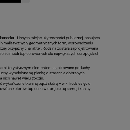
kancelarii i innych miejsc użyteczności publicznej, pasująca
 minimalistycznych, geometrycznych form, wprowadzeniu
dziej przyjazny charakter. Rodzina została zaprojektowana
zeniu mebli tapicerowanych dla największych europejskich
Charakterystycznym elementem są pikowane poduchy
uchy wypełnione są pianką o starannie dobranych
 nich nawet wielu godzin.
ć wykończone tkaniną bądź skórą – w kilkudziesięciu
dwóch kolorów tapicerki w obrębie tej samej tkaniny.