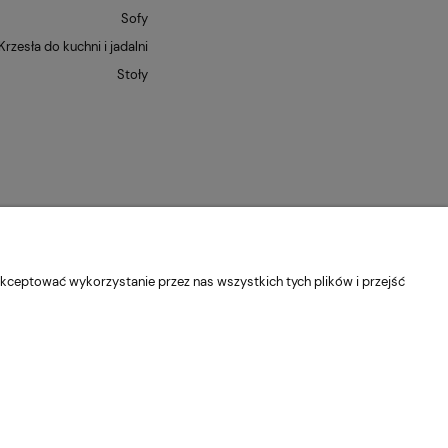
Sofy
Krzesła do kuchni i jadalni
Stoły
kceptować wykorzystanie przez nas wszystkich tych plików i przejść
dolnośląskie
Kontakt:
pn-pt 9:00 - 16:30
22 22 82 046
,
biuro@e-
Sklep internetowy Shoper Premium