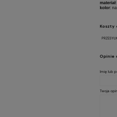
materiał
kolor
: n
Koszty
PRZESYŁK
Opinie 
Imię lub 
Twoja opin