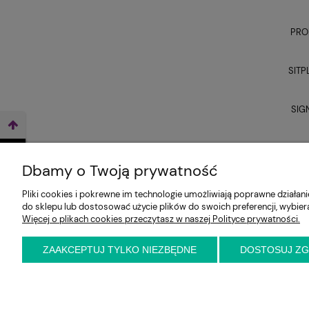
PRO
SITP
SIG
UNI
WEŹ LEASING TERAZ
Dbamy o Twoją prywatność
Pliki cookies i pokrewne im technologie umożliwiają poprawne działa
do sklepu lub dostosować użycie plików do swoich preferencji, wybier
Więcej o plikach cookies przeczytasz w naszej Polityce prywatności.
ZAAKCEPTUJ TYLKO NIEZBĘDNE
DOSTOSUJ Z
E-KRZESŁO
Biuro handlowe (bez ekspozycji). Prosimy o wcześ