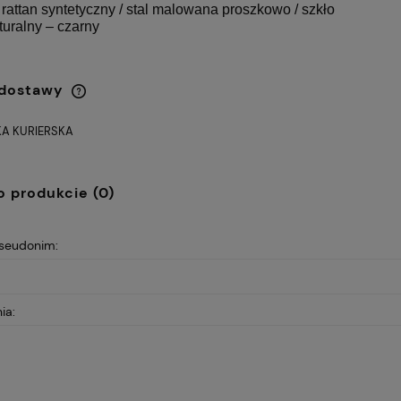
: rattan syntetyczny / stal malowana proszkowo / szkło
aturalny – czarny
 dostawy
A KURIERSKA
Cena nie zawiera ewentualnych
kosztów płatności
o produkcie (0)
pseudonim:
ia: