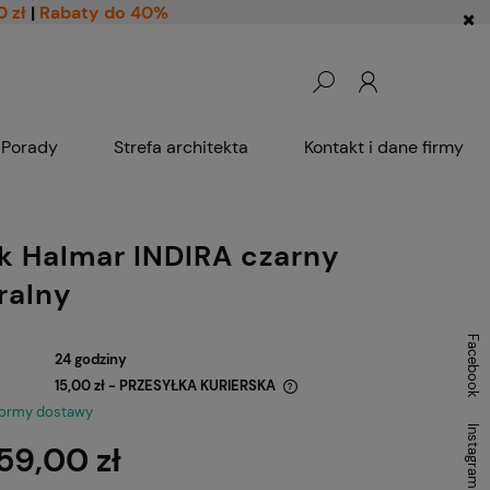
0 zł
|
Rabaty do 40%
Porady
Strefa architekta
Kontakt i dane firmy
ik Halmar INDIRA czarny
ralny
Facebook
24 godziny
15,00 zł
- PRZESYŁKA KURIERSKA
formy dostawy
Instagram
Cena nie zawiera ewentualnych kosztów
59,00 zł
płatności