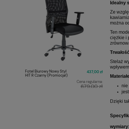
Idealny 
Ze wzglę
kawiarni
można od
Ten model
ciężkie i
zrównowa
Trwałość
Stelaż wy
wpływem 
Fotel Biurowy Nowy Styl
Fotel Obr
437,00 zł
HIT R Czarny (Promocja!)
ERGON 2 
Materiał
Cena regularna:
679,00 zł
nie
jes
Najniższa cena:
449,00 zł
Dzięki ta
Specyfik
wymiary