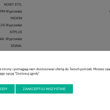
NOWY STYL
FIM Wyprzedaż
PROFIM
LUS Wyprzedaż
SITPLUS
NAL Wyprzedaż
SIGNAL
QUE Wyprzedaż
UNIQUE
XR
nie strony i pomagają nam dostosować ofertę do Twoich potrzeb. Możesz zaa
ając opcję "Dostosuj zgody".
GODY
ZAAKCEPTUJ WSZYSTKIE
niejszy kontakt przed wizytą
ul. Cynamonowa 2,
56-410 Dobroszyce,
woj. 
krzeslo.com.pl