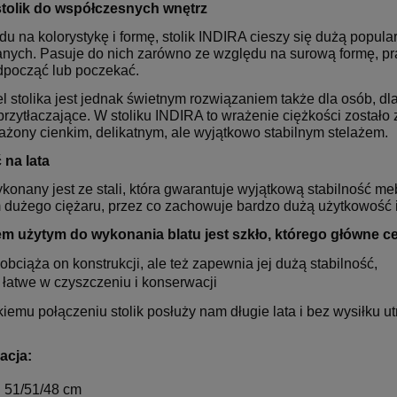
stolik do współczesnych wnętrz
du na kolorystykę i formę, stolik INDIRA cieszy się dużą popu
anych. Pasuje do nich zarówno ze względu na surową formę, pra
począć lub poczekać.
 stolika jest jednak świetnym rozwiązaniem także dla osób, dl
 przytłaczające. W stoliku INDIRA to wrażenie ciężkości zostało
żony cienkim, delikatnym, ale wyjątkowo stabilnym stelażem.
 na lata
konany jest ze stali, która gwarantuje wyjątkową stabilność me
dużego ciężaru, przez co zachowuje bardzo dużą użytkowość i 
otowy Sitplus
FOTEL OBROTOWY VIRE
1 030,00 zł
HB
Q-025 CZARNY
em użytym do wykonania blatu jest szkło, którego główne ce
Cena regularna:
Cena
1 250,00 zł
4
 obciąża on konstrukcji, ale też zapewnia jej dużą stabilność,
t łatwe w czyszczeniu i konserwacji
Najniższa cena:
Najn
724,00 zł
3
kiemu połączeniu stolik posłuży nam długie lata i bez wysiłku 
acja:
: 51/51/48 cm