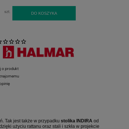
szt.
DO KOSZYKA
:
j o produkt
 znajomemu
opinię
ń. Tak jest także w przypadku
stolika INDIRA
od
ęki użyciu rattanu oraz stali i szkła w projekcie