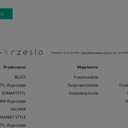
IJ
Producenci
Moje konto
BEJOT
Przechowalnia
YL Wyprzedaż
Twoje zamówienia
Fote
DOMARTSTYL
Ustawienia konta
AR Wyprzedaż
W
HALMAR
MARBET STYLE
YL Wyprzedaż