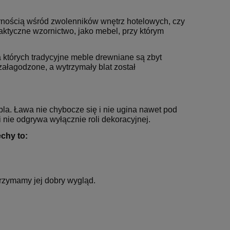
larnością wśród zwolenników wnętrz hotelowych, czy
ktyczne wzornictwo, jako mebel, przy którym
a których tradycyjne meble drewniane są zbyt
 załagodzone, a wytrzymały blat został
bla. Ława nie chybocze się i nie ugina nawet pod
nie odgrywa wyłącznie roli dekoracyjnej.
Fotel Unique CITY szary
Fotel Biu
369,00 zł
398,00 zł
(WYPRZEDAŻ)
DREAM C
chy to:
 regularna:
Cena regularna:
79,00 zł
469,00 zł
iższa cena:
Najniższa cena:
59,00 zł
469,00 zł
utrzymamy jej dobry wygląd.