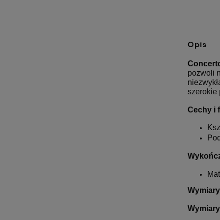
Opis
Concert
pozwoli n
niezwykł
szerokie 
Cechy i 
Ksz
Po
Wykończ
Mat
Wymiary
Wymiary