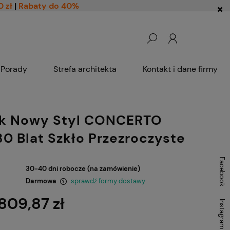
0 zł
|
Rabaty do 40%
Porady
Strefa architekta
Kontakt i dane firmy
ik Nowy Styl CONCERTO
30 Blat Szkło Przezroczyste
Facebook
30-40 dni robocze (na zamówienie)
Darmowa
sprawdź formy dostawy
 809,87 zł
Instagram
ntualnych kosztów