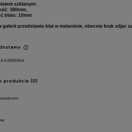
 blatem szklanym:
ość: 380mm,
ść blatu: 10mm
w galerii przedstawia blat w melaminie, obecnie brak zdjęc 
 dostawy
A KURIERSKA
Cena nie zawiera ewentualnych
kosztów płatności
o produkcie (0)
pseudonim:
ia: