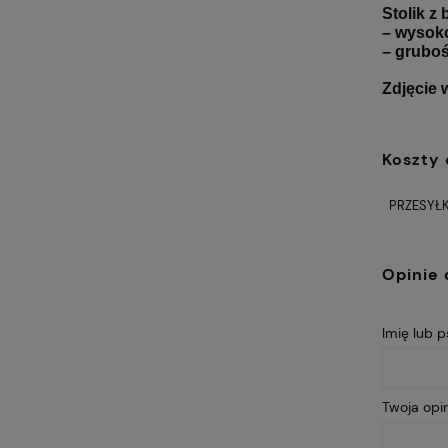
Stolik z
– wysok
– grubo
Zdjęcie 
Koszty
PRZESYŁK
Opinie 
Imię lub 
Twoja opin