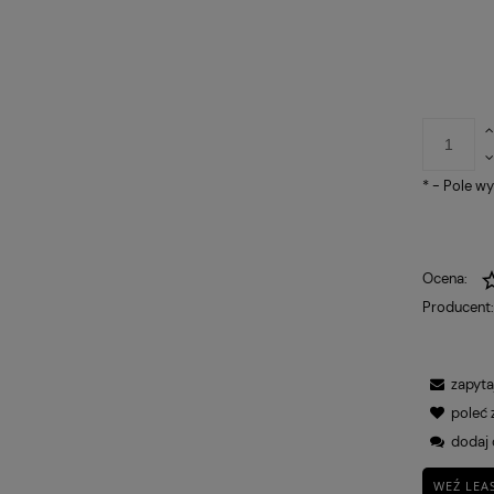
*
- Pole w
otowy Sitplus
FOTEL OBROTOWY VIRE
1 030,00 zł
Ocena:
HB
Q-025 CZARNY
Producent
Cena regularna:
Cena
1 250,00 zł
4
Najniższa cena:
Najn
724,00 zł
3
zapyta
poleć
dodaj 
WEŹ LEA