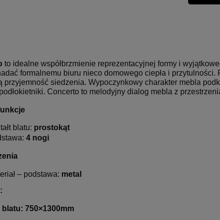
o
to idealne współbrzmienie reprezentacyjnej formy i wyjątkoweg
adać formalnemu biuru nieco domowego ciepła i przytulności. P
ą przyjemność siedzenia. Wypoczynkowy charakter mebla podkre
podłokietniki. Concerto to melodyjny dialog mebla z przestrzeni
funkcje
tałt blatu:
prostokąt
dstawa:
4 nogi
enia
eriał – podstawa:
metal
:
 blatu: 750×1300mm