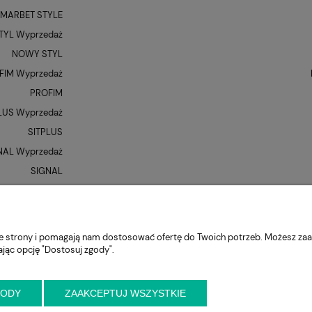
MARBET STYLE
YL Wyprzedaż
NOWY STYL
FIM Wyprzedaż
PROFIM
LUS Wyprzedaż
SITPLUS
NAL Wyprzedaż
SIGNAL
QUE Wyprzedaż
UNIQUE
XR
nie strony i pomagają nam dostosować ofertę do Twoich potrzeb. Możesz zaa
ając opcję "Dostosuj zgody".
GODY
ZAAKCEPTUJ WSZYSTKIE
niejszy kontakt przed wizytą
ul. Cynamonowa 2,
56-410 Dobroszyce,
woj. 
krzeslo.com.pl