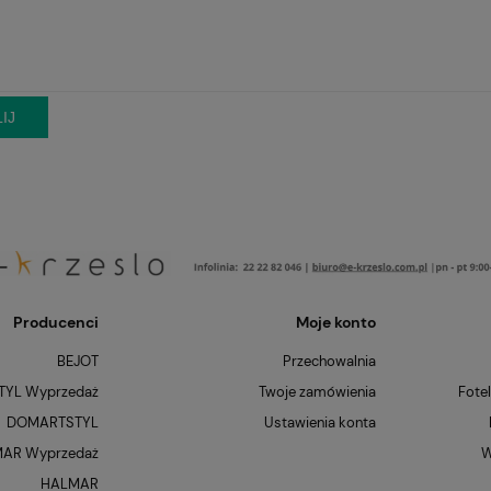
IJ
Producenci
Moje konto
BEJOT
Przechowalnia
YL Wyprzedaż
Twoje zamówienia
Fote
DOMARTSTYL
Ustawienia konta
AR Wyprzedaż
W
HALMAR