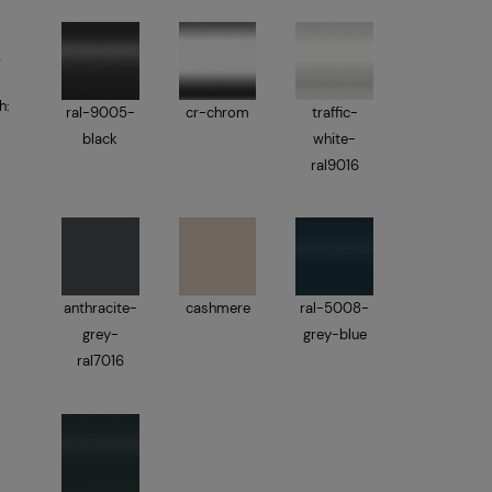
w
h:
ral-9005-
cr-chrom
traffic-
black
white-
ral9016
anthracite-
cashmere
ral-5008-
grey-
grey-blue
ral7016