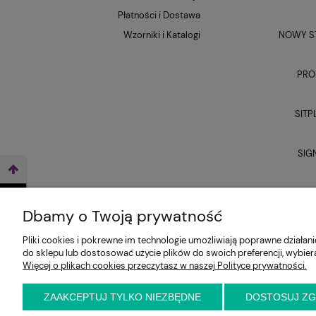
Płatności i Dostawa
Wzorniki i Katalogi
NOWY ST
PRO
SITP
SIG
UNI
WEŹ LEASING TERAZ
Dbamy o Twoją prywatność
Pliki cookies i pokrewne im technologie umożliwiają poprawne działa
do sklepu lub dostosować użycie plików do swoich preferencji, wybier
Więcej o plikach cookies przeczytasz w naszej Polityce prywatności.
ZAAKCEPTUJ TYLKO NIEZBĘDNE
DOSTOSUJ Z
E-KRZESŁO
Biuro handlowe (bez ekspozycji). Prosimy o wcześ