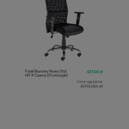
Fotel Biurowy Nowy Styl
Fotel Obr
437,00 zł
HIT R Czarny (Promocja!)
ERGON 2 
Cena regularna:
679,00 zł
Najniższa cena:
449,00 zł