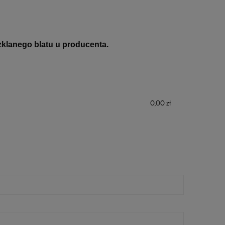
szklanego blatu u producenta.
0,00 zł