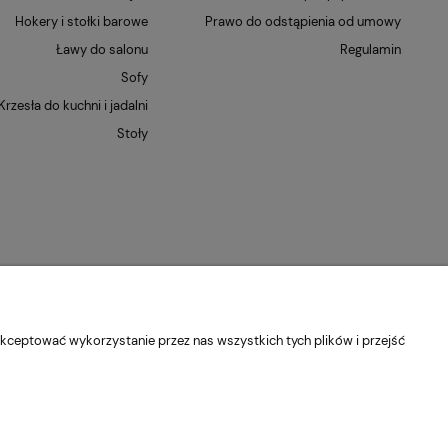
Hokery i stołki barowe
Prawo do odstąpienia od umowy
Ławy do salonu
Regulamin
Sofy
Krzesła do kuchni i jadalni
Stoły
kceptować wykorzystanie przez nas wszystkich tych plików i przejść
dolnośląskie
Kontakt:
pn-pt 9:00 - 16:30
22 22 82 046
,
biuro@e-