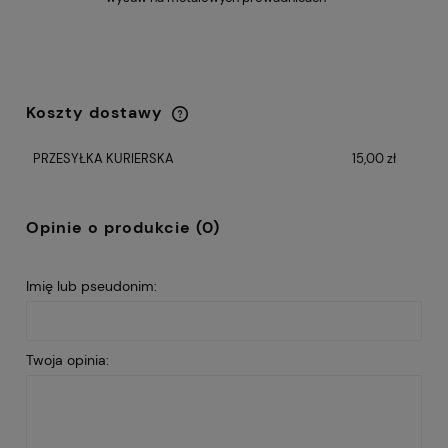
Koszty dostawy
Cena nie zawiera ewentualnych kosztów
płatności
PRZESYŁKA KURIERSKA
15,00 zł
Opinie o produkcie (0)
Imię lub pseudonim:
Twoja opinia: