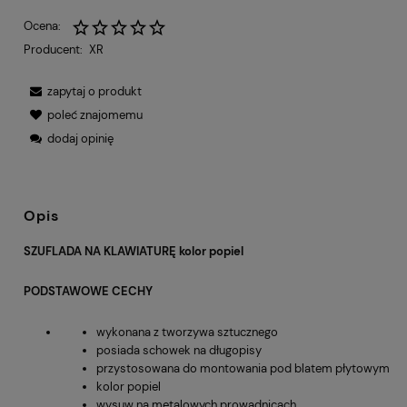
Ocena:
Producent:
XR
zapytaj o produkt
poleć znajomemu
dodaj opinię
Opis
SZUFLADA NA KLAWIATURĘ kolor popiel
PODSTAWOWE CECHY
wykonana z tworzywa sztucznego
posiada schowek na długopisy
przystosowana do montowania pod blatem płytowym
kolor popiel
wysuw na metalowych prowadnicach