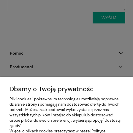
WYŚLIJ
Pomoc
Producenci
Moje konto
Dbamy o Twoją prywatność
Na skróty
Pliki cookies i pokrewne im technologie umożliwiają poprawne
działanie strony i pomagają nam dostosować ofertę do Twoich
Informacje
potrzeb. Możesz zaakceptować wykorzystanie przez nas
wszystkich tych plików i przejść do sklepu lub dostosować
użycie plików do swoich preferencji, wybierając opcję "Dostosuj
zgody".
Więcej o plikach cookies przeczytasz w naszej Polityce