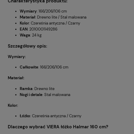
Charakterystyka produktu:
Wymiary
: 166/206/106 cm
Materiał
: Drewno lite / Stal malowana
Kolor
: Czereśnia antyczna / Czarny
EAN
: 2010001149286
Waga
: 24 kg
Szczegółowy opis:
Wymiary:
Całkowite
: 166/206/106 cm
Materiał:
Ramka
: Drewno lite
Nogi i detale
: Stal malowana
Kolor:
Łóżko
: Czereśnia antyczna / Czarny
Dlaczego wybrać
VIERA łóżko Halmar 160 cm
?