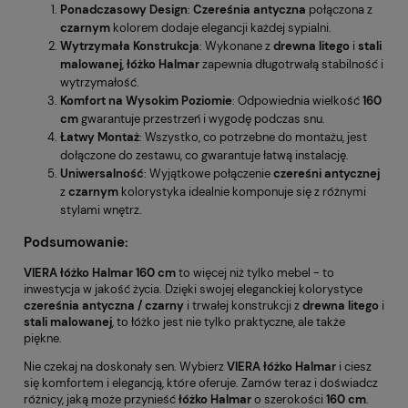
Ponadczasowy Design
:
Czereśnia antyczna
połączona z
czarnym
kolorem dodaje elegancji każdej sypialni.
Wytrzymała Konstrukcja
: Wykonane z
drewna litego
i
stali
malowanej
,
łóżko Halmar
zapewnia długotrwałą stabilność i
wytrzymałość.
Komfort na Wysokim Poziomie
: Odpowiednia wielkość
160
cm
gwarantuje przestrzeń i wygodę podczas snu.
Łatwy Montaż
: Wszystko, co potrzebne do montażu, jest
dołączone do zestawu, co gwarantuje łatwą instalację.
Uniwersalność
: Wyjątkowe połączenie
czereśni antycznej
z
czarnym
kolorystyka idealnie komponuje się z różnymi
stylami wnętrz.
Podsumowanie:
VIERA łóżko Halmar 160 cm
to więcej niż tylko mebel - to
inwestycja w jakość życia. Dzięki swojej eleganckiej kolorystyce
czereśnia antyczna / czarny
i trwałej konstrukcji z
drewna litego
i
stali malowanej
, to łóżko jest nie tylko praktyczne, ale także
piękne.
Nie czekaj na doskonały sen. Wybierz
VIERA łóżko Halmar
i ciesz
się komfortem i elegancją, które oferuje. Zamów teraz i doświadcz
różnicy, jaką może przynieść
łóżko Halmar
o szerokości
160 cm
.