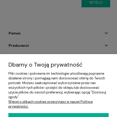
WYŚLIJ
Pomoc
Producenci
Moje konto
Dbamy o Twoją prywatność
Na skróty
Pliki cookies i pokrewne im technologie umożliwiają poprawne
działanie strony i pomagają nam dostosować ofertę do Twoich
Informacje
potrzeb. Możesz zaakceptować wykorzystanie przez nas
wszystkich tych plików i przejść do sklepu lub dostosować
użycie plików do swoich preferencji, wybierając opcję "Dostosuj
zgody".
Więcej o plikach cookies przeczytasz w naszej Polityce
E-KRZESŁO
prywatności.
Biuro handlowe (bez ekspozycji). Prosimy o wcześniejszy
kontakt przed wizytą