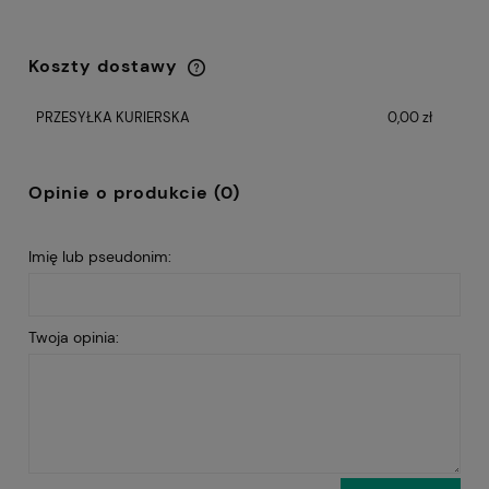
Koszty dostawy
Cena nie zawiera ewentualnych kosztów
płatności
PRZESYŁKA KURIERSKA
0,00 zł
Opinie o produkcie (0)
Imię lub pseudonim:
Twoja opinia: