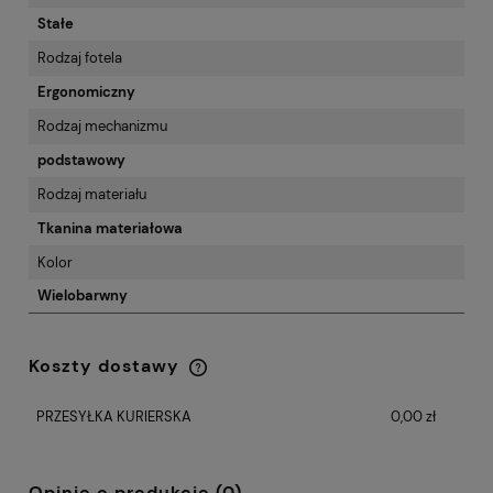
Stałe
Rodzaj fotela
Ergonomiczny
Rodzaj mechanizmu
podstawowy
Rodzaj materiału
Tkanina materiałowa
Kolor
Wielobarwny
Koszty dostawy
Cena nie zawiera ewentualnych kosztów
płatności
PRZESYŁKA KURIERSKA
0,00 zł
Opinie o produkcie (0)