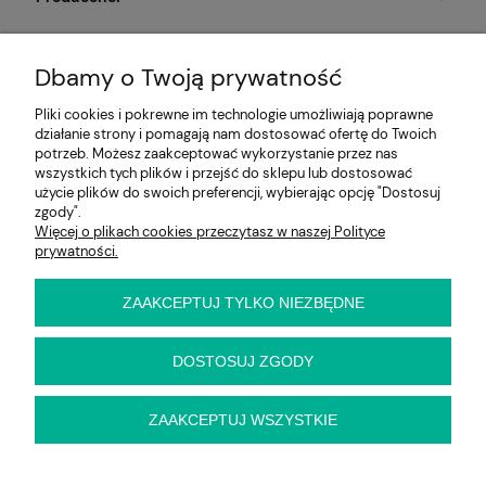
Moje konto
Dbamy o Twoją prywatność
Na skróty
Pliki cookies i pokrewne im technologie umożliwiają poprawne
działanie strony i pomagają nam dostosować ofertę do Twoich
Informacje
potrzeb. Możesz zaakceptować wykorzystanie przez nas
wszystkich tych plików i przejść do sklepu lub dostosować
użycie plików do swoich preferencji, wybierając opcję "Dostosuj
zgody".
Więcej o plikach cookies przeczytasz w naszej Polityce
E-KRZESŁO
prywatności.
Biuro handlowe (bez ekspozycji). Prosimy o wcześniejszy
kontakt przed wizytą
ul. Cynamonowa 2,
ZAAKCEPTUJ TYLKO NIEZBĘDNE
56-410 Dobroszyce,
woj. dolnośląskie
Kontakt:
DOSTOSUJ ZGODY
pn-pt 9:00 - 16:30
22 22 82 046
,
biuro@e-krzeslo.com.pl
ZAAKCEPTUJ WSZYSTKIE
pokaż pełną wersję strony