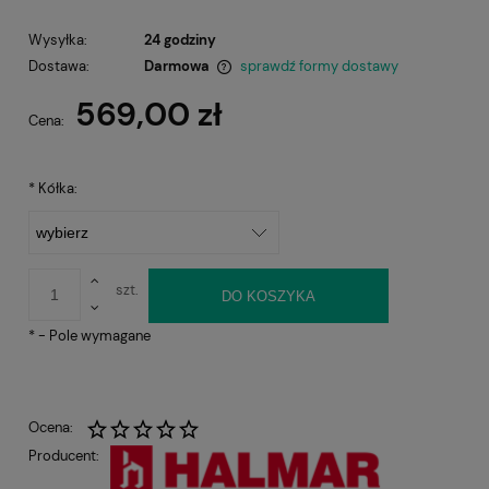
Wysyłka:
24 godziny
Dostawa:
Darmowa
sprawdź formy dostawy
Cena nie zawiera ewentualnych kosztów płatności
569,00 zł
Cena:
*
Kółka:
szt.
DO KOSZYKA
*
- Pole wymagane
Ocena:
Producent: