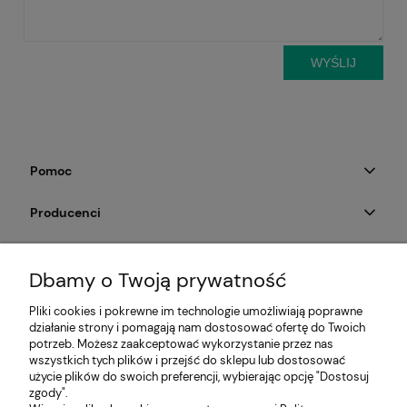
WYŚLIJ
Pomoc
Producenci
Moje konto
Dbamy o Twoją prywatność
Na skróty
Pliki cookies i pokrewne im technologie umożliwiają poprawne
działanie strony i pomagają nam dostosować ofertę do Twoich
Informacje
potrzeb. Możesz zaakceptować wykorzystanie przez nas
wszystkich tych plików i przejść do sklepu lub dostosować
użycie plików do swoich preferencji, wybierając opcję "Dostosuj
zgody".