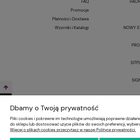
FAQ
HALM
Promocje
Płatności i Dostawa
Wzorniki i Katalogi
NOWY ST
PRO
SITP
SIG
UNI
WEŹ LEASING TERAZ
Dbamy o Twoją prywatność
Pliki cookies i pokrewne im technologie umożliwiają poprawne działa
do sklepu lub dostosować użycie plików do swoich preferencji, wybier
Więcej o plikach cookies przeczytasz w naszej Polityce prywatności.