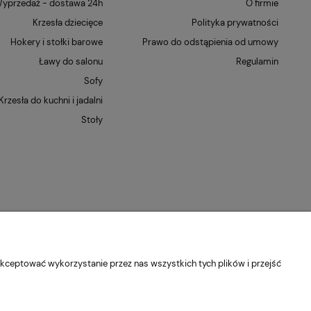
yprzedaż - dostawa 24h
O firmie
Krzesła dziecięce
Polityka prywatności
Hokery i stołki barowe
Prawo do odstąpienia od umowy
Ławy do salonu
Regulamin
Sofy
Krzesła do kuchni i jadalni
Stoły
kceptować wykorzystanie przez nas wszystkich tych plików i przejść