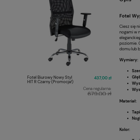
Fotel Wy
Ciesz się 
nogami w n
eleganckieg
poziomie. O
domu lub b
Wymiary
:
Sze
Głę
Fotel Biurowy Nowy Styl
FOTEL O
437,00 zł
HIT R Czarny (Promocja!)
Q-025 C
Wys
Cena regularna:
Wys
679,00 zł
Najniższa cena:
Materiał
:
449,00 zł
Tap
Nog
Kolor
: