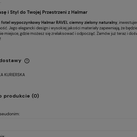
.
sę i Styl do Twojej Przestrzeni z Halmar
c
fotel wypoczynkowy Halmar RAVEL ciemny zielony naturalny
, inwestuje
ość. Jego elegancki design i wysokiej jakości materiały zapewniają, że będ
ie miejsce, gdzie możesz się zrelaksować i odpocząć. Zamów już teraz i doś
!
 dostawy
A KURIERSKA
Cena nie zawiera ewentualnych
kosztów płatności
o produkcie (0)
pseudonim:
ia: