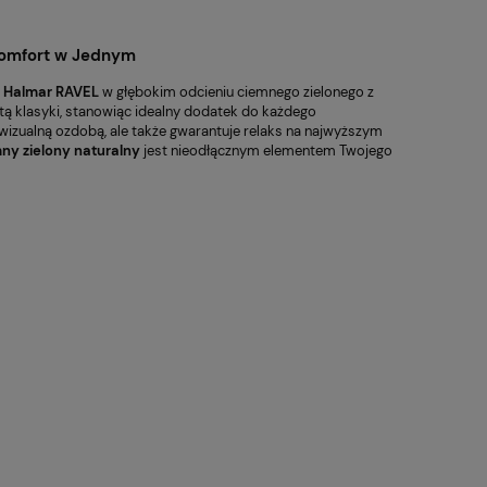
 Komfort w Jednym
 Halmar RAVEL
w głębokim odcieniu ciemnego zielonego z
ą klasyki, stanowiąc idealny dodatek do każdego
o wizualną ozdobą, ale także gwarantuje relaks na najwyższym
ny zielony naturalny
jest nieodłącznym elementem Twojego
Fotel Obrotowy Sitplus
Fotel Ob
398,00 zł
1 030,00 zł
ERGON 2 HB
WITHME 
PRF
 regularna:
Cena regularna:
69,00 zł
1 250,00 zł
iższa cena:
Najniższa cena:
69,00 zł
724,00 zł