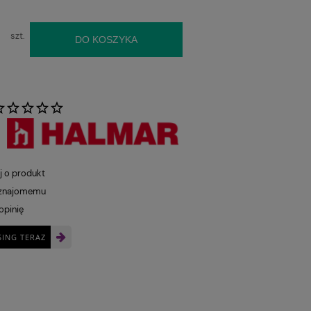
szt.
DO KOSZYKA
:
j o produkt
 znajomemu
opinię
SING TERAZ