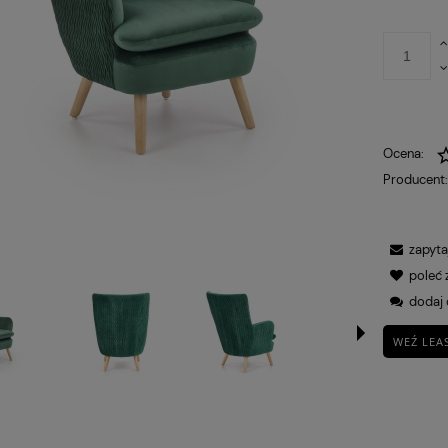
płatności
Ocena:
Producent
zapyta
poleć
dodaj 
WEŹ LEA