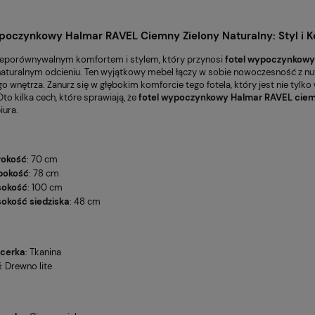
poczynkowy Halmar RAVEL Ciemny Zielony Naturalny
: Styl i
nieporównywalnym komfortem i stylem, który przynosi
fotel wypoczynkowy
aturalnym odcieniu. Ten wyjątkowy mebel łączy w sobie nowoczesność z nut
o wnętrza. Zanurz się w głębokim komforcie tego fotela, który jest nie tylk
to kilka cech, które sprawiają, że
fotel wypoczynkowy Halmar RAVEL ciem
iura.
rokość
: 70 cm
bokość
: 78 cm
BROTOWY VIRE
Fotel Unique CITY szary
369,00 zł
ZARNY
(WYPRZEDAŻ)
okość
: 100 cm
Cena regularna:
Cena
okość siedziska
: 48 cm
479,00 zł
4
Najniższa cena:
Najn
359,00 zł
4
icerka
: Tkanina
i
: Drewno lite