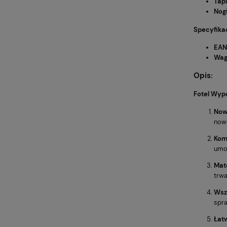
Tap
Nog
Specyfika
EAN
Wa
Opis
:
Fotel Wyp
Now
nowo
Kom
umoż
Mate
trwa
Wsz
spra
Łat