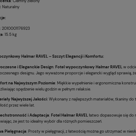
icerka
: Ciemny zielony
i
: Naturalny
cje
:
: 2010001176923
ga
: 15.5 kg
oczynkowy Halmar RAVEL
– Szczyt Elegancji i Komfortu:
oczesne i Eleganckie Design
:
Fotel wypoczynkowy Halmar RAVEL
w odcie
czesnego designu. Jego wyważone proporcje i elegancki wygląd sprawią, ż
fort na Najwyższym Poziomie
: Miękkie wypełnienie i ergonomiczna konstr
liwiając spędzenie wielu godzin w pełnym relaksie.
riały Najwyższej Jakości
: Wykonany z najlepszych materiałów, tkaniny do t
łość przez wiele lat.
echstronność i Adaptacja
:
Fotel Halmar RAVEL
łatwo dopasowuje się do r
wiając, że jest to idealny wybór dla różnych pomieszczeń.
wa Pielęgnacja
: Prosty w pielęgnacji, z łatwością można go utrzymać w nieska