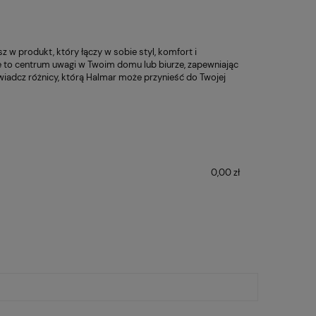
sz w produkt, który łączy w sobie styl, komfort i
zie to centrum uwagi w Twoim domu lub biurze, zapewniając
wiadcz różnicy, którą Halmar może przynieść do Twojej
0,00 zł