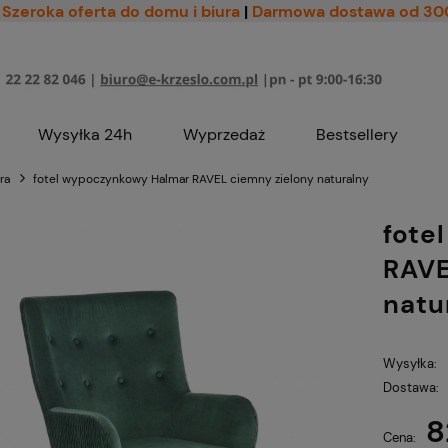
Szeroka oferta do domu i biura
|
Darmowa dostawa od 30
Wysyłka 24h
Wyprzedaż
Bestsellery
ra
fotel wypoczynkowy Halmar RAVEL ciemny zielony naturalny
fote
RAVE
natu
Wysyłka:
Dostawa:
8
Cena nie zawiera ewe
Cena: