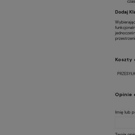
czas
Dodaj Kla
Wybierają
funkcjonaln
jednocześn
przestrzeni
Koszty
PRZESYŁK
Opinie 
Imię lub 
Twoja opin