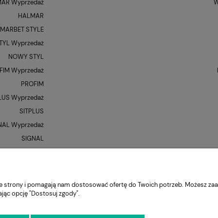
AR Wyprzedaż
W
HALMAR
MARBET STYLE
YL Wyprzedaż
NOWY STYL
FIM Wyprzedaż
PROFIM
LUS Wyprzedaż
SITPLUS
NAL Wyprzedaż
SIGNAL
QUE Wyprzedaż
UNIQUE
XR
nie strony i pomagają nam dostosować ofertę do Twoich potrzeb. Możesz zaa
ając opcję "Dostosuj zgody".