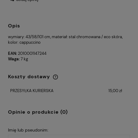
Opis
wymiary: 43/58/101 cm, materiał: stal chromowana / eco skóra,
kolor: cappuccino
EAN:
2010001147244
Waga:
7 kg
Koszty dostawy
Cena nie zawiera ewentualnych kosztów
płatności
PRZESYŁKA KURIERSKA
15,00 zł
Opinie o produkcie (0)
Imię lub pseudonim: