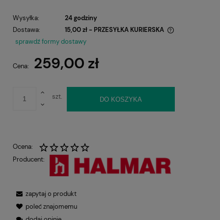
Wysyłka:
24 godziny
Dostawa:
15,00 zł
- PRZESYŁKA KURIERSKA
Cena nie zawiera ewentualnych kosztów płatności
sprawdź formy dostawy
259,00 zł
Cena:
szt.
DO KOSZYKA
Ocena:
Producent:
zapytaj o produkt
poleć znajomemu
dodaj opinię