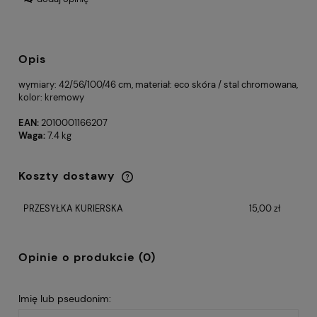
Opis
wymiary: 42/56/100/46 cm, materiał: eco skóra / stal chromowana,
kolor: kremowy
EAN:
2010001166207
Waga:
7.4 kg
Koszty dostawy
Cena nie zawiera ewentualnych kosztów
płatności
PRZESYŁKA KURIERSKA
15,00 zł
Opinie o produkcie (0)
Imię lub pseudonim: