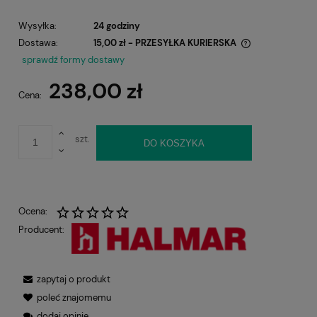
Wysyłka:
24 godziny
Dostawa:
15,00 zł
- PRZESYŁKA KURIERSKA
Cena nie zawiera ewentualnych kosztów płatności
sprawdź formy dostawy
238,00 zł
Cena:
szt.
DO KOSZYKA
Ocena:
Producent:
zapytaj o produkt
poleć znajomemu
dodaj opinię