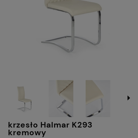
krzesło Halmar K293
kremowy