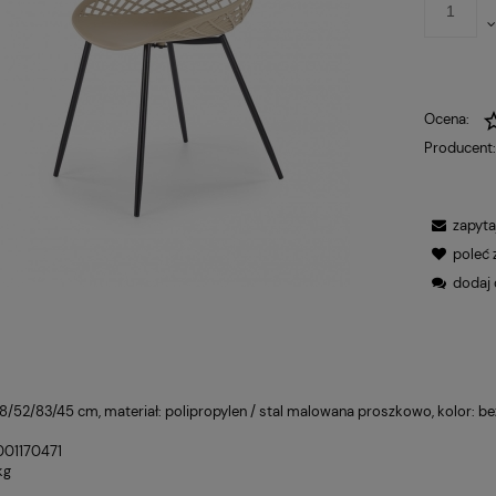
Ocena:
Producent
zapyta
poleć
dodaj 
8/52/83/45 cm, materiał: polipropylen / stal malowana proszkowo, kolor: b
001170471
kg