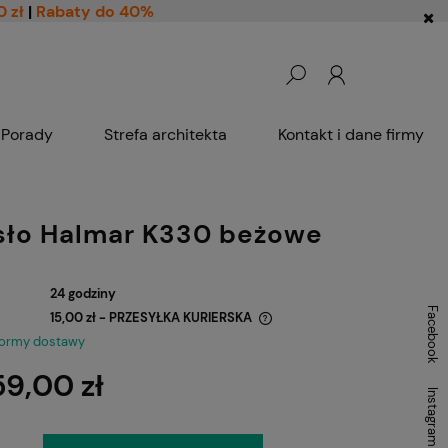
0 zł
|
Rabaty do 40%
Porady
Strefa architekta
Kontakt i dane firmy
sło Halmar K330 beżowe
24 godziny
Facebook
15,00 zł
- PRZESYŁKA KURIERSKA
formy dostawy
Cena nie zawiera ewentualnych kosztów
59,00 zł
płatności
Instagram