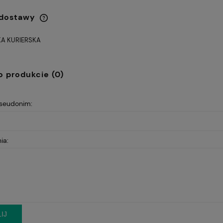
 dostawy
A KURIERSKA
Cena nie zawiera ewentualnych
kosztów płatności
o produkcie (0)
pseudonim:
BROTOWY VIRE
Fotel Unique CITY szary
369,00 zł
ZARNY
(WYPRZEDAŻ)
ia:
Cena regularna:
Cena
479,00 zł
4
Najniższa cena:
Najn
359,00 zł
4
IJ