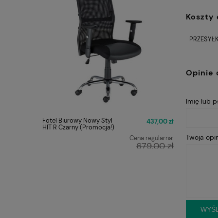
Koszty
PRZESYŁK
Opinie 
Imię lub 
Fotel Biurowy Nowy Styl
FOTEL O
437,00 zł
HIT R Czarny (Promocja!)
Q-025 C
Twoja opin
Cena regularna:
679,00 zł
Najniższa cena:
449,00 zł
WYŚL