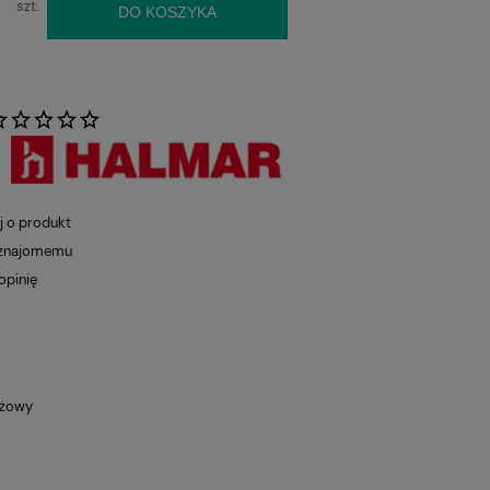
szt.
DO KOSZYKA
:
j o produkt
 znajomemu
opinię
eżowy