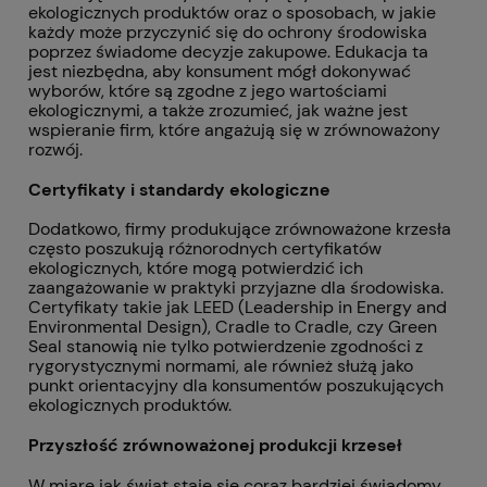
ekologicznych produktów oraz o sposobach, w jakie
każdy może przyczynić się do ochrony środowiska
poprzez świadome decyzje zakupowe. Edukacja ta
jest niezbędna, aby konsument mógł dokonywać
wyborów, które są zgodne z jego wartościami
ekologicznymi, a także zrozumieć, jak ważne jest
wspieranie firm, które angażują się w zrównoważony
rozwój.
Certyfikaty i standardy ekologiczne
Dodatkowo, firmy produkujące zrównoważone krzesła
często poszukują różnorodnych certyfikatów
ekologicznych, które mogą potwierdzić ich
zaangażowanie w praktyki przyjazne dla środowiska.
Certyfikaty takie jak LEED (Leadership in Energy and
Environmental Design), Cradle to Cradle, czy Green
Seal stanowią nie tylko potwierdzenie zgodności z
rygorystycznymi normami, ale również służą jako
punkt orientacyjny dla konsumentów poszukujących
ekologicznych produktów.
Przyszłość zrównoważonej produkcji krzeseł
W miarę jak świat staje się coraz bardziej świadomy