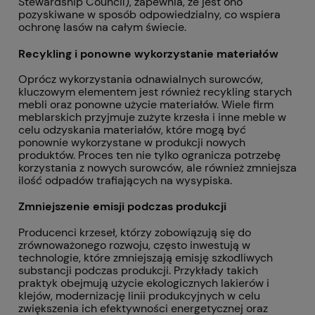
Stewardship Council), zapewnia, że jest ono
pozyskiwane w sposób odpowiedzialny, co wspiera
ochronę lasów na całym świecie.
Recykling i ponowne wykorzystanie materiałów
Oprócz wykorzystania odnawialnych surowców,
kluczowym elementem jest również recykling starych
mebli oraz ponowne użycie materiałów. Wiele firm
meblarskich przyjmuje zużyte krzesła i inne meble w
celu odzyskania materiałów, które mogą być
ponownie wykorzystane w produkcji nowych
produktów. Proces ten nie tylko ogranicza potrzebę
korzystania z nowych surowców, ale również zmniejsza
ilość odpadów trafiających na wysypiska.
Zmniejszenie emisji podczas produkcji
Producenci krzeseł, którzy zobowiązują się do
zrównoważonego rozwoju, często inwestują w
technologie, które zmniejszają emisję szkodliwych
substancji podczas produkcji. Przykłady takich
praktyk obejmują użycie ekologicznych lakierów i
klejów, modernizację linii produkcyjnych w celu
zwiększenia ich efektywności energetycznej oraz