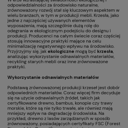
odpowiedzialności za środowisko naturalne,
zrównoważony rozwój stał się kluczowym aspektem w
wielu branżach, w tym w produkcji mebli. Krzesła, jako
jedne z najczęściej używanych elementów
wyposażenia, mają szczególnie dużą rolę do
odegrania w ekologicznym podejściu do designu i
produkcji. Producenci na całym świecie coraz częściej
stosują innowacyjne praktyki mające na celu
minimalizację negatywnego wpływu na środowisko.
Przyjrzyjmy się, jak
ekologiczne
mogą być
krzesła
,
analizując wykorzystanie odnawialnych materiałów,
recykling starych mebli oraz inne zrównoważone
praktyki.
Wykorzystanie odnawialnych materiałów
Podstawą zrównoważonej produkcji krzeseł jest dobór
odpowiednich materiałów. Coraz więcej firm decyduje
się na użycie odnawialnych źródeł, takich jak
certyfikowane drewno, bambus, konopie czy trawy
morskie, które są nie tylko trwałe, ale również mają
mniejszy wpływ na degradację środowiska. Na
przykład, drewno z lasów zarządzanych w sposób
zrównoważony, posiadających certyfikaty FSC (Forest