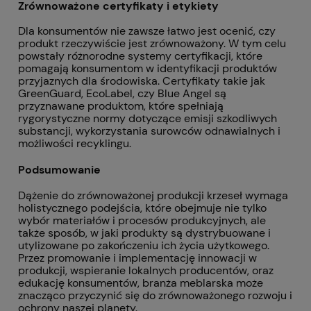
Zrównoważone certyfikaty i etykiety
Dla konsumentów nie zawsze łatwo jest ocenić, czy
produkt rzeczywiście jest zrównoważony. W tym celu
powstały różnorodne systemy certyfikacji, które
pomagają konsumentom w identyfikacji produktów
przyjaznych dla środowiska. Certyfikaty takie jak
GreenGuard, EcoLabel, czy Blue Angel są
przyznawane produktom, które spełniają
rygorystyczne normy dotyczące emisji szkodliwych
substancji, wykorzystania surowców odnawialnych i
możliwości recyklingu.
Podsumowanie
Dążenie do zrównoważonej produkcji krzeseł wymaga
holistycznego podejścia, które obejmuje nie tylko
wybór materiałów i procesów produkcyjnych, ale
także sposób, w jaki produkty są dystrybuowane i
utylizowane po zakończeniu ich życia użytkowego.
Przez promowanie i implementację innowacji w
produkcji, wspieranie lokalnych producentów, oraz
edukację konsumentów, branża meblarska może
znacząco przyczynić się do zrównoważonego rozwoju i
ochrony naszej planety.