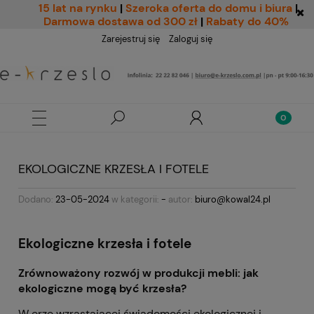
15 lat na rynku
|
Szeroka oferta do domu i biura
|
Darmowa dostawa od 300 zł
|
Rabaty do 40%
Zarejestruj się
Zaloguj się
EKOLOGICZNE KRZESŁA I FOTELE
Dodano:
23-05-2024
w kategorii:
-
autor:
biuro@kowal24.pl
Ekologiczne krzesła i fotele
Zrównoważony rozwój w produkcji mebli: jak
ekologiczne mogą być krzesła?
W erze wzrastającej świadomości ekologicznej i