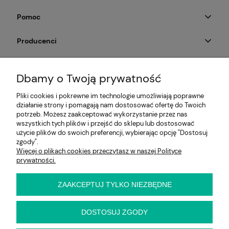
Pomoc
Producenci
Moje konto
Dbamy o Twoją prywatność
Na skróty
Pliki cookies i pokrewne im technologie umożliwiają poprawne
działanie strony i pomagają nam dostosować ofertę do Twoich
Informacje
potrzeb. Możesz zaakceptować wykorzystanie przez nas
wszystkich tych plików i przejść do sklepu lub dostosować
użycie plików do swoich preferencji, wybierając opcję "Dostosuj
zgody".
Więcej o plikach cookies przeczytasz w naszej Polityce
E-KRZESŁO
prywatności.
Biuro handlowe (bez ekspozycji). Prosimy o wcześniejszy
kontakt przed wizytą
ul. Cynamonowa 2,
ZAAKCEPTUJ TYLKO NIEZBĘDNE
56-410 Dobroszyce,
woj. dolnośląskie
Kontakt:
DOSTOSUJ ZGODY
pn-pt 9:00 - 16:30
22 22 82 046
,