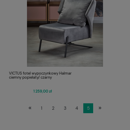
VICTUS fotel wypoczynkowy Halmar
ciemny popielaty/ czarny
1 259,00 zł
«
»
1
2
3
4
5