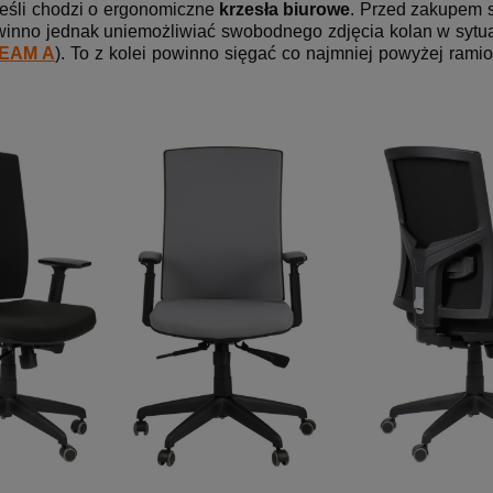
jeśli chodzi o ergonomiczne
krzesła biurowe
. Przed zakupem s
nno jednak uniemożliwiać swobodnego zdjęcia kolan w sytuac
TEAM A
). To z kolei powinno sięgać co najmniej powyżej rami