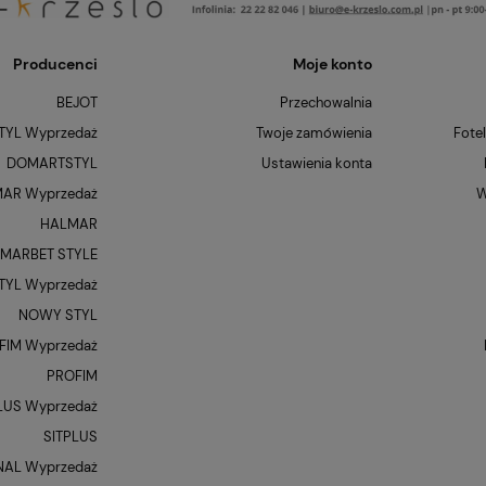
Producenci
Moje konto
BEJOT
Przechowalnia
YL Wyprzedaż
Twoje zamówienia
Fote
DOMARTSTYL
Ustawienia konta
AR Wyprzedaż
W
HALMAR
MARBET STYLE
YL Wyprzedaż
NOWY STYL
FIM Wyprzedaż
PROFIM
LUS Wyprzedaż
SITPLUS
NAL Wyprzedaż