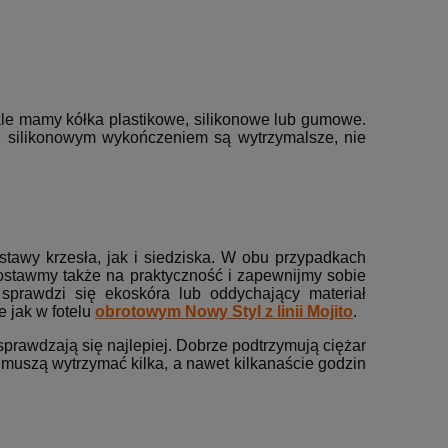
le mamy kółka plastikowe, silikonowe lub gumowe.
a z silikonowym wykończeniem są wytrzymalsze, nie
stawy krzesła, jak i siedziska. W obu przypadkach
postawmy także na praktyczność i zapewnijmy sobie
sprawdzi się ekoskóra lub oddychający materiał
 jak w fotelu
obrotowym Nowy Styl z linii Mojito
.
prawdzają się najlepiej. Dobrze podtrzymują ciężar
muszą wytrzymać kilka, a nawet kilkanaście godzin