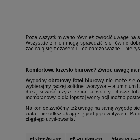
Poza wszystkim warto również zwrócić uwagę na 
Wszystkie z nich mogą sprawdzić się równie dobrz
zacinają się z czasem i – co bardzo ważne – nie rys
Komfortowe krzesło biurowe? Zwróć uwagę na m
Wygodny
obrotowy fotel biurowy
nie może się ob
wybierajmy raczej solidne tworzywa – aluminium l
dużą łatwość czyszczenia, a welury, plusze lu
membranowy, a dla lepszej wentylacji można postaw
Na koniec zwróćmy też uwagę na samą wygodę siedze
ciała i nie odkształcają się pod jego wpływem. Pa
ciągłego użytkowania.
#Fotele Biurowe
#Krzesła biurowe
#Ergonomiczne