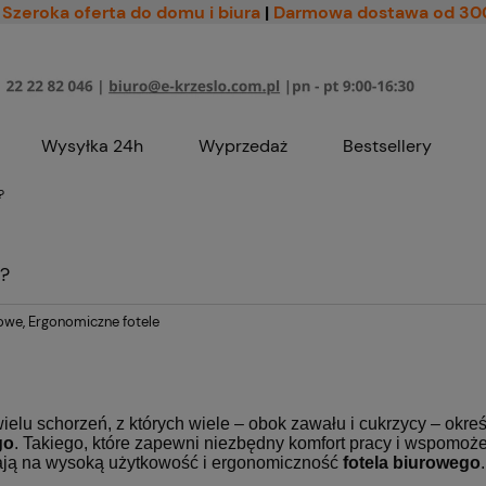
Szeroka oferta do domu i biura
|
Darmowa dostawa od 30
Wysyłka 24h
Wyprzedaż
Bestsellery
?
?
rowe
,
Ergonomiczne fotele
lu schorzeń, z których wiele – obok zawału i cukrzycy – okreś
go
. Takiego, które zapewni niezbędny komfort pracy i wspomoż
ają na wysoką użytkowość i ergonomiczność
fotela biurowego
.