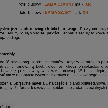
fotel biurowy
TEAM A CZARNY
marki
XR
fotel biurowy
TEAM A SZARY
marki
XR
system jezdny
obrotowego fotela biurowego
. Do wyboru zwyk
e, jeśli tylko są wysokiej jakości. Jednak z reguły to kółk
ują podłogi.
ateriały
ejść bez dobrej jakości materiałów. Dotyczy to zarówno pod
ub stal chromowaną. Dodatkowo, jeśli chodzi o siedzisko, to 
b bawełnę pozostawmy w sferze domowej. W biurze lepiej 
ić także na oparcie wykonane z materiału siatkowanego – takie
nia. Sprężyste materiały, najczęściej pianki poliuretanowe, s
miętajmy, że
fotele biurowe
są meblami do zadań specjalnych i 
 fotele