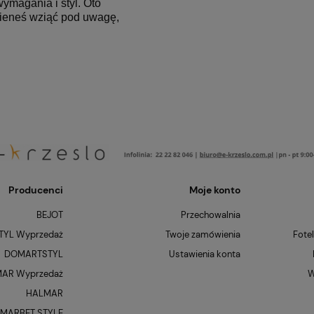
ymagania i styl. Oto
nieneś wziąć pod uwagę,
Producenci
Moje konto
BEJOT
Przechowalnia
YL Wyprzedaż
Twoje zamówienia
Fote
DOMARTSTYL
Ustawienia konta
AR Wyprzedaż
W
HALMAR
MARBET STYLE