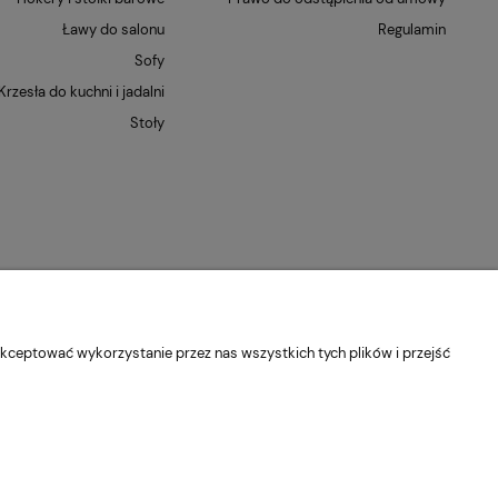
Ławy do salonu
Regulamin
Sofy
Krzesła do kuchni i jadalni
Stoły
kceptować wykorzystanie przez nas wszystkich tych plików i przejść
dolnośląskie
Kontakt:
pn-pt 9:00 - 16:30
22 22 82 046
,
biuro@e-