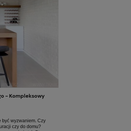
go - Kompleksowy
 być wyzwaniem. Czy
uracji
czy do
domu
?