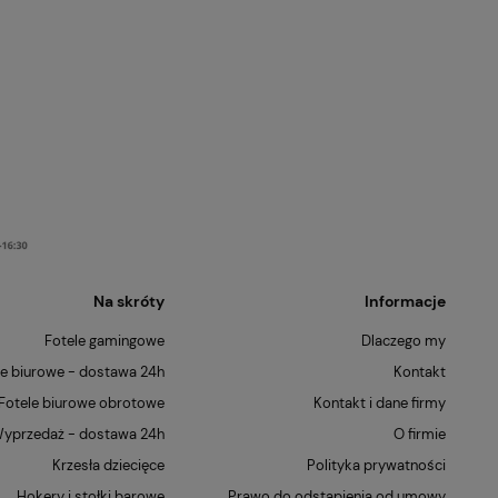
Na skróty
Informacje
Fotele gamingowe
Dlaczego my
le biurowe - dostawa 24h
Kontakt
Fotele biurowe obrotowe
Kontakt i dane firmy
yprzedaż - dostawa 24h
O firmie
Krzesła dziecięce
Polityka prywatności
Hokery i stołki barowe
Prawo do odstąpienia od umowy