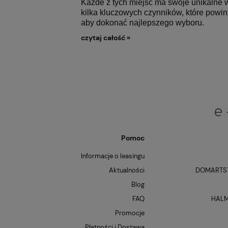
Każde z tych miejsc ma swoje unikalne w
kilka kluczowych czynników, które powi
aby dokonać najlepszego wyboru.
czytaj całość »
Pomoc
Informacje o leasingu
Aktualności
DOMARTST
Blog
FAQ
HALM
Promocje
Płatności i Dostawa