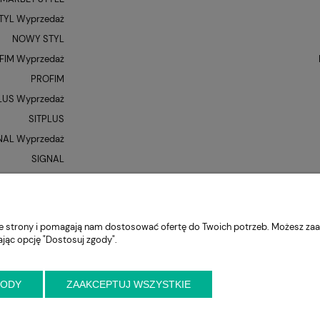
YL Wyprzedaż
NOWY STYL
FIM Wyprzedaż
PROFIM
LUS Wyprzedaż
SITPLUS
NAL Wyprzedaż
SIGNAL
QUE Wyprzedaż
UNIQUE
XR
nie strony i pomagają nam dostosować ofertę do Twoich potrzeb. Możesz zaa
ając opcję "Dostosuj zgody".
GODY
ZAAKCEPTUJ WSZYSTKIE
niejszy kontakt przed wizytą
ul. Cynamonowa 2,
56-410 Dobroszyce,
woj. 
krzeslo.com.pl