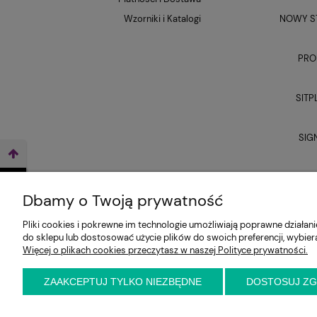
Wzorniki i Katalogi
NOWY ST
PRO
SITP
SIG
UNI
WEŹ LEASING TERAZ
Dbamy o Twoją prywatność
Pliki cookies i pokrewne im technologie umożliwiają poprawne działa
do sklepu lub dostosować użycie plików do swoich preferencji, wybier
Więcej o plikach cookies przeczytasz w naszej Polityce prywatności.
ZAAKCEPTUJ TYLKO NIEZBĘDNE
DOSTOSUJ Z
E-KRZESŁO
Biuro handlowe (bez ekspozycji). Prosimy o wcześ