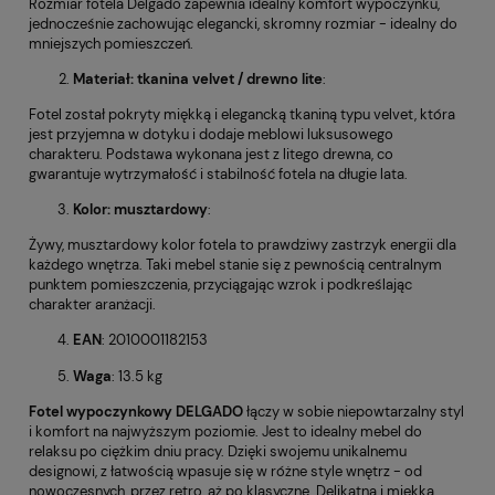
Rozmiar fotela Delgado zapewnia idealny komfort wypoczynku,
jednocześnie zachowując elegancki, skromny rozmiar - idealny do
mniejszych pomieszczeń.
Materiał: tkanina velvet / drewno lite
:
Fotel został pokryty miękką i elegancką tkaniną typu velvet, która
jest przyjemna w dotyku i dodaje meblowi luksusowego
charakteru. Podstawa wykonana jest z litego drewna, co
gwarantuje wytrzymałość i stabilność fotela na długie lata.
Kolor: musztardowy
:
Żywy, musztardowy kolor fotela to prawdziwy zastrzyk energii dla
każdego wnętrza. Taki mebel stanie się z pewnością centralnym
punktem pomieszczenia, przyciągając wzrok i podkreślając
charakter aranżacji.
EAN
: 2010001182153
Waga
: 13.5 kg
Fotel wypoczynkowy DELGADO
łączy w sobie niepowtarzalny styl
i komfort na najwyższym poziomie. Jest to idealny mebel do
relaksu po ciężkim dniu pracy. Dzięki swojemu unikalnemu
designowi, z łatwością wpasuje się w różne style wnętrz - od
nowoczesnych, przez retro, aż po klasyczne. Delikatna i miękka