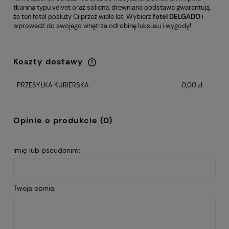
tkanina typu velvet oraz solidna, drewniana podstawa gwarantują,
że ten fotel posłuży Ci przez wiele lat. Wybierz
fotel DELGADO
i
wprowadź do swojego wnętrza odrobinę luksusu i wygody!
Koszty dostawy
Cena nie zawiera ewentualnych kosztów
płatności
PRZESYŁKA KURIERSKA
0,00 zł
Opinie o produkcie (0)
Imię lub pseudonim:
Twoja opinia: