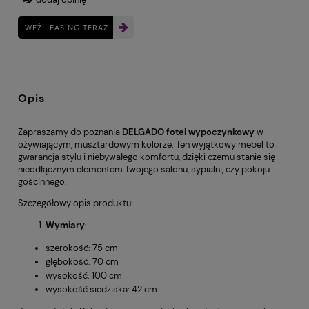
WEŹ LEASING TERAZ
Opis
Zapraszamy do poznania
DELGADO fotel wypoczynkowy
w
ożywiającym, musztardowym kolorze. Ten wyjątkowy mebel to
gwarancja stylu i niebywałego komfortu, dzięki czemu stanie się
nieodłącznym elementem Twojego salonu, sypialni, czy pokoju
gościnnego.
Szczegółowy opis produktu:
Wymiary
:
szerokość: 75 cm
głębokość: 70 cm
wysokość: 100 cm
wysokość siedziska: 42 cm