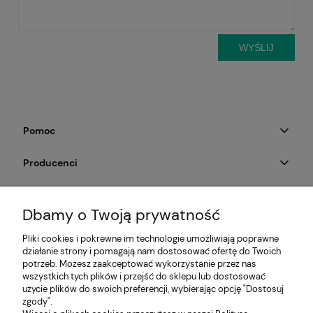
WYŚLIJ
Pomoc
Producenci
Moje konto
Dbamy o Twoją prywatność
Na skróty
Pliki cookies i pokrewne im technologie umożliwiają poprawne
działanie strony i pomagają nam dostosować ofertę do Twoich
Informacje
potrzeb. Możesz zaakceptować wykorzystanie przez nas
wszystkich tych plików i przejść do sklepu lub dostosować
użycie plików do swoich preferencji, wybierając opcję "Dostosuj
zgody".