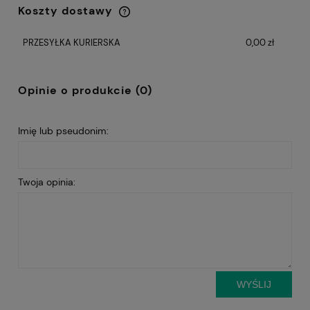
Koszty dostawy
Cena nie zawiera ewentualnych kosztów
płatności
PRZESYŁKA KURIERSKA
0,00 zł
Opinie o produkcie (0)
Imię lub pseudonim:
Twoja opinia:
WYŚLIJ