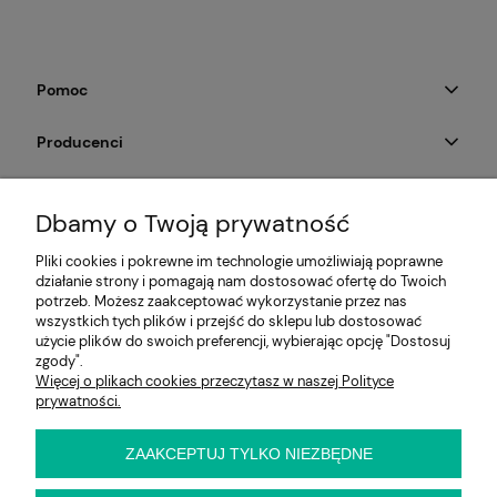
Pomoc
Producenci
Moje konto
Dbamy o Twoją prywatność
Na skróty
Pliki cookies i pokrewne im technologie umożliwiają poprawne
działanie strony i pomagają nam dostosować ofertę do Twoich
Informacje
potrzeb. Możesz zaakceptować wykorzystanie przez nas
wszystkich tych plików i przejść do sklepu lub dostosować
użycie plików do swoich preferencji, wybierając opcję "Dostosuj
zgody".
Więcej o plikach cookies przeczytasz w naszej Polityce
E-KRZESŁO
prywatności.
Biuro handlowe (bez ekspozycji). Prosimy o wcześniejszy
kontakt przed wizytą
ul. Cynamonowa 2,
ZAAKCEPTUJ TYLKO NIEZBĘDNE
56-410 Dobroszyce,
woj. dolnośląskie