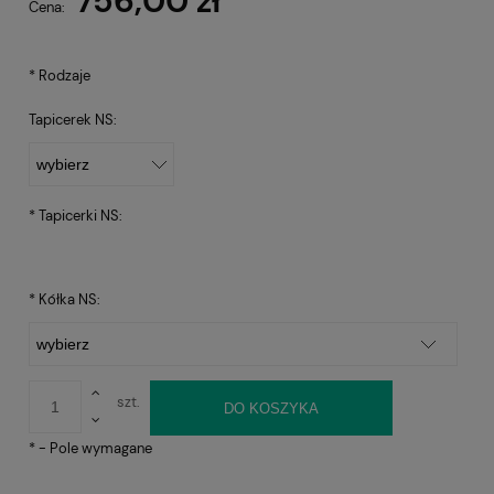
756,00 zł
Cena:
*
Rodzaje
Tapicerek NS:
*
Tapicerki NS:
*
Kółka NS:
szt.
DO KOSZYKA
*
- Pole wymagane