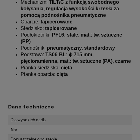
Mechanizm:
TILT
/C z funkcją swobodnego
kołysania, regulacja wysokości krzesła za
pomocą podnośnika pneumatyczne
Oparcie:
tapicerowane
Siedzisko:
tapicerowane
Podłokietniki:
PF16
: stałe, mat.: tw. sztuczne
(PP)
Podnośnik:
pneumatyczny, standardowy
Podstawa:
TS06
-BL: ϕ 715 mm,
pięcioramienna, mat.: tw. sztuczne (PA), czarne
Pianka siedziska:
cięta
Pianka oparcia:
cięta
Dane techniczne
Dla wysokich osób
Nie
Dopuszczalne obciążenie