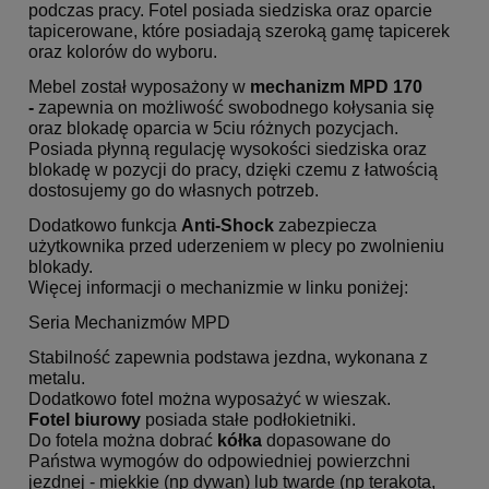
podczas pracy. Fotel posiada siedziska oraz oparcie
tapicerowane, które posiadają szeroką gamę tapicerek
oraz kolorów do wyboru.
Mebel został wyposażony w
mechanizm
MPD
170
-
zapewnia on możliwość swobodnego kołysania się
oraz blokadę oparcia w 5ciu różnych pozycjach.
Posiada płynną regulację wysokości siedziska oraz
blokadę w pozycji do pracy, dzięki czemu z łatwością
dostosujemy go do własnych potrzeb.
Dodatkowo funkcja
Anti-Shock
zabezpiecza
użytkownika przed uderzeniem w plecy po zwolnieniu
blokady.
Więcej informacji o mechanizmie w linku poniżej:
Seria Mechanizmów MPD
Stabilność zapewnia podstawa jezdna, wykonana z
metalu.
Dodatkowo fotel można wyposażyć w wieszak.
Fotel biurowy
posiada stałe podłokietniki.
Do fotela można dobrać
kółka
dopasowane do
Państwa wymogów do odpowiedniej powierzchni
jezdnej - miękkie (np dywan) lub twarde (np terakota,