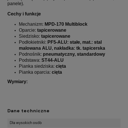
panele).
Cechy i funkcje
Mechanizm:
MPD
-170 Multiblock
Oparcie:
tapicerowane
Siedzisko:
tapicerowane
Podłokietniki:
PF5
-
ALU
: stałe, mat.: stal
malowana
ALU
, nakładka: tk. tapicerska
Podnośnik:
pneumatyczny, standardowy
Podstawa:
ST44
-
ALU
Pianka siedziska:
cięta
Pianka oparcia:
cięta
Wymiary:
Dane techniczne
Dla wysokich osób