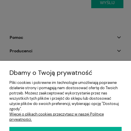
WYŚLIJ
Pomoc
Producenci
Moje konto
Dbamy o Twoją prywatność
Na skróty
Pliki cookies i pokrewne im technologie umożliwiają poprawne
działanie strony i pomagają nam dostosować ofertę do Twoich
Informacje
potrzeb. Możesz zaakceptować wykorzystanie przez nas
wszystkich tych plików i przejść do sklepu lub dostosować
użycie plików do swoich preferencji, wybierając opcję "Dostosuj
zgody".
Więcej o plikach cookies przeczytasz w naszej Polityce
E-KRZESŁO
prywatności.
Biuro handlowe (bez ekspozycji). Prosimy o wcześniejszy
kontakt przed wizytą