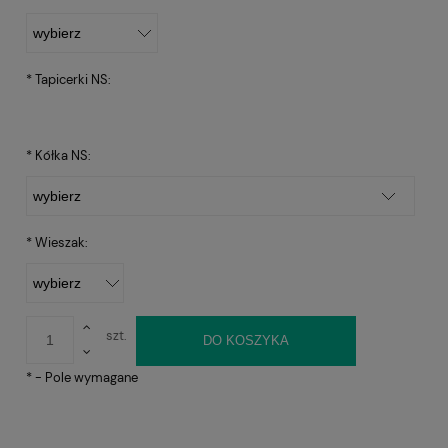
*
Tapicerki NS:
*
Kółka NS:
*
Wieszak:
szt.
DO KOSZYKA
*
- Pole wymagane