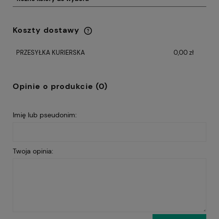
Koszty dostawy
Cena nie zawiera ewentualnych kosztów
płatności
PRZESYŁKA KURIERSKA
0,00 zł
Opinie o produkcie (0)
Imię lub pseudonim:
Twoja opinia: