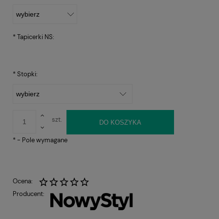
*
Tapicerki NS:
*
Stopki:
szt.
DO KOSZYKA
*
- Pole wymagane
Ocena:
Producent: