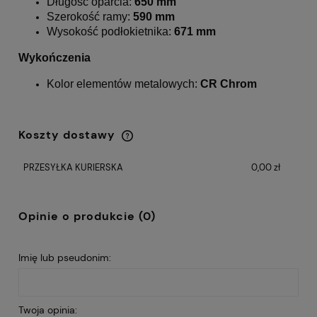
Długość oparcia:
650 mm
Szerokość ramy:
590 mm
Wysokość podłokietnika:
671 mm
Wykończenia
Kolor elementów metalowych:
CR Chrom
Koszty dostawy
Cena nie zawiera ewentualnych kosztów
płatności
PRZESYŁKA KURIERSKA
0,00 zł
Opinie o produkcie (0)
Imię lub pseudonim:
Twoja opinia: