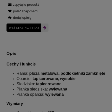
zapytaj o produkt
poleć znajomemu
dodaj opinię
WEŹ LEASING TERAZ
Opis
Cechy i funkcje
Rama:
płoza metalowa, podłokietniki zamknięte
Oparcie:
tapicerowane, wysokie
Siedzisko:
tapicerowane
Pianka siedziska:
wylewana
Pianka oparcia:
wylewana
Wymiary