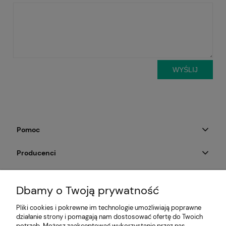
WYŚLIJ
Pomoc
Producenci
Moje konto
Dbamy o Twoją prywatność
Na skróty
Pliki cookies i pokrewne im technologie umożliwiają poprawne
działanie strony i pomagają nam dostosować ofertę do Twoich
Informacje
potrzeb. Możesz zaakceptować wykorzystanie przez nas