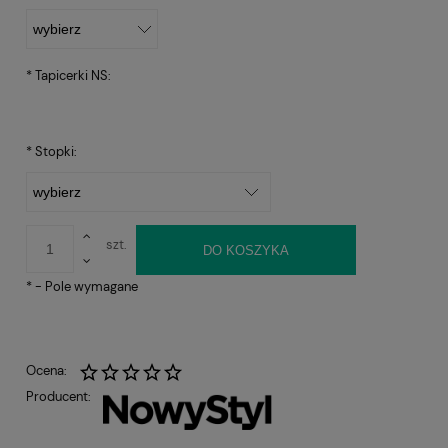
*
Tapicerki NS:
*
Stopki:
szt.
DO KOSZYKA
*
- Pole wymagane
Ocena:
Producent: