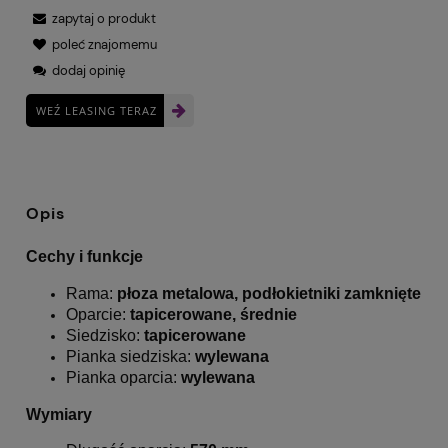
zapytaj o produkt
poleć znajomemu
dodaj opinię
WEŹ LEASING TERAZ
Opis
Cechy i funkcje
Rama:
płoza metalowa, podłokietniki zamknięte
Oparcie:
tapicerowane, średnie
Siedzisko:
tapicerowane
Pianka siedziska:
wylewana
Pianka oparcia:
wylewana
Wymiary