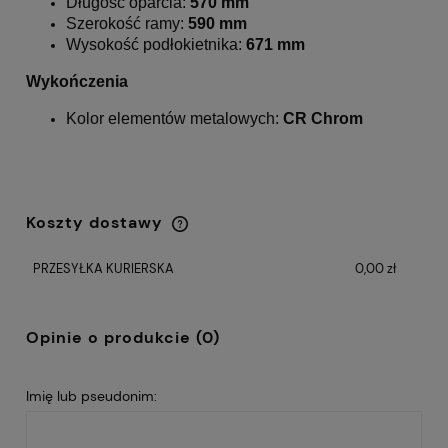
Długość oparcia:
570 mm
Szerokość ramy:
590 mm
Wysokość podłokietnika:
671 mm
Wykończenia
Kolor elementów metalowych:
CR Chrom
Koszty dostawy
Cena nie zawiera ewentualnych kosztów
płatności
PRZESYŁKA KURIERSKA
0,00 zł
Opinie o produkcie (0)
Imię lub pseudonim: