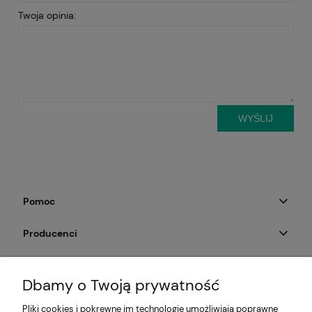
Twoja opinia:
WYŚLIJ
Pomoc
Producenci
Moje konto
Dbamy o Twoją prywatność
Na skróty
Pliki cookies i pokrewne im technologie umożliwiają poprawne