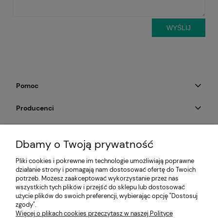
WYŚLIJ
Pomoc
Producenci
Moje konto
Dbamy o Twoją prywatność
Na skróty
Pliki cookies i pokrewne im technologie umożliwiają poprawne
działanie strony i pomagają nam dostosować ofertę do Twoich
Informacje
potrzeb. Możesz zaakceptować wykorzystanie przez nas
wszystkich tych plików i przejść do sklepu lub dostosować
użycie plików do swoich preferencji, wybierając opcję "Dostosuj
zgody".
Więcej o plikach cookies przeczytasz w naszej Polityce
E-KRZESŁO