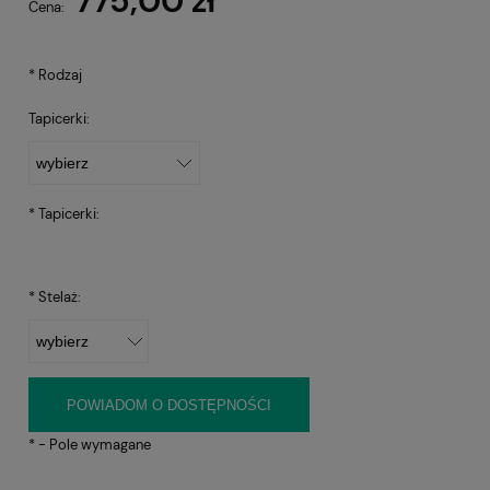
775,00 zł
Cena:
*
Rodzaj
Tapicerki:
*
Tapicerki:
*
Stelaż:
POWIADOM O DOSTĘPNOŚCI
*
- Pole wymagane