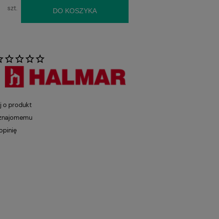
szt.
DO KOSZYKA
:
j o produkt
 znajomemu
opinię