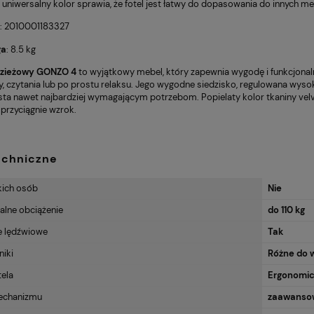
 uniwersalny kolor sprawia, że fotel jest łatwy do dopasowania do innych meb
: 2010001183327
ga
: 8.5 kg
dzieżowy GONZO 4
to wyjątkowy mebel, który zapewnia wygodę i funkcjona
y, czytania lub po prostu relaksu. Jego wygodne siedzisko, regulowana wysok
sta nawet najbardziej wymagającym potrzebom. Popielaty kolor tkaniny velve
przyciągnie wzrok.
echniczne
kich osób
Nie
lne obciążenie
do 110 kg
e lędźwiowe
Tak
niki
Różne do 
tela
Ergonomi
echanizmu
zaawanso