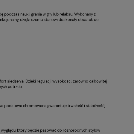
ę podczas nauki, grania w gry lub relaksu. Wykonany z
 funkcjonalny, dzięki czemu stanowi doskonały dodatek do
Fotel Obrotowy Sitplus
Fotel Bi
398,00 zł
1 030,00 zł
ERGON 2 HB
Elastome
t siedzenia. Dzięki regulacji wysokości, zarówno całkowitej
(1)
 regularna:
Cena regularna:
nych potrzeb.
69,00 zł
1 250,00 zł
iższa cena:
Najniższa cena:
69,00 zł
724,00 zł
lowa podstawa chromowana gwarantuje trwałość i stabilność,
 wyglądu, który będzie pasować do różnorodnych stylów