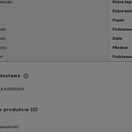
teriału
Różne tapi
Różne kol
Popiel
tele
Podstawow
niki
Stałe
ecka
Młodsze
zm
Podstawo
 dostawy
A KURIERSKA
Cena nie zawiera ewentualnych
kosztów płatności
o produkcie (0)
pseudonim: