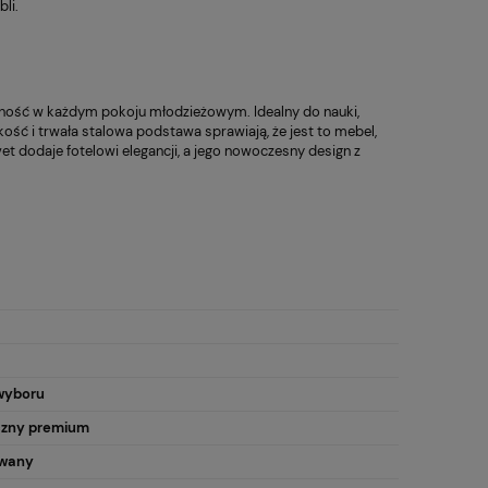
li.
lność w każdym pokoju młodzieżowym. Idealny do nauki,
ość i trwała stalowa podstawa sprawiają, że jest to mebel,
t dodaje fotelowi elegancji, a jego nowoczesny design z
wyboru
czny premium
wany