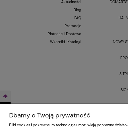
Aktualności
DOMARTST
Blog
FAQ
HALM
Promocje
Płatności i Dostawa
Wzorniki i Katalogi
NOWY ST
PRO
SITP
SIG
UNI
Dbamy o Twoją prywatność
Pliki cookies i pokrewne im technologie umożliwiają poprawne działa