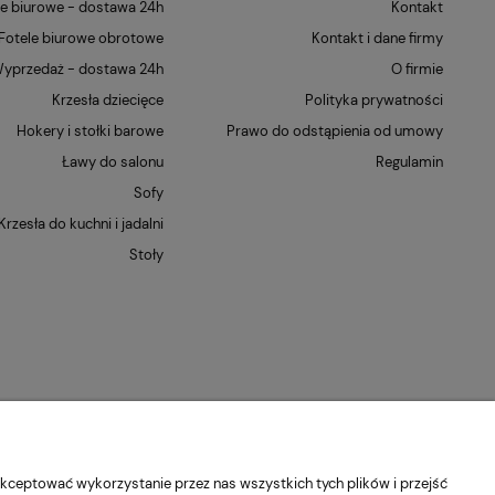
le biurowe - dostawa 24h
Kontakt
Fotele biurowe obrotowe
Kontakt i dane firmy
yprzedaż - dostawa 24h
O firmie
Krzesła dziecięce
Polityka prywatności
Hokery i stołki barowe
Prawo do odstąpienia od umowy
Ławy do salonu
Regulamin
Sofy
Krzesła do kuchni i jadalni
Stoły
kceptować wykorzystanie przez nas wszystkich tych plików i przejść