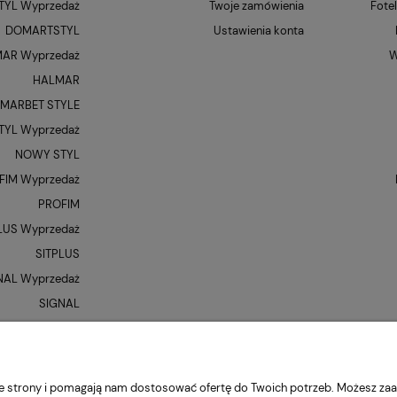
YL Wyprzedaż
Twoje zamówienia
Fote
DOMARTSTYL
Ustawienia konta
AR Wyprzedaż
W
HALMAR
MARBET STYLE
YL Wyprzedaż
NOWY STYL
FIM Wyprzedaż
PROFIM
LUS Wyprzedaż
SITPLUS
NAL Wyprzedaż
SIGNAL
QUE Wyprzedaż
UNIQUE
XR
nie strony i pomagają nam dostosować ofertę do Twoich potrzeb. Możesz zaa