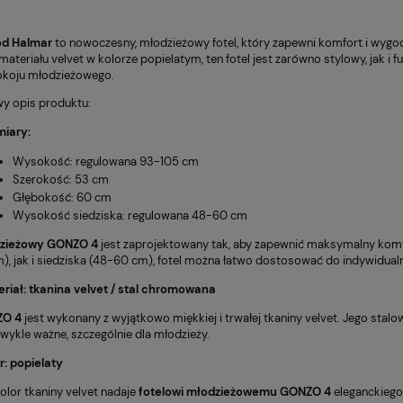
d Halmar
to nowoczesny, młodzieżowy fotel, który zapewni komfort i wygod
ateriału velvet w kolorze popielatym, ten fotel jest zarówno stylowy, jak i
okoju młodzieżowego.
y opis produktu:
iary:
Wysokość: regulowana 93-105 cm
Szerokość: 53 cm
Głębokość: 60 cm
Wysokość siedziska: regulowana 48-60 cm
BROTOWY VIRE
Fotel Unique CITY szary
369,00 zł
ZARNY
(WYPRZEDAŻ)
dzieżowy GONZO 4
jest zaprojektowany tak, aby zapewnić maksymalny komfor
Cena regularna:
Cena
), jak i siedziska (48-60 cm), fotel można łatwo dostosować do indywidual
479,00 zł
4
Najniższa cena:
Najn
riał: tkanina velvet / stal chromowana
359,00 zł
4
O 4
jest wykonany z wyjątkowo miękkiej i trwałej tkaniny velvet. Jego sta
zwykle ważne, szczególnie dla młodzieży.
r: popielaty
olor tkaniny velvet nadaje
fotelowi młodzieżowemu GONZO 4
eleganckiego