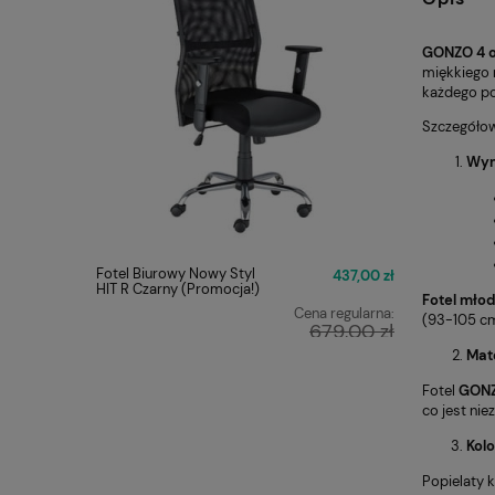
GONZO 4 o
miękkiego m
każdego p
Szczegółow
Wym
Fotel Biurowy Nowy Styl
FOTEL O
437,00 zł
HIT R Czarny (Promocja!)
Q-025 C
Fotel mło
Cena regularna:
(93-105 cm
679,00 zł
Najniższa cena:
Mate
449,00 zł
Fotel
GONZ
co jest nie
Kolo
Popielaty k