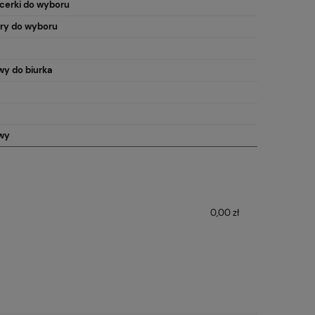
cerki do wyboru
ory do wyboru
y do biurka
wy
0,00 zł