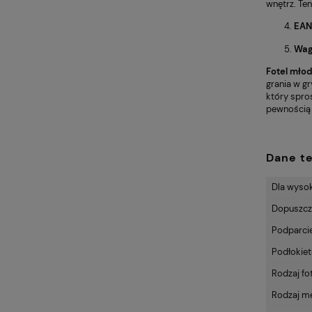
wnętrz. Ten
EAN
Wa
Fotel mło
grania w gr
który spro
pewnością 
Dane t
Dla wyso
Dopuszcza
Podparci
Podłokiet
Rodzaj fo
Rodzaj m