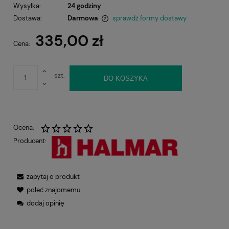
Wysyłka:
24 godziny
Dostawa:
Darmowa
sprawdź formy dostawy
Cena nie zawiera ewentualnych kosztów płatności
335,00 zł
Cena:
szt.
DO KOSZYKA
Ocena:
Producent:
zapytaj o produkt
poleć znajomemu
dodaj opinię