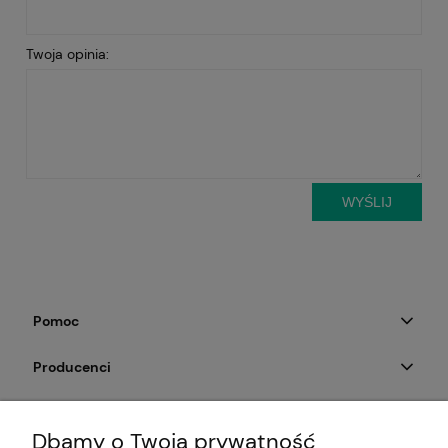
Twoja opinia:
WYŚLIJ
Pomoc
Producenci
Moje konto
Dbamy o Twoją prywatność