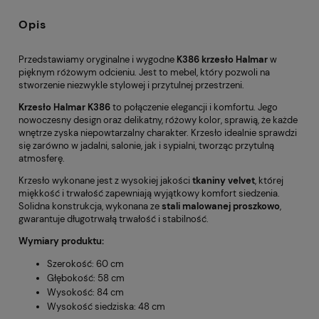
Opis
Przedstawiamy oryginalne i wygodne
K386 krzesło Halmar
w
pięknym różowym odcieniu. Jest to mebel, który pozwoli na
stworzenie niezwykle stylowej i przytulnej przestrzeni.
Krzesło Halmar K386
to połączenie elegancji i komfortu. Jego
nowoczesny design oraz delikatny, różowy kolor, sprawią, że każde
wnętrze zyska niepowtarzalny charakter. Krzesło idealnie sprawdzi
się zarówno w jadalni, salonie, jak i sypialni, tworząc przytulną
atmosferę.
Krzesło wykonane jest z wysokiej jakości
tkaniny velvet
, której
miękkość i trwałość zapewniają wyjątkowy komfort siedzenia.
Solidna konstrukcja, wykonana ze
stali malowanej proszkowo
,
gwarantuje długotrwałą trwałość i stabilność.
Wymiary produktu:
Szerokość: 60 cm
Głębokość: 58 cm
Wysokość: 84 cm
Wysokość siedziska: 48 cm