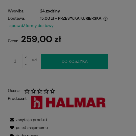
Wysyłka:
24 godziny
Dostawa:
15,00 zł
- PRZESYŁKA KURIERSKA
Cena nie zawiera ewentualnych kosztów płatności
sprawdź formy dostawy
259,00 zł
Cena:
szt.
DO KOSZYKA
Ocena:
Producent:
zapytaj o produkt
poleć znajomemu
dodaj opinię