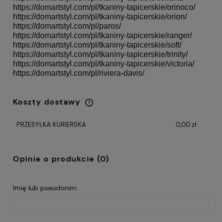
https://domartstyl.com/pl/
tkaniny-tapicerskie/orinoco/
https://domartstyl.com/pl/
tkaniny-tapicerskie/orion/
https://domartstyl.com/pl/
paros/
https://domartstyl.com/pl/
tkaniny-tapicerskie/ranger/
https://domartstyl.com/pl/
tkaniny-tapicerskie/soft/
https://domartstyl.com/pl/
tkaniny-tapicerskie/trinity/
https://domartstyl.com/pl/
tkaniny-tapicerskie/victoria/
https://domartstyl.com/pl/riviera-davis/
Koszty dostawy
Cena nie zawiera ewentualnych kosztów
płatności
PRZESYŁKA KURIERSKA
0,00 zł
Opinie o produkcie (0)
Imię lub pseudonim: