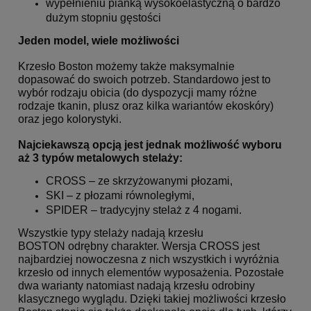
wypełnieniu pianką wysokoelastyczną o bardzo
dużym stopniu gęstości
Jeden model, wiele możliwości
Krzesło Boston możemy także maksymalnie
dopasować do swoich potrzeb. Standardowo jest to
wybór
rodzaju obicia (do dyspozycji mamy różne
rodzaje tkanin, plusz oraz kilka wariantów ekoskóry)
oraz jego
kolorystyki.
Najciekawszą opcją jest jednak możliwość wyboru
aż 3 typów metalowych stelaży:
CROSS – ze skrzyżowanymi płozami,
SKI – z płozami równoległymi,
SPIDER – tradycyjny stelaż z 4 nogami.
Wszystkie typy stelaży nadają krzesłu
BOSTON odrębny charakter. Wersja CROSS jest
najbardziej nowoczesna z
nich wszystkich i wyróżnia
krzesło od innych elementów wyposażenia. Pozostałe
dwa warianty natomiast
nadają krzesłu odrobiny
klasycznego wyglądu. Dzięki takiej możliwości krzesło