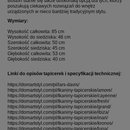
Boston stanie się także
doskonałą opcją dla tych, którzy
poszukują ciekawych rozwiązań do wnętrz
urządzonych w nieco bardziej
tradycyjnym stylu.
Wymiary:
Wysokość całkowita: 85 cm
Wysokość do siedziska: 46 cm
Szerokość całkowita: 50 cm
Szerokość siedziska: 45 cm
Głębokość całkowita: 53 cm
Głębokość siedziska: 40 cm
Linki do opisów tapicerek i specyfikacji technicznej:
https://domartstyl.com/pl/
lars-davis/
https://domartstyl.com/pl/
tkaniny-tapicerskie/amore/
https://domartstyl.com/pl/
tkaniny-tapicerskie/cayenne/
https://domartstyl.com/pl/
tkaniny-tapicerskie/fresh/
https://domartstyl.com/pl/
tkaniny-tapicerskie/grand/
https://domartstyl.com/pl/
tkaniny-tapicerskie/ibiza/
https://domartstyl.com/pl/
tkaniny-tapicerskie/inari/
https://domartstyl.com/pl/
tkaniny-tapicerskie/kronos/
https://domartstyl.com/pl/
tkaniny-tapicerskie/luna/