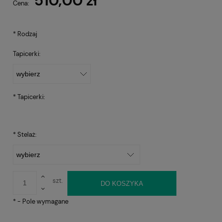
510,00 zł
Cena:
*
Rodzaj
Tapicerki:
*
Tapicerki:
*
Stelaż:
szt.
DO KOSZYKA
*
- Pole wymagane