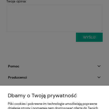
Twoja opinia:
WYŚLIJ
Pomoc
Producenci
Moje konto
Dbamy o Twoją prywatność
Na skróty
Pliki cookies i pokrewne im technologie umożliwiają poprawne
działanie strony i pomagają nam dostosować ofertę do Twoich