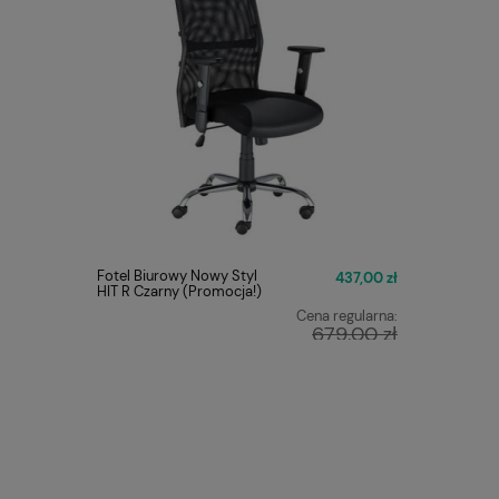
Fotel Biurowy Nowy Styl
FOTEL O
437,00 zł
HIT R Czarny (Promocja!)
Q-025 C
Cena regularna:
679,00 zł
Najniższa cena:
449,00 zł