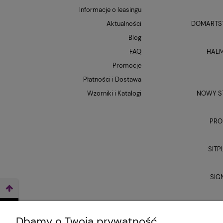
Informacje o leasingu
Aktualności
DOMARTST
Blog
FAQ
HALM
Promocje
Płatności i Dostawa
Wzorniki i Katalogi
NOWY ST
PRO
SITP
SIG
UNI
Dbamy o Twoją prywatność