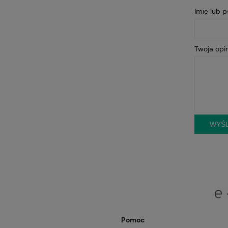
Imię lub 
Twoja opin
WYŚL
Pomoc