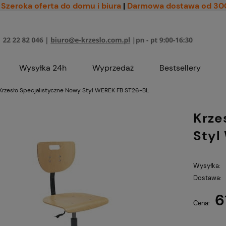
Szeroka oferta do domu i biura
|
Darmowa dostawa od 30
Wysyłka 24h
Wyprzedaż
Bestsellery
Krzesło Specjalistyczne Nowy Styl WEREK FB ST26-BL
Krze
Styl
Wysyłka:
Dostawa:
6
Cena nie zawiera ewe
Cena:
płatności