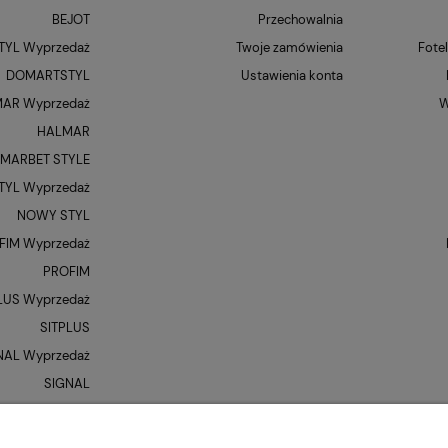
BEJOT
Przechowalnia
YL Wyprzedaż
Twoje zamówienia
Fote
DOMARTSTYL
Ustawienia konta
AR Wyprzedaż
W
HALMAR
MARBET STYLE
YL Wyprzedaż
NOWY STYL
FIM Wyprzedaż
PROFIM
LUS Wyprzedaż
SITPLUS
NAL Wyprzedaż
SIGNAL
QUE Wyprzedaż
UNIQUE