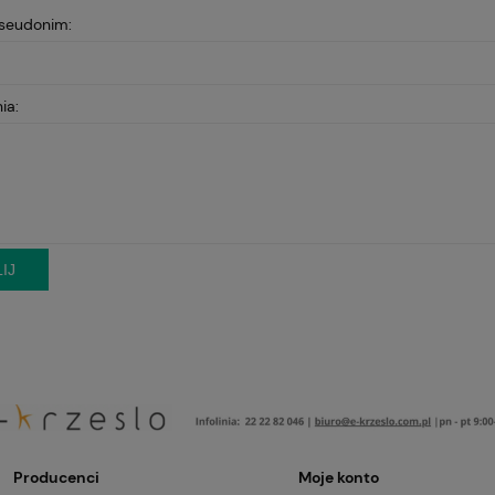
pseudonim:
ia:
IJ
Producenci
Moje konto