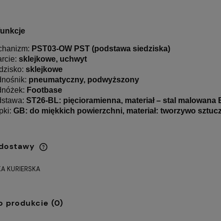
funkcje
chanizm:
PST03
-OW
PST
(podstawa siedziska)
rcie:
sklejkowe, uchwyt
dzisko:
sklejkowe
nośnik:
pneumatyczny, podwyższony
dnóżek:
Footbase
dstawa:
ST26
-BL: pięcioramienna, materiał – stal malowana
pki:
GB: do miękkich powierzchni, materiał: tworzywo sztuc
 dostawy
A KURIERSKA
Cena nie zawiera ewentualnych
kosztów płatności
o produkcie (0)