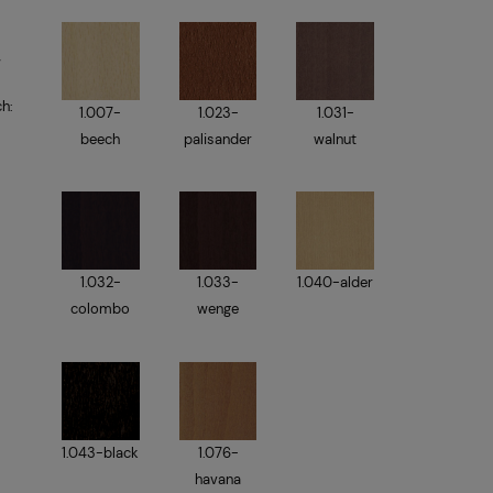
w
h:
1.007-
1.023-
1.031-
beech
palisander
walnut
1.032-
1.033-
1.040-alder
colombo
wenge
1.043-black
1.076-
havana