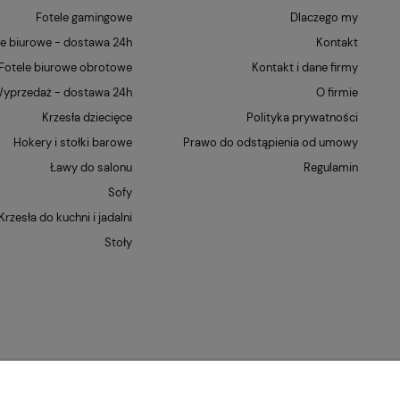
Fotele gamingowe
Dlaczego my
le biurowe - dostawa 24h
Kontakt
Fotele biurowe obrotowe
Kontakt i dane firmy
yprzedaż - dostawa 24h
O firmie
Krzesła dziecięce
Polityka prywatności
Hokery i stołki barowe
Prawo do odstąpienia od umowy
Ławy do salonu
Regulamin
Sofy
Krzesła do kuchni i jadalni
Stoły