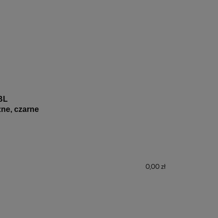
 BL
zne, czarne
0,00 zł