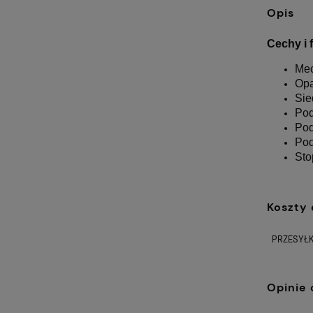
Opis
Cechy i 
Me
Opa
Sie
Pod
Po
Po
Sto
Koszty
PRZESYŁK
Opinie 