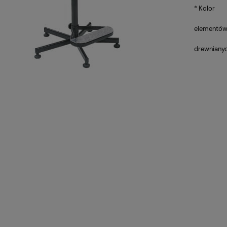
*
Kolor
elementó
drewnianyc