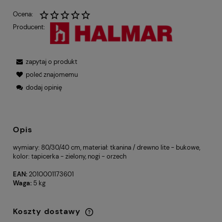
Ocena:
Producent:
zapytaj o produkt
poleć znajomemu
dodaj opinię
Opis
wymiary: 80/30/40 cm, materiał: tkanina / drewno lite - bukowe,
kolor: tapicerka - zielony, nogi - orzech
EAN:
2010001173601
Waga:
5 kg
Koszty dostawy
Cena nie zawiera ewentualnych kosztów