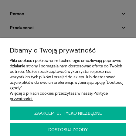
Pomoc
Producenci
Moje konto
Dbamy o Twoją prywatność
Na skróty
Pliki cookies i pokrewne im technologie umożliwiają poprawne
działanie strony i pomagają nam dostosować ofertę do Twoich
Informacje
potrzeb. Możesz zaakceptować wykorzystanie przez nas
wszystkich tych plików i przejść do sklepu lub dostosować
użycie plików do swoich preferencji, wybierając opcję "Dostosuj
zgody".
Więcej o plikach cookies przeczytasz w naszej Polityce
E-KRZESŁO
prywatności.
Biuro handlowe (bez ekspozycji). Prosimy o wcześniejszy
kontakt przed wizytą
ul. Cynamonowa 2,
ZAAKCEPTUJ TYLKO NIEZBĘDNE
56-410 Dobroszyce,
woj. dolnośląskie
Kontakt:
DOSTOSUJ ZGODY
pn-pt 9:00 - 16:30