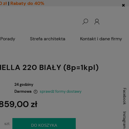
0 zł
|
Rabaty do 40%
Porady
Strefa architekta
Kontakt i dane firmy
ELLA 220 BIAŁY (8p=1kpl)
24 godziny
Facebook
Darmowa
sprawdź formy dostawy
 859,00 zł
ntualnych kosztów
Instagram
szt.
DO KOSZYKA