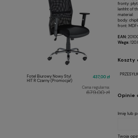
fronty: pły
lenhht of t
material:
body: chi
front: MDF+
EAN:
2010
Waga:
120.
Koszty
PRZESYŁK
Fotel Biurowy Nowy Styl
FOTEL O
437,00 zł
HIT R Czarny (Promocja!)
Q-025 C
Cena regularna:
679,00 zł
Opinie 
Najniższa cena:
449,00 zł
Imię lub 
Twoja opin