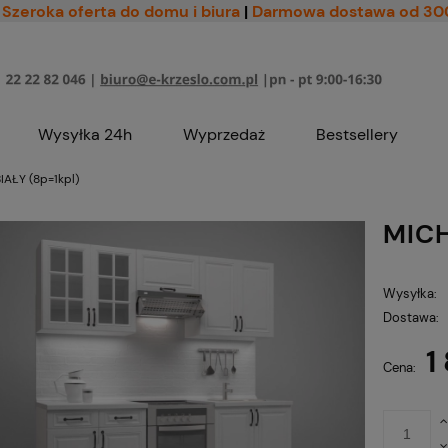
Szeroka oferta do domu i biura
|
Darmowa dostawa od 30
Wysyłka 24h
Wyprzedaż
Bestsellery
IAŁY (8p=1kpl)
MICH
Wysyłka:
Dostawa:
1
Cena nie zawiera ewe
Cena:
płatności