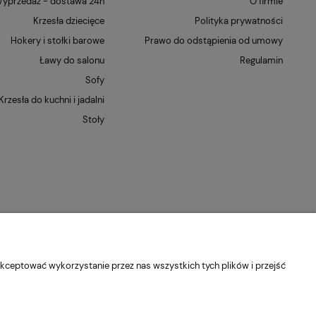
yprzedaż - dostawa 24h
O firmie
Krzesła dziecięce
Polityka prywatności
Hokery i stołki barowe
Prawo do odstąpienia od umowy
Ławy do salonu
Regulamin
Sofy
Krzesła do kuchni i jadalni
Stoły
kceptować wykorzystanie przez nas wszystkich tych plików i przejść