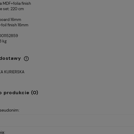
ta MDF+folia finish
he set: 220 cm
pboard 16mm
foil finish 16mm
001152859
8 kg
 dostawy
A KURIERSKA
BROTOWY VIRE
Fotel Unique CITY szary
Cena nie zawiera ewentualnych
369,00 zł
ZARNY
(WYPRZEDAŻ)
kosztów płatności
Cena regularna:
Cena
479,00 zł
4
o produkcie (0)
Najniższa cena:
Najn
359,00 zł
4
pseudonim:
ia: