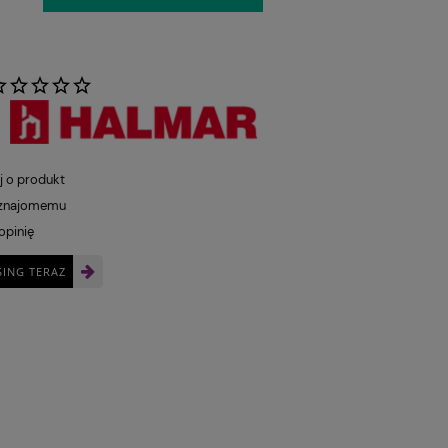
:
j o produkt
 znajomemu
opinię
SING TERAZ