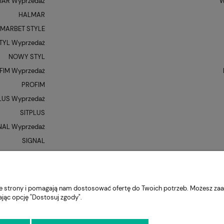
AR Wyprzedaż
W
HALMAR
MARBET STYLE
YL Wyprzedaż
NOWY STYL
FIM Wyprzedaż
PROFIM
LUS Wyprzedaż
SITPLUS
NAL Wyprzedaż
SIGNAL
QUE Wyprzedaż
UNIQUE
XR
nie strony i pomagają nam dostosować ofertę do Twoich potrzeb. Możesz zaa
ając opcję "Dostosuj zgody".