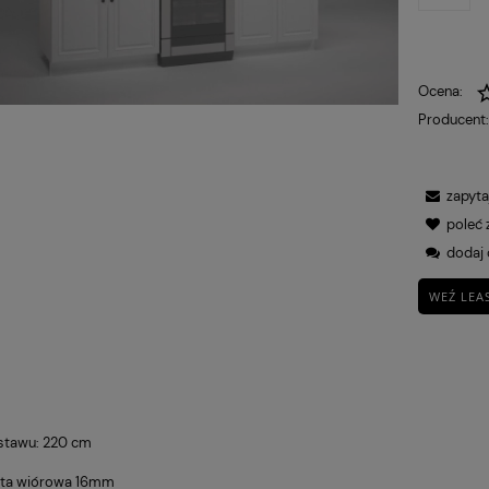
Ocena:
Producent
zapyta
poleć
dodaj 
WEŹ LEA
stawu: 220 cm
yta wiórowa 16mm