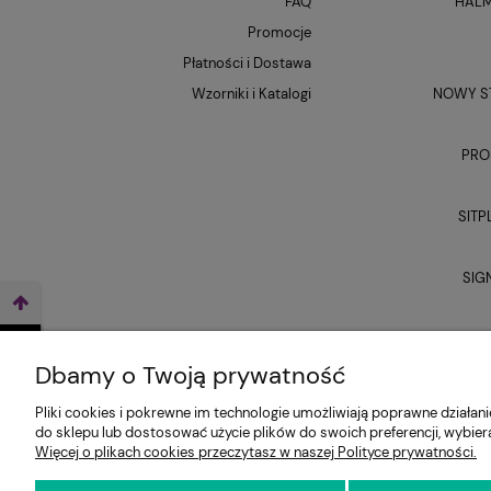
FAQ
HALM
Promocje
Płatności i Dostawa
Wzorniki i Katalogi
NOWY ST
PRO
SITP
SIG
UNI
WEŹ LEASING TERAZ
Dbamy o Twoją prywatność
Pliki cookies i pokrewne im technologie umożliwiają poprawne działa
do sklepu lub dostosować użycie plików do swoich preferencji, wybier
Więcej o plikach cookies przeczytasz w naszej Polityce prywatności.