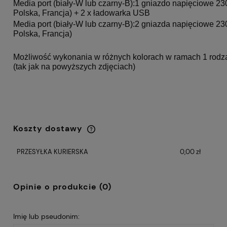
Media port (biały-W lub czarny-B):1 gniazdo napięciowe 230
Polska, Francja) + 2 x ładowarka USB
Media port (biały-W lub czarny-B):2 gniazda napięciowe 230
Polska, Francja)
Możliwość wykonania w różnych kolorach w ramach 1 rodza
(tak jak na powyższych zdjęciach)
Koszty dostawy
Cena nie zawiera ewentualnych kosztów
płatności
PRZESYŁKA KURIERSKA
0,00 zł
Opinie o produkcie (0)
Imię lub pseudonim: