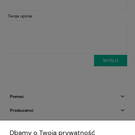
Twoja opinia:
WYŚLIJ
Pomoc
Producenci
Moje konto
Dbamy o Twoją prywatność